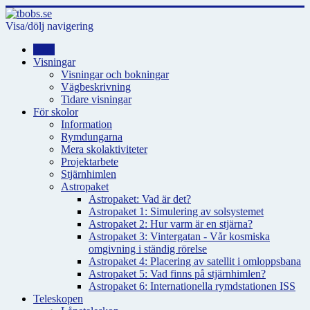
Visa/dölj navigering
Hem
Visningar
Visningar och bokningar
Vägbeskrivning
Tidare visningar
För skolor
Information
Rymdungarna
Mera skolaktiviteter
Projektarbete
Stjärnhimlen
Astropaket
Astropaket: Vad är det?
Astropaket 1: Simulering av solsystemet
Astropaket 2: Hur varm är en stjärna?
Astropaket 3: Vintergatan - Vår kosmiska
omgivning i ständig rörelse
Astropaket 4: Placering av satellit i omloppsbana
Astropaket 5: Vad finns på stjärnhimlen?
Astropaket 6: Internationella rymdstationen ISS
Teleskopen