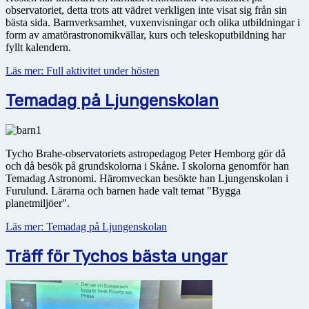
observatoriet, detta trots att vädret verkligen inte visat sig från sin
bästa sida. Barnverksamhet, vuxenvisningar och olika utbildningar i
form av amatörastronomikvällar, kurs och teleskoputbildning har
fyllt kalendern.
Läs mer: Full aktivitet under hösten
Temadag på Ljungenskolan
Tycho Brahe-observatoriets astropedagog Peter Hemborg gör då
och då besök på grundskolorna i Skåne. I skolorna genomför han
Temadag Astronomi. Häromveckan besökte han Ljungenskolan i
Furulund. Lärarna och barnen hade valt temat "Bygga
planetmiljöer".
Läs mer: Temadag på Ljungenskolan
Träff för Tychos bästa ungar