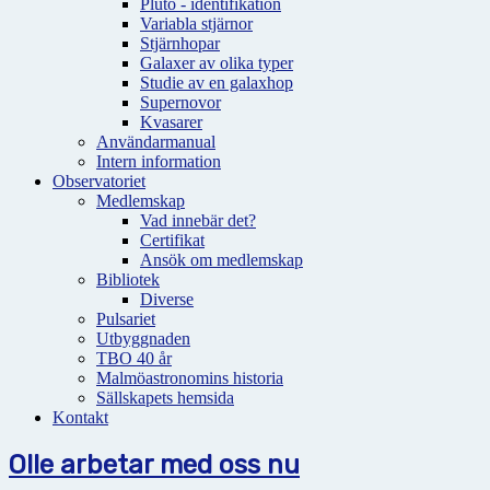
Pluto - identifikation
Variabla stjärnor
Stjärnhopar
Galaxer av olika typer
Studie av en galaxhop
Supernovor
Kvasarer
Användarmanual
Intern information
Observatoriet
Medlemskap
Vad innebär det?
Certifikat
Ansök om medlemskap
Bibliotek
Diverse
Pulsariet
Utbyggnaden
TBO 40 år
Malmöastronomins historia
Sällskapets hemsida
Kontakt
Olle arbetar med oss nu