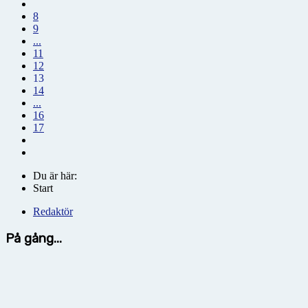
8
9
...
11
12
13
14
...
16
17
Du är här:
Start
Redaktör
På gång...