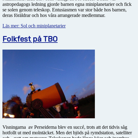
astropedagogs ledning gjorde barnen egna miniplanetarier och fick
se solen genom teleskop. Entusiasmen var stor både hos barnen,
deras föräldrar och hos våra arrangerade medlemmar.
Läs mer: Sol och miniplanetarier
Folkfest på TBO
Visningarna av Perseiderna blev en succé, trots att det tidvis såg
hotfollt ut med molntäcket. Men det bjöds på rymdstation, satelliter