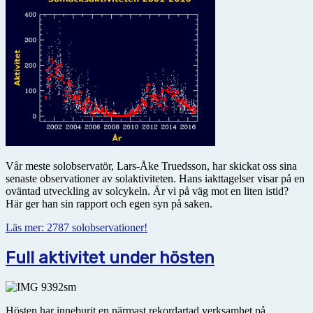
Vår meste solobservatör, Lars-Åke Truedsson, har skickat oss sina
senaste observationer av solaktiviteten. Hans iakttagelser visar på en
oväntad utveckling av solcykeln. Är vi på väg mot en liten istid?
Här ger han sin rapport och egen syn på saken.
Läs mer: 2787 solobservationer!
Full aktivitet under hösten
Hösten har inneburit en närmast rekordartad verksamhet på