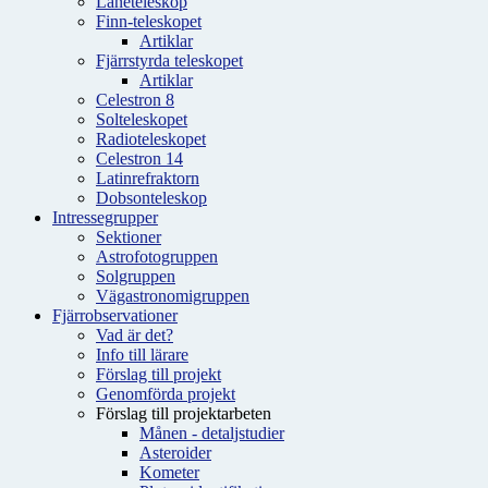
Låneteleskop
Finn-teleskopet
Artiklar
Fjärrstyrda teleskopet
Artiklar
Celestron 8
Solteleskopet
Radioteleskopet
Celestron 14
Latinrefraktorn
Dobsonteleskop
Intressegrupper
Sektioner
Astrofotogruppen
Solgruppen
Vägastronomigruppen
Fjärrobservationer
Vad är det?
Info till lärare
Förslag till projekt
Genomförda projekt
Förslag till projektarbeten
Månen - detaljstudier
Asteroider
Kometer