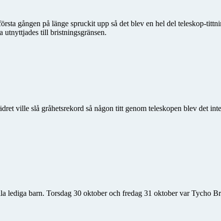
första gången på länge spruckit upp så det blev en hel del teleskop-tit
utnyttjades till bristningsgränsen.
et ville slå gråhetsrekord så någon titt genom teleskopen blev det int
la lediga barn. Torsdag 30 oktober och fredag 31 oktober var Tycho Br