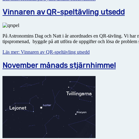
Vinnaren av QR-speltävling utsedd
På Astronomins Dag och Natt i år anordnades en QR-tävling. Vi har nu
tipspromenad, byggde på att utföra de uppgifter och lösa de problem
Läs mer: Vinnaren av QR-speltävling utsedd
November månads stjärnhimmel