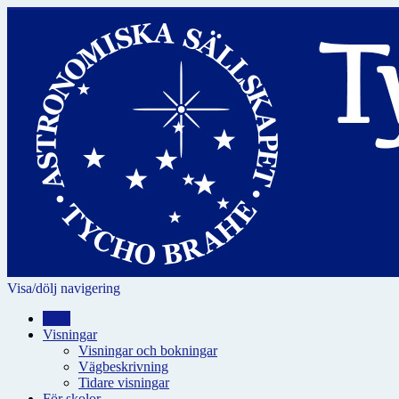
Visa/dölj navigering
Hem
Visningar
Visningar och bokningar
Vägbeskrivning
Tidare visningar
För skolor