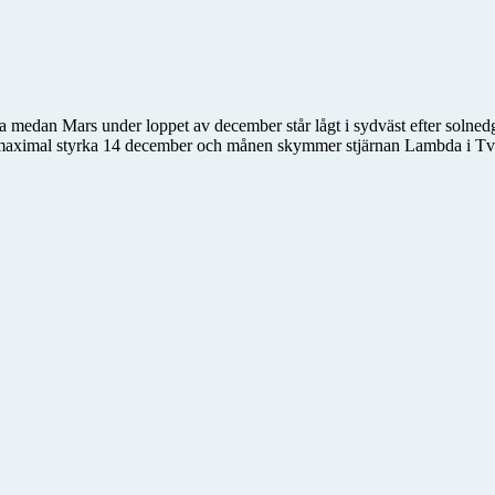
llarna medan Mars under loppet av december står lågt i sydväst efter sol
 maximal styrka 14 december och månen skymmer stjärnan Lambda i Tv