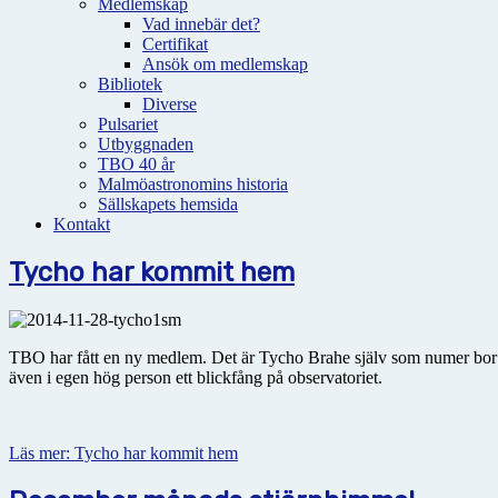
Medlemskap
Vad innebär det?
Certifikat
Ansök om medlemskap
Bibliotek
Diverse
Pulsariet
Utbyggnaden
TBO 40 år
Malmöastronomins historia
Sällskapets hemsida
Kontakt
Tycho har kommit hem
TBO har fått en ny medlem. Det är Tycho Brahe själv som numer bor i 
även i egen hög person ett blickfång på observatoriet.
Läs mer: Tycho har kommit hem