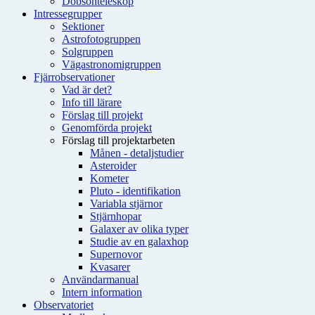
Dobsonteleskop
Intressegrupper
Sektioner
Astrofotogruppen
Solgruppen
Vägastronomigruppen
Fjärrobservationer
Vad är det?
Info till lärare
Förslag till projekt
Genomförda projekt
Förslag till projektarbeten
Månen - detaljstudier
Asteroider
Kometer
Pluto - identifikation
Variabla stjärnor
Stjärnhopar
Galaxer av olika typer
Studie av en galaxhop
Supernovor
Kvasarer
Användarmanual
Intern information
Observatoriet