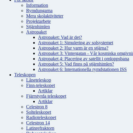
Information
Rymdungarna
Mera skolaktiviteter
Projektarbete
Stjärnhimlen
Astropaket
Astropaket: Vad är det?
Astropaket 1: Simulering av solsystemet
Astropaket 2: Hur varm är en stjärna?
Astropaket 3: Vintergatan - Vår kosmiska omgivnin
Astropaket 4: Placering av satellit i omloppsbana
Astropaket 5: Vad finns på stjärnhimlen?
Astropaket 6: Internationella rymdstationen ISS
Teleskopen
Låneteleskop
Finn-teleskopet
Artiklar
Fjärrstyrda teleskopet
Artiklar
Celestron 8
Solteleskopet
Radioteleskopet
Celestron 14
Latinrefraktorn