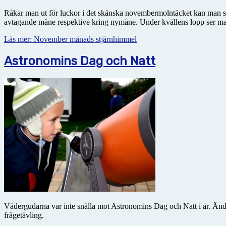
Råkar man ut för luckor i det skånska novembermolntäcket kan man s
avtagande måne respektive kring nymåne. Under kvällens lopp ser man
Läs mer: November månads stjärnhimmel
Astronomins Dag och Natt
Vädergudarna var inte snälla mot Astronomins Dag och Natt i år. Ändå b
frågetävling.