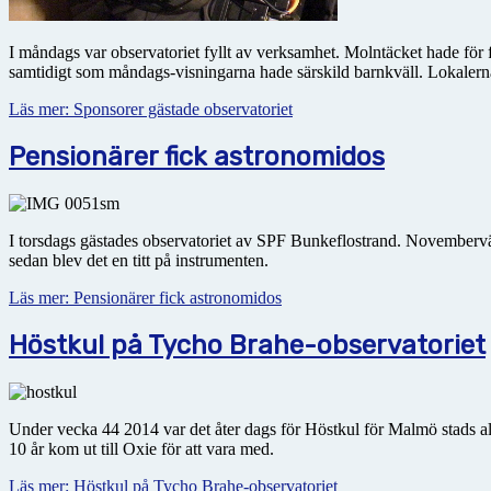
I måndags var observatoriet fyllt av verksamhet. Molntäcket hade för 
samtidigt som måndags-visningarna hade särskild barnkväll. Lokalerna 
Läs mer: Sponsorer gästade observatoriet
Pensionärer fick astronomidos
I torsdags gästades observatoriet av SPF Bunkeflostrand. Novembervädr
sedan blev det en titt på instrumenten.
Läs mer: Pensionärer fick astronomidos
Höstkul på Tycho Brahe-observatoriet
Under vecka 44 2014 var det åter dags för Höstkul för Malmö stads al
10 år kom ut till Oxie för att vara med.
Läs mer: Höstkul på Tycho Brahe-observatoriet