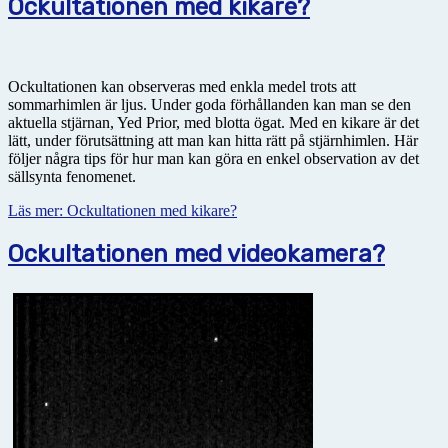
Ockultationen med kikare?
Ockultationen kan observeras med enkla medel trots att
sommarhimlen är ljus. Under goda förhållanden kan man se den
aktuella stjärnan, Yed Prior, med blotta ögat. Med en kikare är det
lätt, under förutsättning att man kan hitta rätt på stjärnhimlen. Här
följer några tips för hur man kan göra en enkel observation av det
sällsynta fenomenet.
Läs mer: Ockultationen med kikare?
Ockultationen med videokamera?