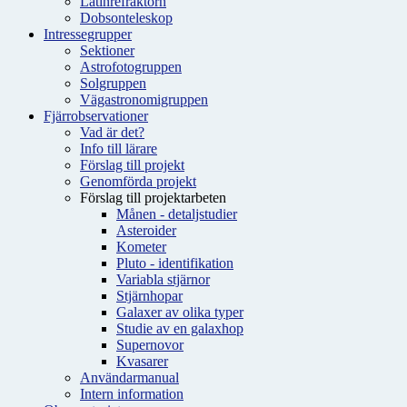
Latinrefraktorn
Dobsonteleskop
Intressegrupper
Sektioner
Astrofotogruppen
Solgruppen
Vägastronomigruppen
Fjärrobservationer
Vad är det?
Info till lärare
Förslag till projekt
Genomförda projekt
Förslag till projektarbeten
Månen - detaljstudier
Asteroider
Kometer
Pluto - identifikation
Variabla stjärnor
Stjärnhopar
Galaxer av olika typer
Studie av en galaxhop
Supernovor
Kvasarer
Användarmanual
Intern information