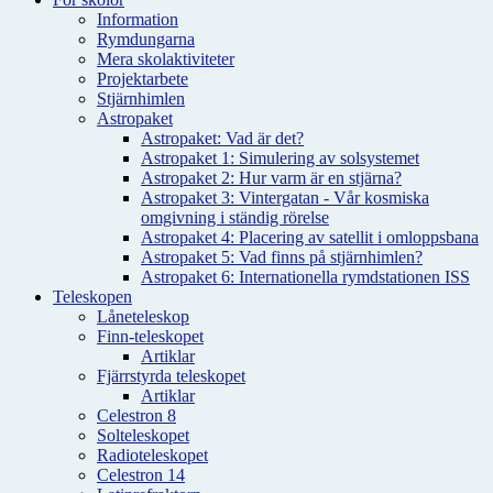
Information
Rymdungarna
Mera skolaktiviteter
Projektarbete
Stjärnhimlen
Astropaket
Astropaket: Vad är det?
Astropaket 1: Simulering av solsystemet
Astropaket 2: Hur varm är en stjärna?
Astropaket 3: Vintergatan - Vår kosmiska
omgivning i ständig rörelse
Astropaket 4: Placering av satellit i omloppsbana
Astropaket 5: Vad finns på stjärnhimlen?
Astropaket 6: Internationella rymdstationen ISS
Teleskopen
Låneteleskop
Finn-teleskopet
Artiklar
Fjärrstyrda teleskopet
Artiklar
Celestron 8
Solteleskopet
Radioteleskopet
Celestron 14