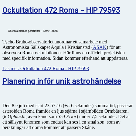
Ockultation 472 Roma - HIP 79593
Observatörernas positioner - Lasse Lindh
Tycho Brahe-observatoriet anordnar ett samarbete med
Astronomiska Sällskapet Aquila i Kristianstad (
ASAK
) för att
observera Roma ockultationen. Här finns en officiell projektsida
med specifik information. Sidan kommer efterhand att uppdateras.
Läs mer: Ockultation 472 Roma - HIP 79593
Planering inför unik astrohändelse
Den 8:e juli med start 23:57:16 (+/- 6 sekunder) sommartid, passerar
asteroiden Roma framför en ljus stjärna i stjärnbilden Ormbäraren,
(δ
Ophiuchi,
även känd som
Yed Prior
) under 7,5 sekunder. Det är
ett sällsynt fenomen som endast kan ses i en smal zon, som av
beräkningar att döma kommer att passera Skåne.