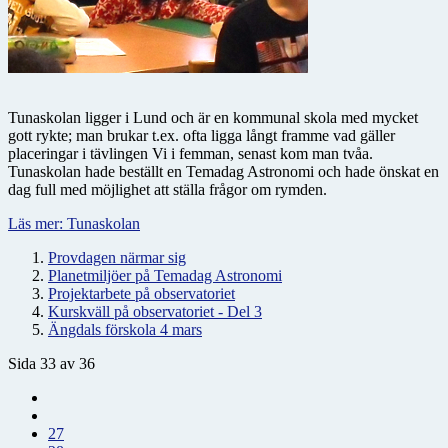
Tunaskolan ligger i Lund och är en kommunal skola med mycket
gott rykte; man brukar t.ex. ofta ligga långt framme vad gäller
placeringar i tävlingen Vi i femman, senast kom man tvåa.
Tunaskolan hade beställt en Temadag Astronomi och hade önskat en
dag full med möjlighet att ställa frågor om rymden.
Läs mer: Tunaskolan
Provdagen närmar sig
Planetmiljöer på Temadag Astronomi
Projektarbete på observatoriet
Kurskväll på observatoriet - Del 3
Ängdals förskola 4 mars
Sida 33 av 36
27