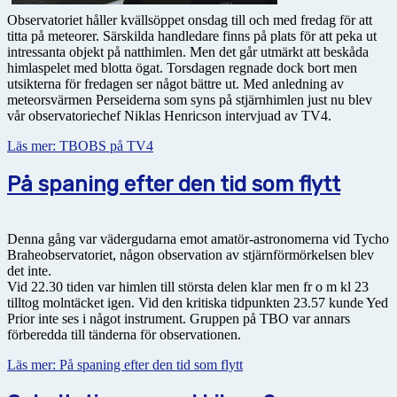
Observatoriet håller kvällsöppet onsdag till och med fredag för att
titta på meteorer. Särskilda handledare finns på plats för att peka ut
intressanta objekt på natthimlen. Men det går utmärkt att beskåda
himlaspelet med blotta ögat. Torsdagen regnade dock bort men
utsikterna för fredagen ser något bättre ut. Med anledning av
meteorsvärmen Perseiderna som syns på stjärnhimlen just nu blev
vår observatoriechef Niklas Henricson intervjuad av TV4.
Läs mer: TBOBS på TV4
På spaning efter den tid som flytt
Denna gång var vädergudarna emot amatör-astronomerna vid Tycho
Braheobservatoriet, någon observation av stjärnförmörkelsen blev
det inte.
Vid 22.30 tiden var himlen till största delen klar men fr o m kl 23
tilltog molntäcket igen. Vid den kritiska tidpunkten 23.57 kunde Yed
Prior inte ses i något instrument. Gruppen på TBO var annars
förberedda till tänderna för observationen.
Läs mer: På spaning efter den tid som flytt