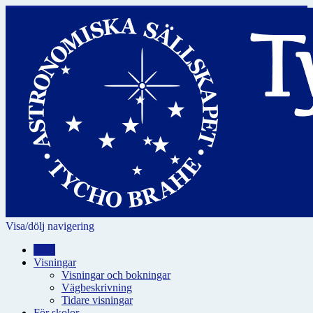
Visa/dölj navigering
Hem
Visningar
Visningar och bokningar
Vägbeskrivning
Tidare visningar
För skolor