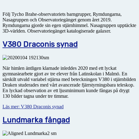
Följ Tycho Brahe-observatoriets barngrupper, Rymdungarna,
Nasagruppen och Observatoriegänget genom året 2019.
Rymdungarna gjorde sin egen stjärnhimmel. Nasagruppen upptäckte
3D-världen. Observatoriegänget katalogiserade galaxer.
V380 Draconis synad
När himlen äntligen klarnade inleddes 2020 med ett lyckat
gymnasiearbete gjort av tre elever från Latin­skolan i Malmö. En
särskilt utvald variabel stjärna med beteckningen V380 i stjärnbilden
Draken studerades med vårt avancerade fjärrstyrningsbara teleskop.
En lyckad observation av ett ljusminimum kunde fångas på drygt
130 bilder tagna under tre timmar.
Läs mer: V380 Draconis synad
Lundmarka fångad