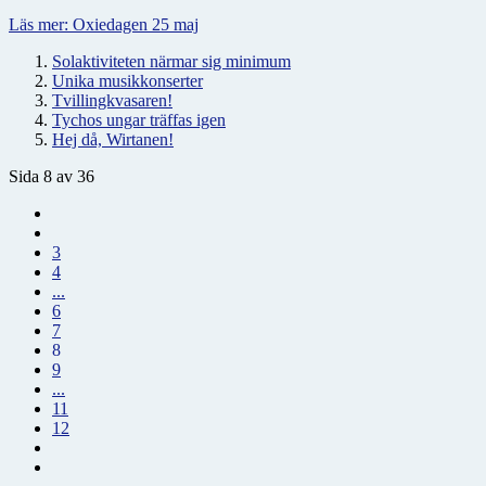
Läs mer: Oxiedagen 25 maj
Solaktiviteten närmar sig minimum
Unika musikkonserter
Tvillingkvasaren!
Tychos ungar träffas igen
Hej då, Wirtanen!
Sida 8 av 36
3
4
...
6
7
8
9
...
11
12