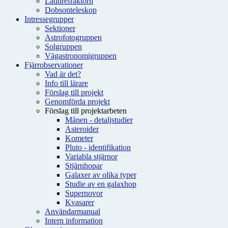
Latinrefraktorn
Dobsonteleskop
Intressegrupper
Sektioner
Astrofotogruppen
Solgruppen
Vägastronomigruppen
Fjärrobservationer
Vad är det?
Info till lärare
Förslag till projekt
Genomförda projekt
Förslag till projektarbeten
Månen - detaljstudier
Asteroider
Kometer
Pluto - identifikation
Variabla stjärnor
Stjärnhopar
Galaxer av olika typer
Studie av en galaxhop
Supernovor
Kvasarer
Användarmanual
Intern information