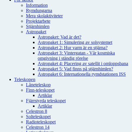
Information
Rymdungarna
Mera skolaktiviteter
Projektarbete
Stjärnhimlen
Astropaket
Astropaket: Vad är det?
Astropaket 1: Simulering av solsystemet
Astropaket 2: Hur varm är en stjärna?
Astropaket 3: Vintergatan - Vår kosmiska
omgivning i ständig rörelse
Astropaket 4: Placering av satellit i omloppsbana
Astropaket 5: Vad finns på stjärnhimlen?
Astropaket 6: Internationella rymdstationen ISS
Teleskopen
Låneteleskop
Finn-teleskopet
Artiklar
Fjärrstyrda teleskopet
Artiklar
Celestron 8
Solteleskopet
Radioteleskopet
Celestron 14