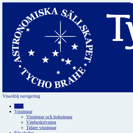
Visa/dölj navigering
Hem
Visningar
Visningar och bokningar
Vägbeskrivning
Tidare visningar
För skolor