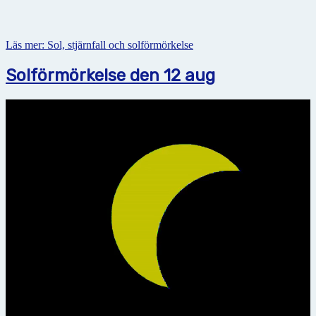
Läs mer: Sol, stjärnfall och solförmörkelse
Solförmörkelse den 12 aug