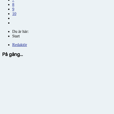
8
9
10
Du är här:
Start
Redaktör
På gång...