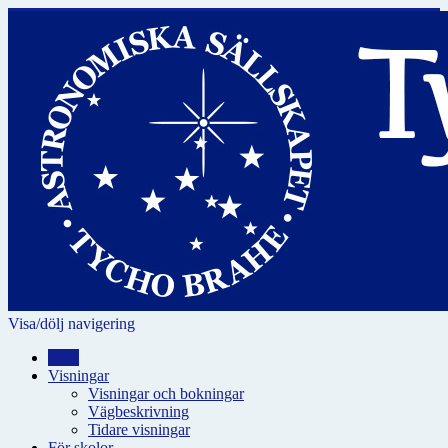
Visa/dölj navigering
Hem
Visningar
Visningar och bokningar
Vägbeskrivning
Tidare visningar
För skolor