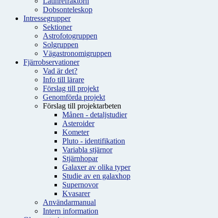
Latinrefraktorn
Dobsonteleskop
Intressegrupper
Sektioner
Astrofotogruppen
Solgruppen
Vägastronomigruppen
Fjärrobservationer
Vad är det?
Info till lärare
Förslag till projekt
Genomförda projekt
Förslag till projektarbeten
Månen - detaljstudier
Asteroider
Kometer
Pluto - identifikation
Variabla stjärnor
Stjärnhopar
Galaxer av olika typer
Studie av en galaxhop
Supernovor
Kvasarer
Användarmanual
Intern information