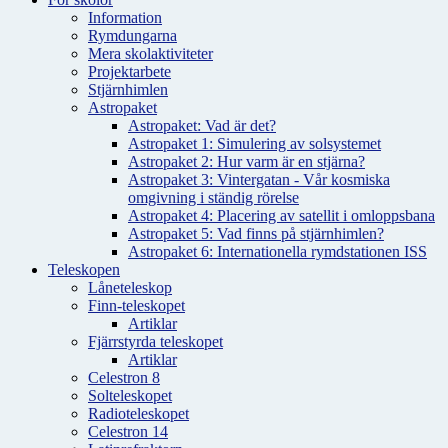
Information
Rymdungarna
Mera skolaktiviteter
Projektarbete
Stjärnhimlen
Astropaket
Astropaket: Vad är det?
Astropaket 1: Simulering av solsystemet
Astropaket 2: Hur varm är en stjärna?
Astropaket 3: Vintergatan - Vår kosmiska
omgivning i ständig rörelse
Astropaket 4: Placering av satellit i omloppsbana
Astropaket 5: Vad finns på stjärnhimlen?
Astropaket 6: Internationella rymdstationen ISS
Teleskopen
Låneteleskop
Finn-teleskopet
Artiklar
Fjärrstyrda teleskopet
Artiklar
Celestron 8
Solteleskopet
Radioteleskopet
Celestron 14