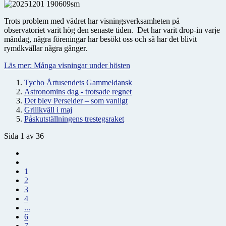
Trots problem med vädret har visningsverksamheten på
observatoriet varit hög den senaste tiden. Det har varit drop-in varje
måndag, några föreningar har besökt oss och så har det blivit
rymdkvällar några gånger.
Läs mer: Många visningar under hösten
Tycho Årtusendets Gammeldansk
Astronomins dag - trotsade regnet
Det blev Perseider – som vanligt
Grillkväll i maj
Påskutställningens trestegsraket
Sida 1 av 36
1
2
3
4
...
6
7