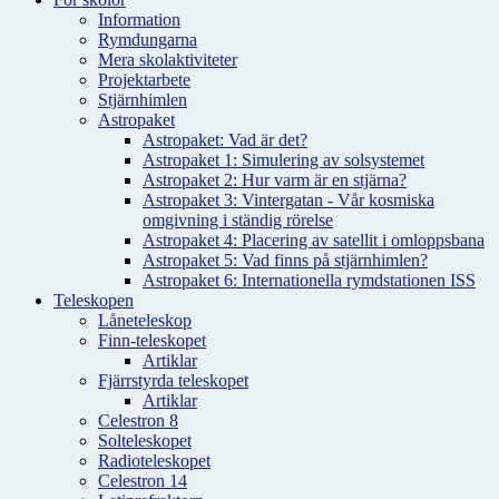
Information
Rymdungarna
Mera skolaktiviteter
Projektarbete
Stjärnhimlen
Astropaket
Astropaket: Vad är det?
Astropaket 1: Simulering av solsystemet
Astropaket 2: Hur varm är en stjärna?
Astropaket 3: Vintergatan - Vår kosmiska
omgivning i ständig rörelse
Astropaket 4: Placering av satellit i omloppsbana
Astropaket 5: Vad finns på stjärnhimlen?
Astropaket 6: Internationella rymdstationen ISS
Teleskopen
Låneteleskop
Finn-teleskopet
Artiklar
Fjärrstyrda teleskopet
Artiklar
Celestron 8
Solteleskopet
Radioteleskopet
Celestron 14