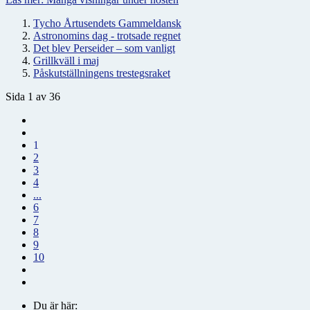
Tycho Årtusendets Gammeldansk
Astronomins dag - trotsade regnet
Det blev Perseider – som vanligt
Grillkväll i maj
Påskutställningens trestegsraket
Sida 1 av 36
1
2
3
4
...
6
7
8
9
10
Du är här: