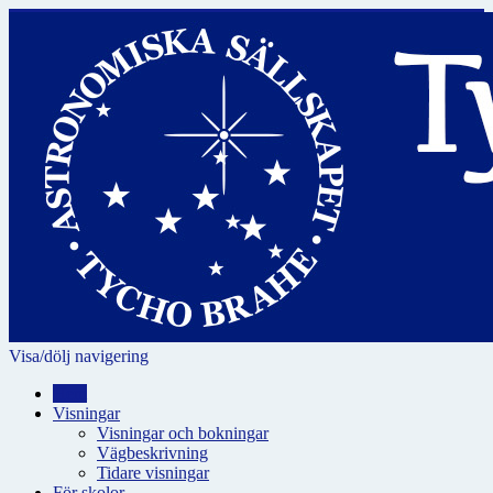
Visa/dölj navigering
Hem
Visningar
Visningar och bokningar
Vägbeskrivning
Tidare visningar
För skolor