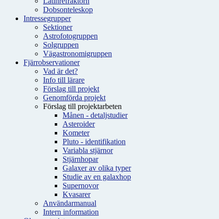
Latinrefraktorn
Dobsonteleskop
Intressegrupper
Sektioner
Astrofotogruppen
Solgruppen
Vägastronomigruppen
Fjärrobservationer
Vad är det?
Info till lärare
Förslag till projekt
Genomförda projekt
Förslag till projektarbeten
Månen - detaljstudier
Asteroider
Kometer
Pluto - identifikation
Variabla stjärnor
Stjärnhopar
Galaxer av olika typer
Studie av en galaxhop
Supernovor
Kvasarer
Användarmanual
Intern information