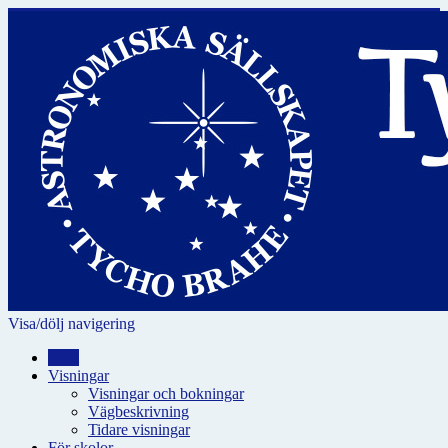
Visa/dölj navigering
Hem
Visningar
Visningar och bokningar
Vägbeskrivning
Tidare visningar
För skolor