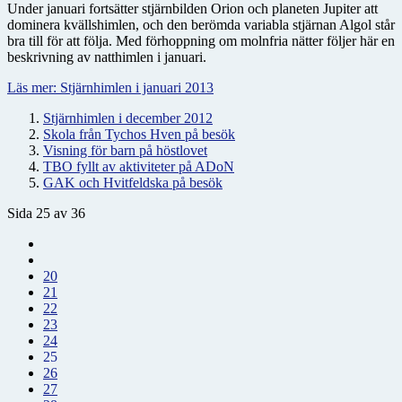
Under januari fortsätter stjärnbilden Orion och planeten Jupiter att
dominera kvällshimlen, och den berömda variabla stjärnan Algol står
bra till för att följa. Med förhoppning om molnfria nätter följer här en
beskrivning av natthimlen i januari.
Läs mer: Stjärnhimlen i januari 2013
Stjärnhimlen i december 2012
Skola från Tychos Hven på besök
Visning för barn på höstlovet
TBO fyllt av aktiviteter på ADoN
GAK och Hvitfeldska på besök
Sida 25 av 36
20
21
22
23
24
25
26
27