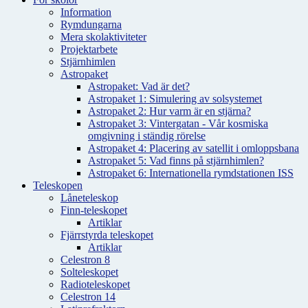
Information
Rymdungarna
Mera skolaktiviteter
Projektarbete
Stjärnhimlen
Astropaket
Astropaket: Vad är det?
Astropaket 1: Simulering av solsystemet
Astropaket 2: Hur varm är en stjärna?
Astropaket 3: Vintergatan - Vår kosmiska
omgivning i ständig rörelse
Astropaket 4: Placering av satellit i omloppsbana
Astropaket 5: Vad finns på stjärnhimlen?
Astropaket 6: Internationella rymdstationen ISS
Teleskopen
Låneteleskop
Finn-teleskopet
Artiklar
Fjärrstyrda teleskopet
Artiklar
Celestron 8
Solteleskopet
Radioteleskopet
Celestron 14