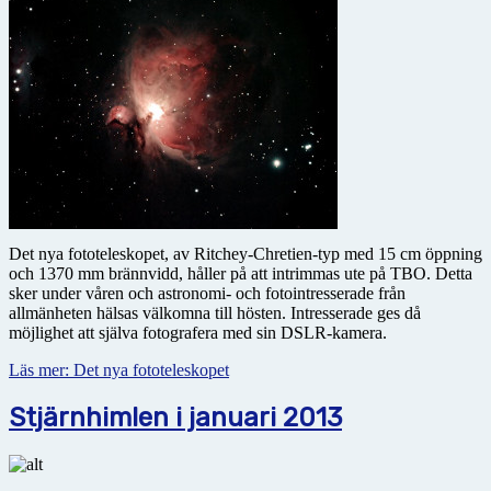
Det nya fototeleskopet, av Ritchey-Chretien-typ med 15 cm öppning
och 1370 mm brännvidd, håller på att intrimmas ute på TBO. Detta
sker under våren och astronomi- och fotointresserade från
allmänheten hälsas välkomna till hösten. Intresserade ges då
möjlighet att själva fotografera med sin DSLR-kamera.
Läs mer: Det nya fototeleskopet
Stjärnhimlen i januari 2013