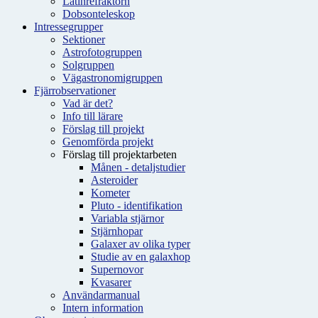
Latinrefraktorn
Dobsonteleskop
Intressegrupper
Sektioner
Astrofotogruppen
Solgruppen
Vägastronomigruppen
Fjärrobservationer
Vad är det?
Info till lärare
Förslag till projekt
Genomförda projekt
Förslag till projektarbeten
Månen - detaljstudier
Asteroider
Kometer
Pluto - identifikation
Variabla stjärnor
Stjärnhopar
Galaxer av olika typer
Studie av en galaxhop
Supernovor
Kvasarer
Användarmanual
Intern information