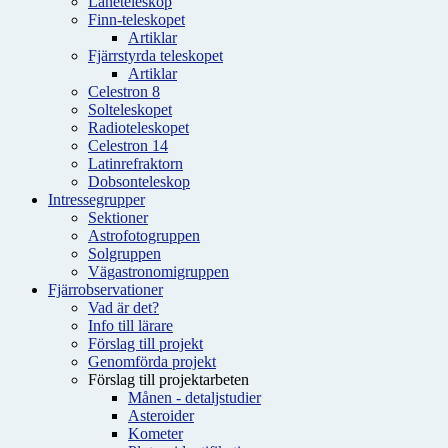
Låneteleskop
Finn-teleskopet
Artiklar
Fjärrstyrda teleskopet
Artiklar
Celestron 8
Solteleskopet
Radioteleskopet
Celestron 14
Latinrefraktorn
Dobsonteleskop
Intressegrupper
Sektioner
Astrofotogruppen
Solgruppen
Vägastronomigruppen
Fjärrobservationer
Vad är det?
Info till lärare
Förslag till projekt
Genomförda projekt
Förslag till projektarbeten
Månen - detaljstudier
Asteroider
Kometer