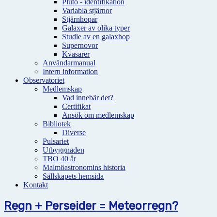
Pluto - identifikation
Variabla stjärnor
Stjärnhopar
Galaxer av olika typer
Studie av en galaxhop
Supernovor
Kvasarer
Användarmanual
Intern information
Observatoriet
Medlemskap
Vad innebär det?
Certifikat
Ansök om medlemskap
Bibliotek
Diverse
Pulsariet
Utbyggnaden
TBO 40 år
Malmöastronomins historia
Sällskapets hemsida
Kontakt
Regn + Perseider = Meteorregn?