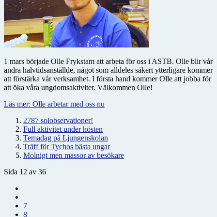
1 mars började Olle Frykstam att arbeta för oss i ASTB. Olle blir vår
andra halvtidsanställde, något som alldeles säkert ytterligare kommer
att förstärka vår verksamhet. I första hand kommer Olle att jobba för
att öka våra ungdomsaktiviter. Välkommen Olle!
Läs mer: Olle arbetar med oss nu
2787 solobservationer!
Full aktivitet under hösten
Temadag på Ljungenskolan
Träff för Tychos bästa ungar
Molnigt men massor av besökare
Sida 12 av 36
7
8