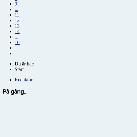
9
...
11
12
13
14
...
16
Du är här:
Start
Redaktör
På gång...