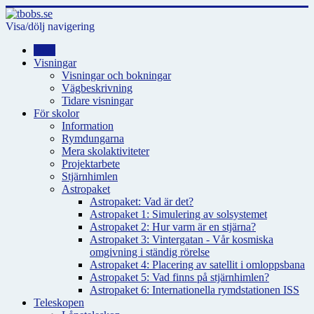
Visa/dölj navigering
Hem
Visningar
Visningar och bokningar
Vägbeskrivning
Tidare visningar
För skolor
Information
Rymdungarna
Mera skolaktiviteter
Projektarbete
Stjärnhimlen
Astropaket
Astropaket: Vad är det?
Astropaket 1: Simulering av solsystemet
Astropaket 2: Hur varm är en stjärna?
Astropaket 3: Vintergatan - Vår kosmiska
omgivning i ständig rörelse
Astropaket 4: Placering av satellit i omloppsbana
Astropaket 5: Vad finns på stjärnhimlen?
Astropaket 6: Internationella rymdstationen ISS
Teleskopen