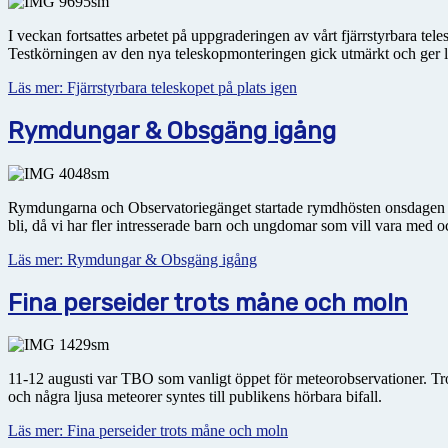
I veckan fortsattes arbetet på uppgraderingen av vårt fjärrstyrbara tel
Testkörningen av den nya teleskopmonteringen gick utmärkt och ger l
Läs mer: Fjärrstyrbara teleskopet på plats igen
Rymdungar & Obsgäng igång
Rymdungarna och Observatoriegänget startade rymdhösten onsdagen 3 s
bli, då vi har fler intresserade barn och ungdomar som vill vara med 
Läs mer: Rymdungar & Obsgäng igång
Fina perseider trots måne och moln
11-12 augusti var TBO som vanligt öppet för meteorobservationer. Tr
och några ljusa meteorer syntes till publikens hörbara bifall.
Läs mer: Fina perseider trots måne och moln