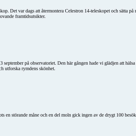
eskop. Det var dags att återmontera Celestron 14-teleskopet och sätta på
ovande framtidsutsikter.
eptember på observatoriet. Den här gången hade vi glädjen att hälsa 
och utforska rymdens skönhet.
ots en störande måne och en del moln gick ingen av de drygt 100 besö