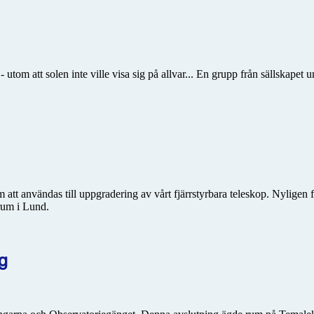
tom att solen inte ville visa sig på allvar... En grupp från sällskapet 
dium att användas till uppgradering av vårt fjärrstyrbara teleskop. Nylig
trum i Lund.
g