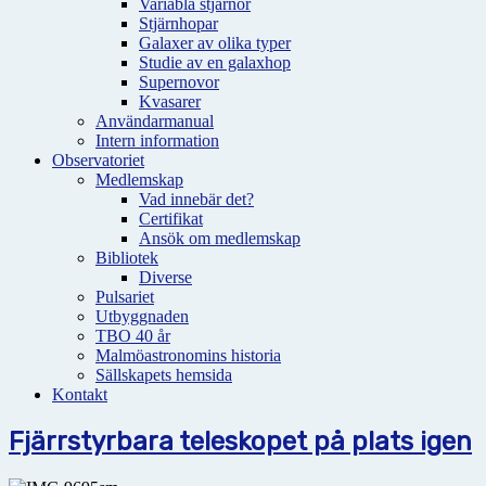
Variabla stjärnor
Stjärnhopar
Galaxer av olika typer
Studie av en galaxhop
Supernovor
Kvasarer
Användarmanual
Intern information
Observatoriet
Medlemskap
Vad innebär det?
Certifikat
Ansök om medlemskap
Bibliotek
Diverse
Pulsariet
Utbyggnaden
TBO 40 år
Malmöastronomins historia
Sällskapets hemsida
Kontakt
Fjärrstyrbara teleskopet på plats igen