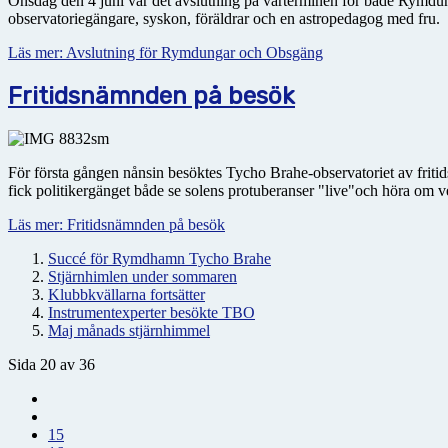
Onsdag den 4 juni var det avslutning på vårterminen för både Rymd
observatoriegängare, syskon, föräldrar och en astropedagog med fru.
Läs mer: Avslutning för Rymdungar och Obsgäng
Fritidsnämnden på besök
För första gången nånsin besöktes Tycho Brahe-observatoriet av friti
fick politikergänget både se solens protuberanser "live"och höra om 
Läs mer: Fritidsnämnden på besök
Succé för Rymdhamn Tycho Brahe
Stjärnhimlen under sommaren
Klubbkvällarna fortsätter
Instrumentexperter besökte TBO
Maj månads stjärnhimmel
Sida 20 av 36
15