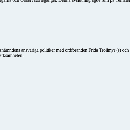
ungarna och Observatoriegänget. Denna avslutning ägde rum på Temale
dsnämndens ansvariga politiker med ordföranden Frida Trollmyr (s) och 
verksamheten.