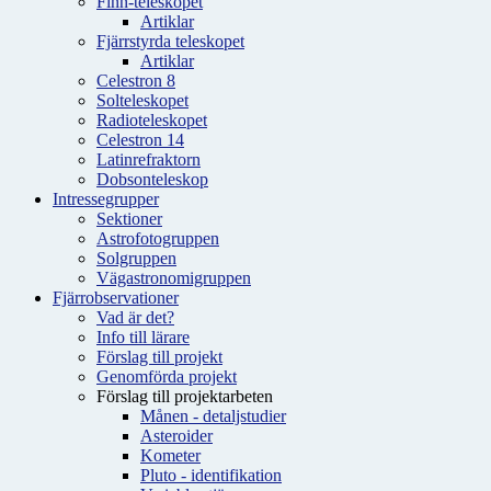
Finn-teleskopet
Artiklar
Fjärrstyrda teleskopet
Artiklar
Celestron 8
Solteleskopet
Radioteleskopet
Celestron 14
Latinrefraktorn
Dobsonteleskop
Intressegrupper
Sektioner
Astrofotogruppen
Solgruppen
Vägastronomigruppen
Fjärrobservationer
Vad är det?
Info till lärare
Förslag till projekt
Genomförda projekt
Förslag till projektarbeten
Månen - detaljstudier
Asteroider
Kometer
Pluto - identifikation