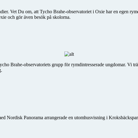
dier. Vet Du om, att Tycho Brahe-observatoriet i Oxie har en egen rymd
Oxie och gör även besök på skolorna.
 Tycho Brahe-observatoriets grupp för rymdintresserade ungdomar. Vi t
g.
ed Nordisk Panorama arrangerade en utomhusvisning i Kroksbäckspar