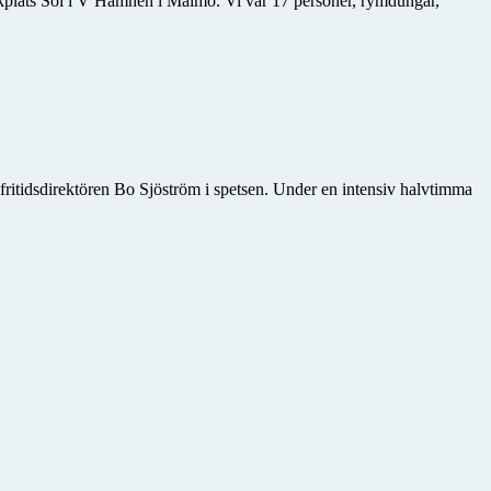
kplats Sol i V Hamnen i Malmö. Vi var 17 personer, rymdungar,
fritidsdirektören Bo Sjöström i spetsen. Under en intensiv halvtimma