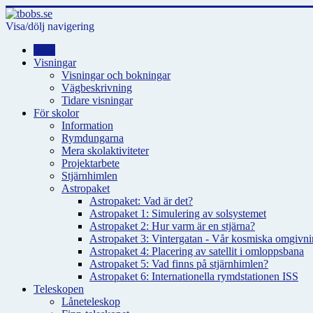
Visa/dölj navigering
Hem
Visningar
Visningar och bokningar
Vägbeskrivning
Tidare visningar
För skolor
Information
Rymdungarna
Mera skolaktiviteter
Projektarbete
Stjärnhimlen
Astropaket
Astropaket: Vad är det?
Astropaket 1: Simulering av solsystemet
Astropaket 2: Hur varm är en stjärna?
Astropaket 3: Vintergatan - Vår kosmiska omgivnin
Astropaket 4: Placering av satellit i omloppsbana
Astropaket 5: Vad finns på stjärnhimlen?
Astropaket 6: Internationella rymdstationen ISS
Teleskopen
Låneteleskop