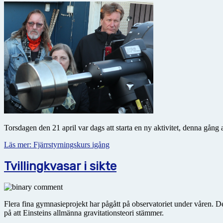
Torsdagen den 21 april var dags att starta en ny aktivitet, denna gång
Läs mer: Fjärrstyrningskurs igång
Tvillingkvasar i sikte
Flera fina gymnasieprojekt har pågått på observatoriet under våren. D
på att Einsteins allmänna gravitationsteori stämmer.