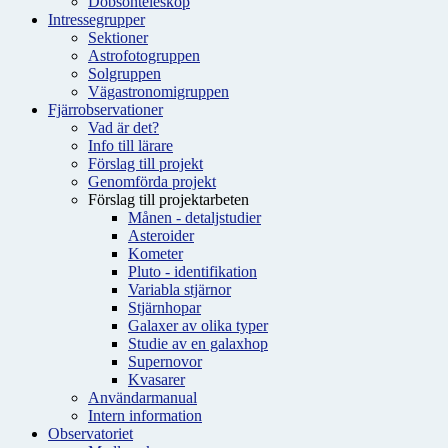
Dobsonteleskop
Intressegrupper
Sektioner
Astrofotogruppen
Solgruppen
Vägastronomigruppen
Fjärrobservationer
Vad är det?
Info till lärare
Förslag till projekt
Genomförda projekt
Förslag till projektarbeten
Månen - detaljstudier
Asteroider
Kometer
Pluto - identifikation
Variabla stjärnor
Stjärnhopar
Galaxer av olika typer
Studie av en galaxhop
Supernovor
Kvasarer
Användarmanual
Intern information
Observatoriet