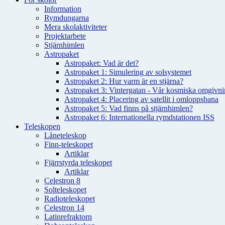
Information
Rymdungarna
Mera skolaktiviteter
Projektarbete
Stjärnhimlen
Astropaket
Astropaket: Vad är det?
Astropaket 1: Simulering av solsystemet
Astropaket 2: Hur varm är en stjärna?
Astropaket 3: Vintergatan - Vår kosmiska omgivnin
Astropaket 4: Placering av satellit i omloppsbana
Astropaket 5: Vad finns på stjärnhimlen?
Astropaket 6: Internationella rymdstationen ISS
Teleskopen
Låneteleskop
Finn-teleskopet
Artiklar
Fjärrstyrda teleskopet
Artiklar
Celestron 8
Solteleskopet
Radioteleskopet
Celestron 14
Latinrefraktorn