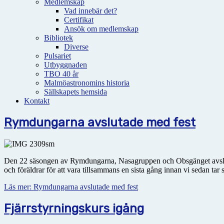
Medlemskap
Vad innebär det?
Certifikat
Ansök om medlemskap
Bibliotek
Diverse
Pulsariet
Utbyggnaden
TBO 40 år
Malmöastronomins historia
Sällskapets hemsida
Kontakt
Rymdungarna avslutade med fest
Den 22 säsongen av Rymdungarna, Nasagruppen och Obsgänget avslutad
och föräldrar för att vara tillsammans en sista gång innan vi sedan ta
Läs mer: Rymdungarna avslutade med fest
Fjärrstyrningskurs igång