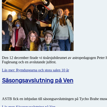
Den 12 december firade vi tioårsjubileumet av astropedagogen Peter He
Fuglesang och en avslutande julfest.
Läs mer: Rymdungarna och stora salen 10 år
Säsongsavslutning på Ven
ASTB fick en inbjudan till säsongsavslutningen på Tycho Brahe museet
Läs mer: Säsongsavslutning på Ven