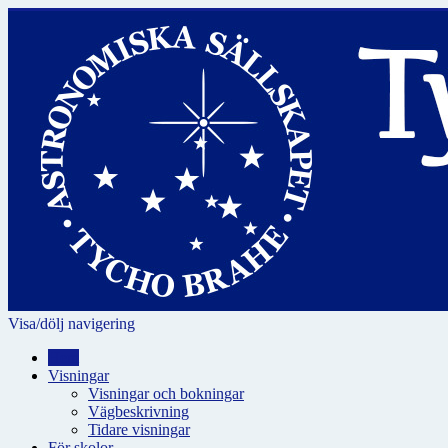
Visa/dölj navigering
Hem
Visningar
Visningar och bokningar
Vägbeskrivning
Tidare visningar
För skolor