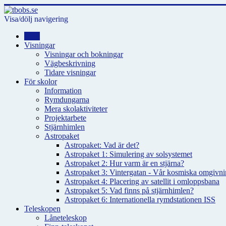
Visa/dölj navigering
Hem
Visningar
Visningar och bokningar
Vägbeskrivning
Tidare visningar
För skolor
Information
Rymdungarna
Mera skolaktiviteter
Projektarbete
Stjärnhimlen
Astropaket
Astropaket: Vad är det?
Astropaket 1: Simulering av solsystemet
Astropaket 2: Hur varm är en stjärna?
Astropaket 3: Vintergatan - Vår kosmiska omgivnin
Astropaket 4: Placering av satellit i omloppsbana
Astropaket 5: Vad finns på stjärnhimlen?
Astropaket 6: Internationella rymdstationen ISS
Teleskopen
Låneteleskop