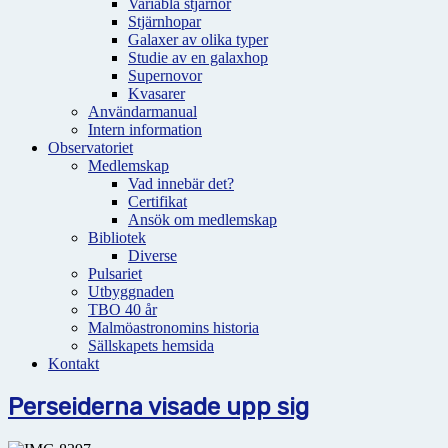
Variabla stjärnor
Stjärnhopar
Galaxer av olika typer
Studie av en galaxhop
Supernovor
Kvasarer
Användarmanual
Intern information
Observatoriet
Medlemskap
Vad innebär det?
Certifikat
Ansök om medlemskap
Bibliotek
Diverse
Pulsariet
Utbyggnaden
TBO 40 år
Malmöastronomins historia
Sällskapets hemsida
Kontakt
Perseiderna visade upp sig