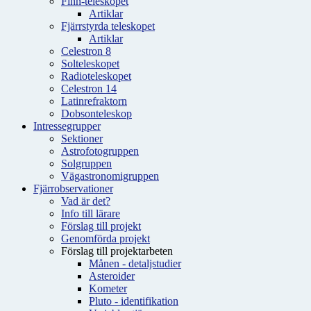
Finn-teleskopet
Artiklar
Fjärrstyrda teleskopet
Artiklar
Celestron 8
Solteleskopet
Radioteleskopet
Celestron 14
Latinrefraktorn
Dobsonteleskop
Intressegrupper
Sektioner
Astrofotogruppen
Solgruppen
Vägastronomigruppen
Fjärrobservationer
Vad är det?
Info till lärare
Förslag till projekt
Genomförda projekt
Förslag till projektarbeten
Månen - detaljstudier
Asteroider
Kometer
Pluto - identifikation