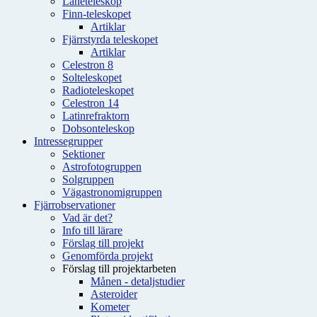
Låneteleskop
Finn-teleskopet
Artiklar
Fjärrstyrda teleskopet
Artiklar
Celestron 8
Solteleskopet
Radioteleskopet
Celestron 14
Latinrefraktorn
Dobsonteleskop
Intressegrupper
Sektioner
Astrofotogruppen
Solgruppen
Vägastronomigruppen
Fjärrobservationer
Vad är det?
Info till lärare
Förslag till projekt
Genomförda projekt
Förslag till projektarbeten
Månen - detaljstudier
Asteroider
Kometer