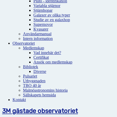
Pluto - identifikation
Variabla stjärnor
Stjärnhopar
Galaxer av olika typer
Studie av en galaxhop
Supernovor
Kvasarer
Användarmanual
Intern information
Observatoriet
Medlemskap
Vad innebär det?
Certifikat
Ansök om medlemskap
Bibliotek
Diverse
Pulsariet
Utbyggnaden
TBO 40 år
Malmöastronomins historia
Sällskapets hemsida
Kontakt
3M gästade observatoriet