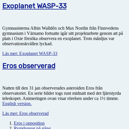
Exoplanet WASP-33
Gymnasisterna Albin Walldén och Max Nordin från Finnvedens
gymnasium i Värnamo fortsatte igår sitt projektarbete genom att på
plats i Oxie försöka observera en exoplanet. Trots månljus var
observationskvällen lyckad.
Läs mer: Exoplanet WASP-33
Eros observerad
Natten till den 31 jan observerades asteroiden Eros från
observatoriet. En serie bilder togs runt midnatt med det fjärrstyrda
teleskopet. Animeringen ovan visar rörelsen under ca 1½ timme.
English version.
Läs mer: Eros observerad
Eros i opposition
Rymdungar på gång