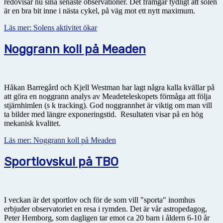
redovisar nu sina senaste observationer. Det framgår tydligt att solen
är en bra bit inne i nästa cykel, på väg mot ett nytt maximum.
Läs mer: Solens aktivitet ökar
Noggrann koll på Meaden
Håkan Barregård och Kjell Westman har lagt några kalla kvällar på
att göra en noggrann analys av Meadeteleskopets förmåga att följa
stjärnhimlen (s k tracking). God noggrannhet är viktig om man vill
ta bilder med längre exponeringstid. Resultaten visar på en hög
mekanisk kvalitet.
Läs mer: Noggrann koll på Meaden
Sportlovskul på TBO
I veckan är det sportlov och för de som vill "sporta" inomhus
erbjuder observatoriet en resa i rymden. Det är vår astropedagog,
Peter Hemborg, som dagligen tar emot ca 20 barn i åldern 6-10 år