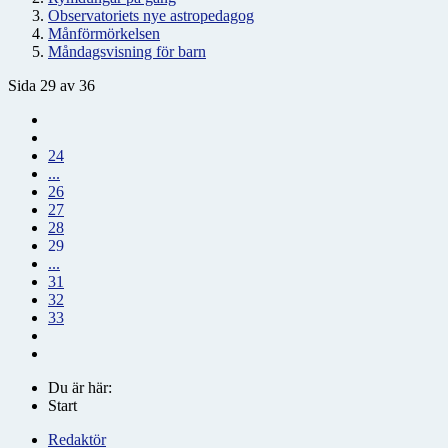
Observatoriets nye astropedagog
Månförmörkelsen
Måndagsvisning för barn
Sida 29 av 36
24
...
26
27
28
29
...
31
32
33
Du är här:
Start
Redaktör