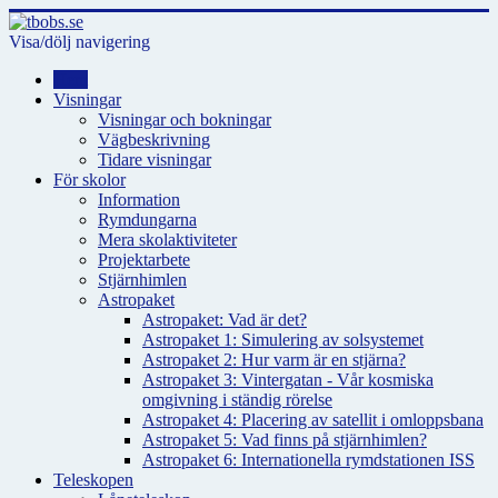
Visa/dölj navigering
Hem
Visningar
Visningar och bokningar
Vägbeskrivning
Tidare visningar
För skolor
Information
Rymdungarna
Mera skolaktiviteter
Projektarbete
Stjärnhimlen
Astropaket
Astropaket: Vad är det?
Astropaket 1: Simulering av solsystemet
Astropaket 2: Hur varm är en stjärna?
Astropaket 3: Vintergatan - Vår kosmiska
omgivning i ständig rörelse
Astropaket 4: Placering av satellit i omloppsbana
Astropaket 5: Vad finns på stjärnhimlen?
Astropaket 6: Internationella rymdstationen ISS
Teleskopen