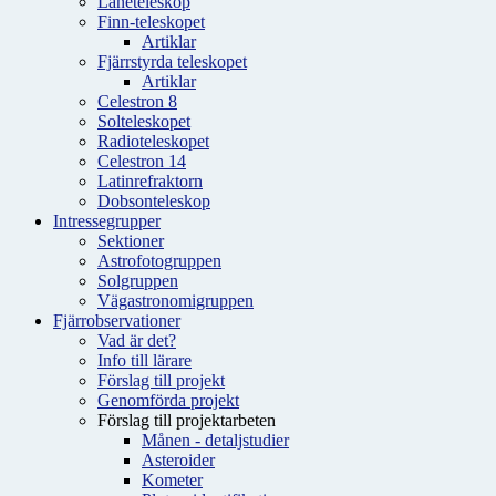
Låneteleskop
Finn-teleskopet
Artiklar
Fjärrstyrda teleskopet
Artiklar
Celestron 8
Solteleskopet
Radioteleskopet
Celestron 14
Latinrefraktorn
Dobsonteleskop
Intressegrupper
Sektioner
Astrofotogruppen
Solgruppen
Vägastronomigruppen
Fjärrobservationer
Vad är det?
Info till lärare
Förslag till projekt
Genomförda projekt
Förslag till projektarbeten
Månen - detaljstudier
Asteroider
Kometer