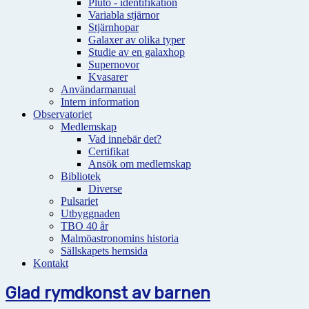
Pluto - identifikation
Variabla stjärnor
Stjärnhopar
Galaxer av olika typer
Studie av en galaxhop
Supernovor
Kvasarer
Användarmanual
Intern information
Observatoriet
Medlemskap
Vad innebär det?
Certifikat
Ansök om medlemskap
Bibliotek
Diverse
Pulsariet
Utbyggnaden
TBO 40 år
Malmöastronomins historia
Sällskapets hemsida
Kontakt
Glad rymdkonst av barnen