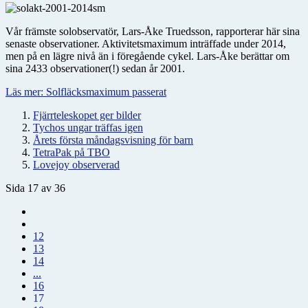
Vår främste solobservatör, Lars-Åke Truedsson, rapporterar här sina
senaste observationer. Aktivitetsmaximum inträffade under 2014,
men på en lägre nivå än i föregående cykel. Lars-Åke berättar om
sina 2433 observationer(!) sedan år 2001.
Läs mer: Solfläcksmaximum passerat
Fjärrteleskopet ger bilder
Tychos ungar träffas igen
Årets första måndagsvisning för barn
TetraPak på TBO
Lovejoy observerad
Sida 17 av 36
12
13
14
...
16
17