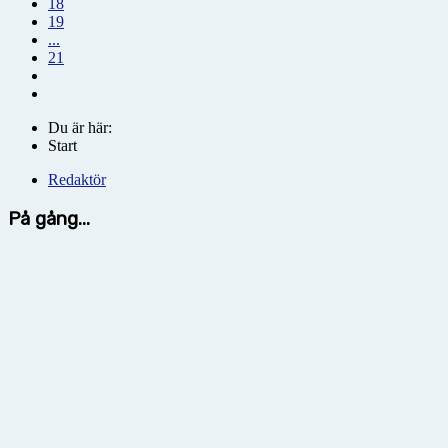
18
19
...
21
Du är här:
Start
Redaktör
På gång...