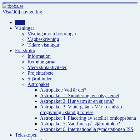
Visa/dölj navigering
Hem
Visningar
Visningar och bokningar
Vägbeskrivning
Tidare visningar
För skolor
Information
Rymdungarna
Mera skolaktiviteter
Projektarbete
Stjärnhimlen
Astropaket
Astropaket: Vad är det?
Astropaket 1: Simulering av solsystemet
Astropaket 2: Hur varm är en stjärna?
Astropaket 3: Vintergatan - Vår kosmiska
omgivning i ständig rörelse
Astropaket 4: Placering av satellit i omloppsbana
Astropaket 5: Vad finns på stjärnhimlen?
Astropaket 6: Internationella rymdstationen ISS
Teleskopen