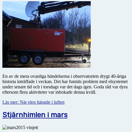
En av de mera ovanliga händelserna i observatoriets drygt 40-åriga
historia inträffade i veckan. Det har funnits problem med elsystemet
under senare tid och i torsdags var det dags igen. Goda råd var dyra
eftersom flera aktiviteter var inbokade denna kväll.
Läs mer: När elen hängde i luften
Stjärnhimlen i mars