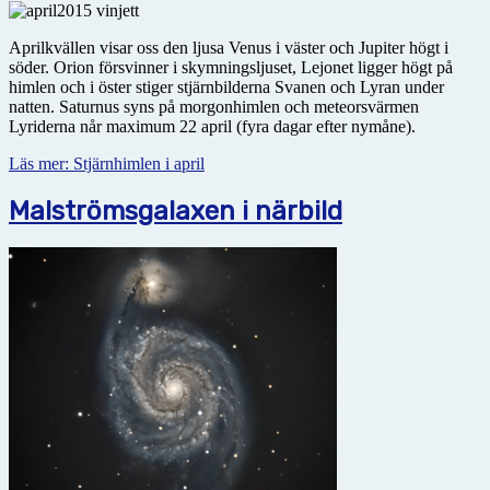
Aprilkvällen visar oss den ljusa Venus i väster och Jupiter högt i
söder. Orion försvinner i skymningsljuset, Lejonet ligger högt på
himlen och i öster stiger stjärnbilderna Svanen och Lyran under
natten. Saturnus syns på morgonhimlen och meteorsvärmen
Lyriderna når maximum 22 april (fyra dagar efter nymåne).
Läs mer: Stjärnhimlen i april
Malströmsgalaxen i närbild