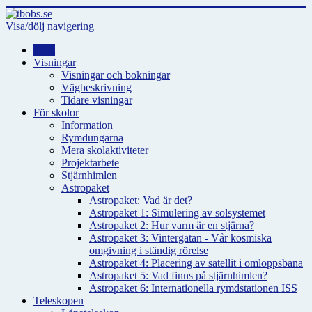
Visa/dölj navigering
Hem
Visningar
Visningar och bokningar
Vägbeskrivning
Tidare visningar
För skolor
Information
Rymdungarna
Mera skolaktiviteter
Projektarbete
Stjärnhimlen
Astropaket
Astropaket: Vad är det?
Astropaket 1: Simulering av solsystemet
Astropaket 2: Hur varm är en stjärna?
Astropaket 3: Vintergatan - Vår kosmiska
omgivning i ständig rörelse
Astropaket 4: Placering av satellit i omloppsbana
Astropaket 5: Vad finns på stjärnhimlen?
Astropaket 6: Internationella rymdstationen ISS
Teleskopen