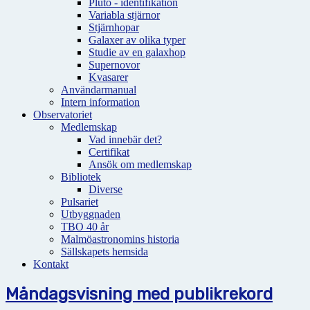
Pluto - identifikation
Variabla stjärnor
Stjärnhopar
Galaxer av olika typer
Studie av en galaxhop
Supernovor
Kvasarer
Användarmanual
Intern information
Observatoriet
Medlemskap
Vad innebär det?
Certifikat
Ansök om medlemskap
Bibliotek
Diverse
Pulsariet
Utbyggnaden
TBO 40 år
Malmöastronomins historia
Sällskapets hemsida
Kontakt
Måndagsvisning med publikrekord