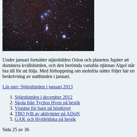
Under januari fortsätter stjärnbilden Orion och planeten Jupiter att
dominera kvällshimlen, och den berömda variabla stjärnan Algol står
bra till för att följa. Med förhoppning om molnfria nätter följer här en
beskrivning av natthimlen i januari.
Läs mer: Stjärnhimlen i januari 2013
Stjärnhimlen i december 2012
Skola från Tychos Hven på besök
Visning för barn på höstlovet
TBO fyllt av aktiviteter på ADoN
GAK och Hvitfeldska på besök
Sida 25 av 36