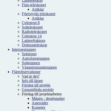
Låneteleskop
Finn-teleskopet
Artiklar
Fjärrstyrda teleskopet
Artiklar
Celestron 8
Solteleskopet
Radioteleskopet
Celestron 14
Latinrefraktorn
Dobsonteleskop
Intressegrupper
Sektioner
Astrofotogruppen
Solgruppen
Vägastronomigruppen
Fjärrobservationer
Vad är det?
Info till lärare
Förslag till projekt
Genomförda projekt
Förslag till projektarbeten
Månen - detaljstudier
Asteroider
Kometer