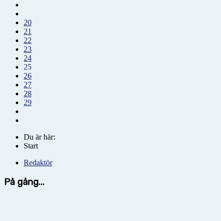
20
21
22
23
24
25
26
27
28
29
Du är här:
Start
Redaktör
På gång...