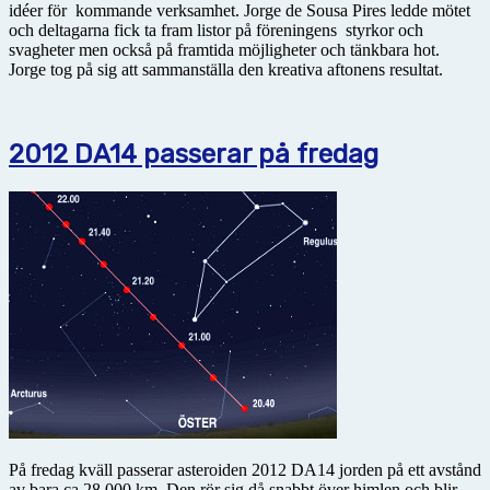
idéer för kommande verksamhet. Jorge de Sousa Pires ledde mötet
och deltagarna fick ta fram listor på föreningens styrkor och
svagheter men också på framtida möjligheter och tänkbara hot.
Jorge tog på sig att sammanställa den kreativa aftonens resultat.
2012 DA14 passerar på fredag
På fredag kväll passerar asteroiden 2012 DA14 jorden på ett avstånd
av bara ca 28 000 km. Den rör sig då snabbt över himlen och blir