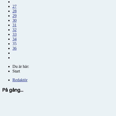
27
28
29
30
31
32
33
34
35
36
Du är här:
Start
Redaktör
På gång...