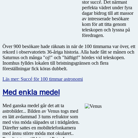
stor succé. Det närmast
perfekta vädret under fyra
dagar bidrog till att massor
av intresserade besökare
kom för att titta genom
teleskopen och lyssna på
föredragen.
Över 900 besökare hade räknats in när de 100 timmarna var över, ett
rekord i observatoriets 36-åriga historia. Alla hade fått se månen och
Saturnus och många "oj!" och "häftigt!" hördes vid teleskopen.
Inomhus fylldes lokalen till bristningsgränsen och flera
föreställningar fick köras dubbelt.
Läs mer: Succé för 100 timmar astronomi
Med enkla medel
Med ganska medel går det att ta
astrobilder... Bilden av Venus togs med
en lätt avdammad 3 tums refraktor som
med viss möda släpades ut i trädgården.
Därefter sattes en mobiltelefonkamera
med ännu större möda mot okularet..