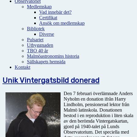
Observatoriet
Medlemskap
Vad innebär det?
Certifikat
Ansök om medlemskap
Bibliotek
Diverse
Pulsariet
Utbyggnaden
TBO 40 år
Malmöastronomins historia
Sällskapets hemsida
Kontakt
Unik Vintergatsbild donerad
Den 7 februari överlämnade Anders
Nyholm en donation ifrån Harry
Lindholm, pensionerad lektor från
Malmö latinskola. Donationen
bestod i en reproduktion i liten skala
av den berömda Vintergatskartan,
gjord på 1940-talet på Lunds
Observatorium. Det speciella med