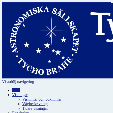
Visa/dölj navigering
Hem
Visningar
Visningar och bokningar
Vägbeskrivning
Tidare visningar
För skolor