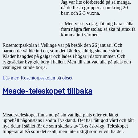
Jag var lite oförberedd på så många,
då de flesta grupper är omkring 20
barn och 2-3 vuxna.
– Men visst, sa jag, låt mig bara ställa
fram några fler stolar, så ska ni strax få
komma in i värmen.
Rosentorpsskolan i Vellinge var på besök den 26 januari. Och
barnen de vällde in i en, som det kändes, aldrig sinande ström.
Kläder hängdes på galgar och lades i högar i datorrummet. Och
ryggsäckar byggde berg i hallen. Men till slut vad alla på plats och
visningen kunde börja.
Läs mer: Rosentorpsskolan på obset
Meade-teleskopet tillbaka
Meade-teleskopet finns nu på sin vanliga plats efter ett långt
uppehåll någonstans i södra Tyskland. Det har fått god vård och fått
nya delar i stället för de som skadats av Tors åskvigg. Teleskopet
fungerar alltså som det skall, men inte riktigt som vi vill ha det.