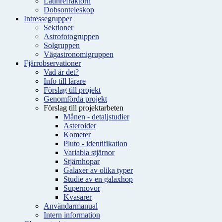
Latinrefraktorn
Dobsonteleskop
Intressegrupper
Sektioner
Astrofotogruppen
Solgruppen
Vägastronomigruppen
Fjärrobservationer
Vad är det?
Info till lärare
Förslag till projekt
Genomförda projekt
Förslag till projektarbeten
Månen - detaljstudier
Asteroider
Kometer
Pluto - identifikation
Variabla stjärnor
Stjärnhopar
Galaxer av olika typer
Studie av en galaxhop
Supernovor
Kvasarer
Användarmanual
Intern information