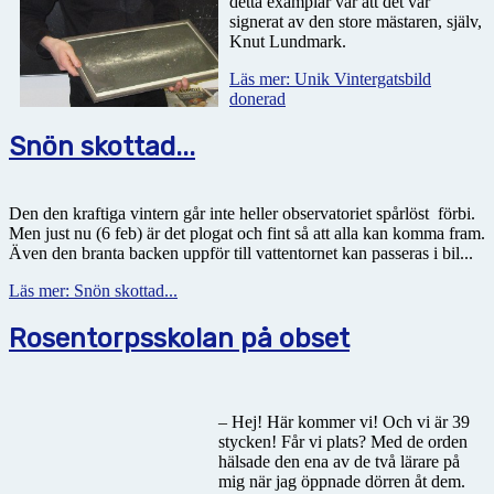
detta examplar var att det var
signerat av den store mästaren, själv,
Knut Lundmark.
Läs mer: Unik Vintergatsbild
donerad
Snön skottad...
Den den kraftiga vintern går inte heller observatoriet spårlöst
förbi.
Men just nu (6 feb) är det plogat och fint så att alla kan komma fram.
Även den branta backen uppför till vattentornet kan passeras i bil...
Läs mer: Snön skottad...
Rosentorpsskolan på obset
– Hej! Här kommer vi! Och vi är 39
stycken! Får vi plats? Med de orden
hälsade den ena av de två lärare på
mig när jag öppnade dörren åt dem.