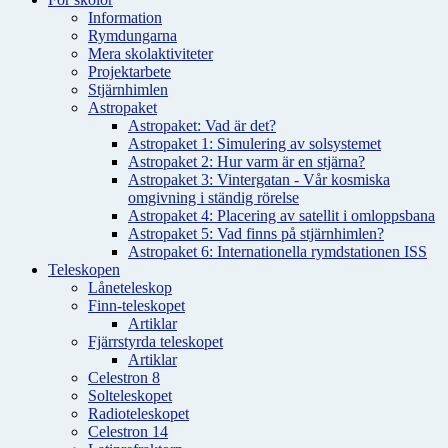
Information
Rymdungarna
Mera skolaktiviteter
Projektarbete
Stjärnhimlen
Astropaket
Astropaket: Vad är det?
Astropaket 1: Simulering av solsystemet
Astropaket 2: Hur varm är en stjärna?
Astropaket 3: Vintergatan - Vår kosmiska
omgivning i ständig rörelse
Astropaket 4: Placering av satellit i omloppsbana
Astropaket 5: Vad finns på stjärnhimlen?
Astropaket 6: Internationella rymdstationen ISS
Teleskopen
Låneteleskop
Finn-teleskopet
Artiklar
Fjärrstyrda teleskopet
Artiklar
Celestron 8
Solteleskopet
Radioteleskopet
Celestron 14