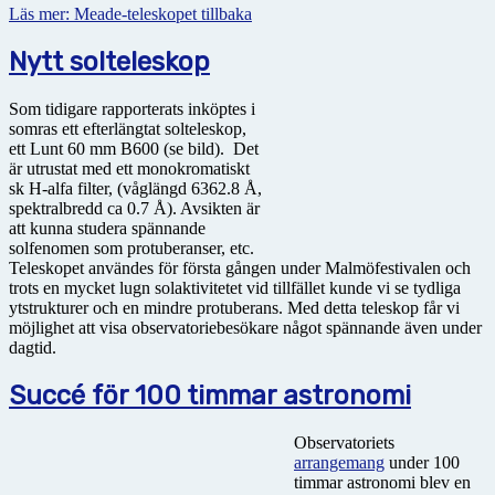
Läs mer: Meade-teleskopet tillbaka
Nytt solteleskop
Som tidigare rapporterats inköptes i
somras ett efterlängtat solteleskop,
ett Lunt 60 mm B600 (se bild). Det
är utrustat med ett monokromatiskt
sk H-alfa filter, (våglängd 6362.8 Å,
spektralbredd ca 0.7 Å). Avsikten är
att kunna studera spännande
solfenomen som protuberanser, etc.
Teleskopet användes för första gången under Malmöfestivalen och
trots en mycket lugn solaktivitetet vid tillfället kunde vi se tydliga
ytstrukturer och en mindre protuberans. Med detta teleskop får vi
möjlighet att visa observatoriebesökare något spännande även under
dagtid.
Succé för 100 timmar astronomi
Observatoriets
arrangemang
under 100
timmar astronomi blev en