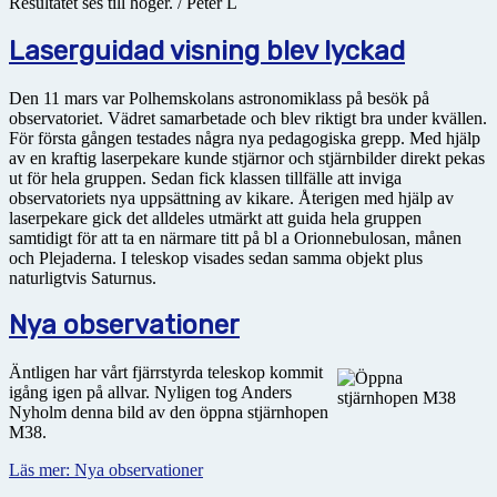
Resultatet ses till höger. / Peter L
Laserguidad visning blev lyckad
Den 11 mars var Polhemskolans astronomiklass på besök på
observatoriet. Vädret samarbetade och blev riktigt bra under kvällen.
För första gången testades några nya pedagogiska grepp. Med hjälp
av en kraftig laserpekare kunde stjärnor och stjärnbilder direkt pekas
ut för hela gruppen. Sedan fick klassen tillfälle att inviga
observatoriets nya uppsättning av kikare. Återigen med hjälp av
laserpekare gick det alldeles utmärkt att guida hela gruppen
samtidigt för att ta en närmare titt på bl a Orionnebulosan, månen
och Plejaderna. I teleskop visades sedan samma objekt plus
naturligtvis Saturnus.
Nya observationer
Äntligen har vårt fjärrstyrda teleskop kommit
igång igen på allvar. Nyligen tog Anders
Nyholm denna bild av den öppna stjärnhopen
M38.
Läs mer: Nya observationer