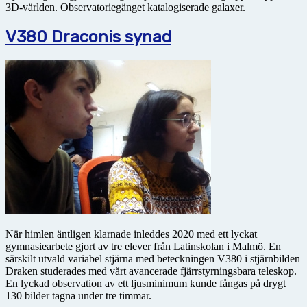
3D-världen. Observatoriegänget katalogiserade galaxer.
V380 Draconis synad
När himlen äntligen klarnade inleddes 2020 med ett lyckat
gymnasiearbete gjort av tre elever från Latin­skolan i Malmö. En
särskilt utvald variabel stjärna med beteckningen V380 i stjärnbilden
Draken studerades med vårt avancerade fjärrstyrningsbara teleskop.
En lyckad observation av ett ljusminimum kunde fångas på drygt
130 bilder tagna under tre timmar.