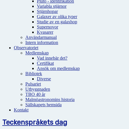
Pluto - identifikation
Variabla stjärnor
Stjärnhopar
Galaxer av olika typer
Studie av en galaxhop
Supernovor
Kvasarer
Användarmanual
Intern information
Observatoriet
Medlemskap
Vad innebär det?
Certifikat
Ansök om medlemskap
Bibliotek
Diverse
Pulsariet
Utbyggnaden
TBO 40 år
Malmöastronomins historia
Sällskapets hemsida
Kontakt
Teckenspråkets dag