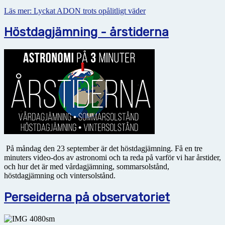
Läs mer: Lyckat ADON trots opålitligt väder
Höstdagjämning - årstiderna
På måndag den 23 september är det höstdagjämning. Få en tre
minuters video-dos av astronomi och ta reda på varför vi har årstider,
och hur det är med vårdagjämning, sommarsolstånd,
höstdagjämning och vintersolstånd.
Perseiderna på observatoriet