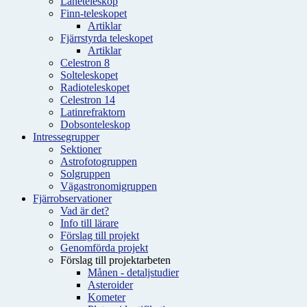
Låneteleskop
Finn-teleskopet
Artiklar
Fjärrstyrda teleskopet
Artiklar
Celestron 8
Solteleskopet
Radioteleskopet
Celestron 14
Latinrefraktorn
Dobsonteleskop
Intressegrupper
Sektioner
Astrofotogruppen
Solgruppen
Vägastronomigruppen
Fjärrobservationer
Vad är det?
Info till lärare
Förslag till projekt
Genomförda projekt
Förslag till projektarbeten
Månen - detaljstudier
Asteroider
Kometer