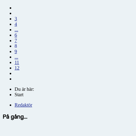
3
4
...
6
7
8
9
...
11
12
Du är här:
Start
Redaktör
På gång...