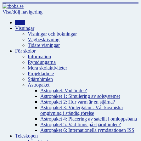
Visa/dölj navigering
Hem
Visningar
Visningar och bokningar
Vägbeskrivning
Tidare visningar
För skolor
Information
Rymdungarna
Mera skolaktiviteter
Projektarbete
Stjärnhimlen
Astropaket
Astropaket: Vad är det?
Astropaket 1: Simulering av solsystemet
Astropaket 2: Hur varm är en stjärna?
Astropaket 3: Vintergatan - Vår kosmiska
omgivning i ständig rörelse
Astropaket 4: Placering av satellit i omloppsbana
Astropaket 5: Vad finns på stjärnhimlen?
Astropaket 6: Internationella rymdstationen ISS
Teleskopen