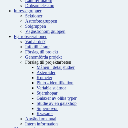
Latinrefraktorn
Dobsonteleskop
Intressegrupper
Sektioner
Astrofotogruppen
Solgruppen
Vägastronomigruppen
Fjärrobservationer
Vad är det?
Info till lärare
Förslag till projekt
Genomförda projekt
Förslag till projektarbeten
Månen - detaljstudier
Asteroider
Kometer
Pluto - identifikation
Variabla stjärnor
Stjärnhopar
Galaxer av olika typer
Studie av en galaxhop
Supernovor
Kvasarer
Användarmanual
Intern information