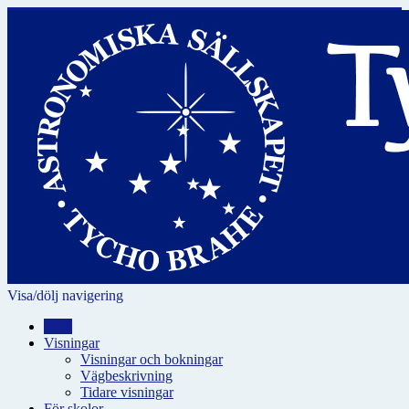
Visa/dölj navigering
Hem
Visningar
Visningar och bokningar
Vägbeskrivning
Tidare visningar
För skolor