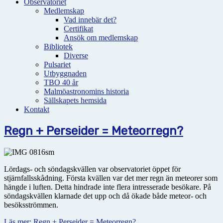
Observatoriet
Medlemskap
Vad innebär det?
Certifikat
Ansök om medlemskap
Bibliotek
Diverse
Pulsariet
Utbyggnaden
TBO 40 år
Malmöastronomins historia
Sällskapets hemsida
Kontakt
Regn + Perseider = Meteorregn?
Lördags- och söndagskvällen var observatoriet öppet för
stjärnfallsskådning. Första kvällen var det mer regn än meteorer som
hängde i luften. Detta hindrade inte flera intresserade besökare. På
söndagskvällen klarnade det upp och då ökade både meteor- och
besöksströmmen.
Läs mer: Regn + Perseider = Meteorregn?