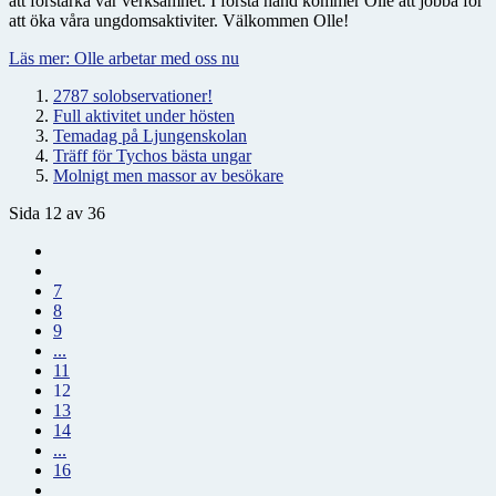
att förstärka vår verksamhet. I första hand kommer Olle att jobba för
att öka våra ungdomsaktiviter. Välkommen Olle!
Läs mer: Olle arbetar med oss nu
2787 solobservationer!
Full aktivitet under hösten
Temadag på Ljungenskolan
Träff för Tychos bästa ungar
Molnigt men massor av besökare
Sida 12 av 36
7
8
9
...
11
12
13
14
...
16