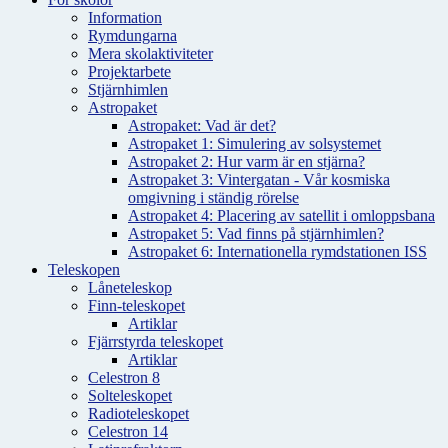
Information
Rymdungarna
Mera skolaktiviteter
Projektarbete
Stjärnhimlen
Astropaket
Astropaket: Vad är det?
Astropaket 1: Simulering av solsystemet
Astropaket 2: Hur varm är en stjärna?
Astropaket 3: Vintergatan - Vår kosmiska
omgivning i ständig rörelse
Astropaket 4: Placering av satellit i omloppsbana
Astropaket 5: Vad finns på stjärnhimlen?
Astropaket 6: Internationella rymdstationen ISS
Teleskopen
Låneteleskop
Finn-teleskopet
Artiklar
Fjärrstyrda teleskopet
Artiklar
Celestron 8
Solteleskopet
Radioteleskopet
Celestron 14