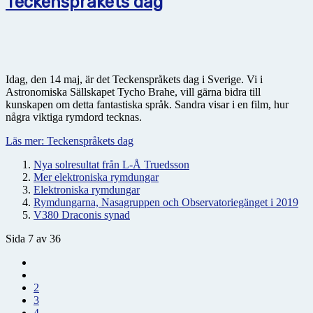
Teckenspråkets dag
Idag, den 14 maj, är det Teckenspråkets dag i Sverige. Vi i
Astronomiska Sällskapet Tycho Brahe, vill gärna bidra till
kunskapen om detta fantastiska språk. Sandra visar i en film, hur
några viktiga rymdord tecknas.
Läs mer: Teckenspråkets dag
Nya solresultat från L-Å Truedsson
Mer elektroniska rymdungar
Elektroniska rymdungar
Rymdungarna, Nasagruppen och Observatoriegänget i 2019
V380 Draconis synad
Sida 7 av 36
2
3
4