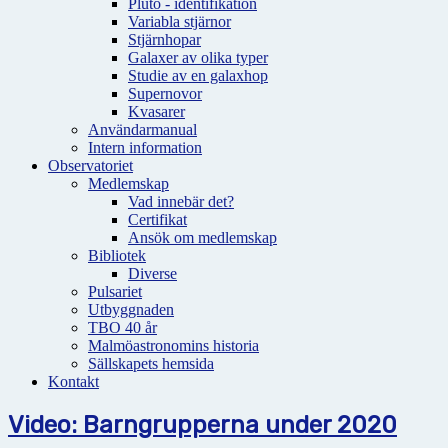
Pluto - identifikation
Variabla stjärnor
Stjärnhopar
Galaxer av olika typer
Studie av en galaxhop
Supernovor
Kvasarer
Användarmanual
Intern information
Observatoriet
Medlemskap
Vad innebär det?
Certifikat
Ansök om medlemskap
Bibliotek
Diverse
Pulsariet
Utbyggnaden
TBO 40 år
Malmöastronomins historia
Sällskapets hemsida
Kontakt
Video: Barngrupperna under 2020