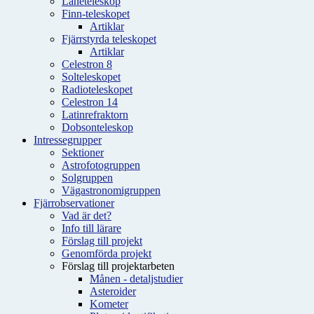
Låneteleskop
Finn-teleskopet
Artiklar
Fjärrstyrda teleskopet
Artiklar
Celestron 8
Solteleskopet
Radioteleskopet
Celestron 14
Latinrefraktorn
Dobsonteleskop
Intressegrupper
Sektioner
Astrofotogruppen
Solgruppen
Vägastronomigruppen
Fjärrobservationer
Vad är det?
Info till lärare
Förslag till projekt
Genomförda projekt
Förslag till projektarbeten
Månen - detaljstudier
Asteroider
Kometer