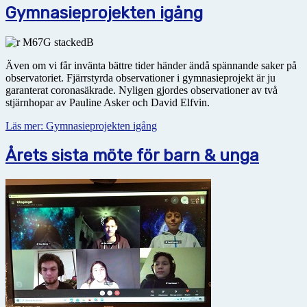
Gymnasieprojekten igång
Även om vi får invänta bättre tider händer ändå spännande saker på
observatoriet. Fjärrstyrda observationer i gymnasieprojekt är ju
garanterat coronasäkrade. Nyligen gjordes observationer av två
stjärnhopar av Pauline Asker och David Elfvin.
Läs mer: Gymnasieprojekten igång
Årets sista möte för barn & unga