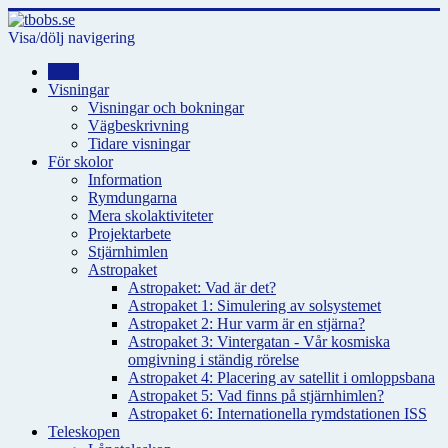
Visa/dölj navigering
Hem
Visningar
Visningar och bokningar
Vägbeskrivning
Tidare visningar
För skolor
Information
Rymdungarna
Mera skolaktiviteter
Projektarbete
Stjärnhimlen
Astropaket
Astropaket: Vad är det?
Astropaket 1: Simulering av solsystemet
Astropaket 2: Hur varm är en stjärna?
Astropaket 3: Vintergatan - Vår kosmiska
omgivning i ständig rörelse
Astropaket 4: Placering av satellit i omloppsbana
Astropaket 5: Vad finns på stjärnhimlen?
Astropaket 6: Internationella rymdstationen ISS
Teleskopen