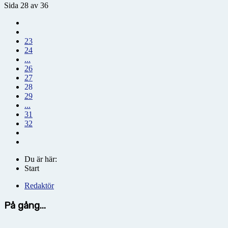
Sida 28 av 36
23
24
...
26
27
28
29
...
31
32
Du är här:
Start
Redaktör
På gång...