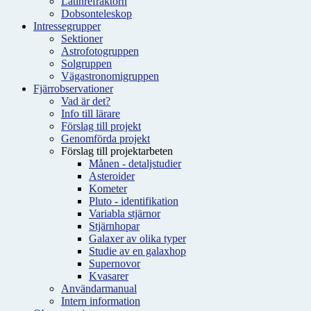
Latinrefraktorn
Dobsonteleskop
Intressegrupper
Sektioner
Astrofotogruppen
Solgruppen
Vägastronomigruppen
Fjärrobservationer
Vad är det?
Info till lärare
Förslag till projekt
Genomförda projekt
Förslag till projektarbeten
Månen - detaljstudier
Asteroider
Kometer
Pluto - identifikation
Variabla stjärnor
Stjärnhopar
Galaxer av olika typer
Studie av en galaxhop
Supernovor
Kvasarer
Användarmanual
Intern information