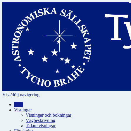
Visa/dölj navigering
Hem
Visningar
Visningar och bokningar
Vägbeskrivning
Tidare visningar
För skolor