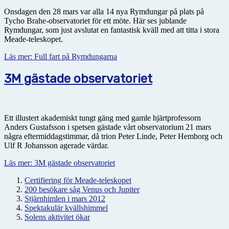
Onsdagen den 28 mars var alla 14 nya Rymdungar på plats på
Tycho Brahe-observatoriet för ett möte. Här ses jublande
Rymdungar, som just avslutat en fantastisk kväll med att titta i stora
Meade-teleskopet.
Läs mer: Full fart på Rymdungarna
3M gästade observatoriet
Ett illustert akademiskt tungt gäng med gamle hjärtprofessorn
Anders Gustafsson i spetsen gästade vårt observatorium 21 mars
några eftermiddagstimmar, då trion Peter Linde, Peter Hemborg och
Ulf R Johansson agerade värdar.
Läs mer: 3M gästade observatoriet
Certifiering för Meade-teleskopet
200 besökare såg Venus och Jupiter
Stjärnhimlen i mars 2012
Spektakulär kvällshimmel
Solens aktivitet ökar