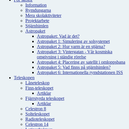
Information
Rymdungarna
Mera skolaktiviteter
Projektarbete
Stjärnhimlen
Astropaket
Astropaket: Vad är det?
Astropaket 1: Simulering av solsystemet
Astropaket 2: Hur varm är en stjärna?
Astropaket 3: Vintergatan - Vår kosmiska
omgivning i ständig rörelse
Astropaket 4: Placering av satellit i omloppsbana
Astropaket 5: Vad finns på stjärnhimlen?
Astropaket 6: Internationella rymdstationen ISS
Teleskopen
Låneteleskop
Finn-teleskopet
Artiklar
Fjärrstyrda teleskopet
Artiklar
Celestron 8
Solteleskopet
Radioteleskopet
Celestron 14