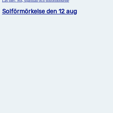
Läs mer: Sol, stjärnfall och solförmörkelse
Solförmörkelse den 12 aug