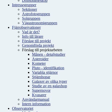
Dobsonteleskop
Intressegrupper
Sektioner
Astrofotogruppen
Solgruppen
Vägastronomigruppen
Fjärrobservationer
Vad är det?
Info till lärare
Förslag till projekt
Genomförda projekt
Förslag till projektarbeten
Månen - detaljstudier
Asteroider
Kometer
Pluto - identifikation
Variabla stjärnor
Stjärnhopar
Galaxer av olika typer
Studie av en galaxhop
Supernovor
Kvasarer
Användarmanual
Intern information
Observatoriet