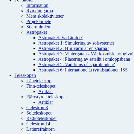
Information
Rymdungarna
Mera skolaktiviteter
Projektarbete
Stjärnhimlen
Astropaket
Astropaket: Vad är det?
Astropaket 1: Simulering av solsystemet
Astropaket 2: Hur varm är en stjärna?
Astropaket 3: Vintergatan - Vår kosmiska omgivnin
Astropaket 4: Placering av satellit i omloppsbana
Astropaket 5: Vad finns på stjärnhimlen?
Astropaket 6: Internationella rymdstationen ISS
Teleskopen
Låneteleskop
Finn-teleskopet
Artiklar
Fjärrstyrda teleskopet
Artiklar
Celestron 8
Solteleskopet
Radioteleskopet
Celestron 14
Latinrefraktorn