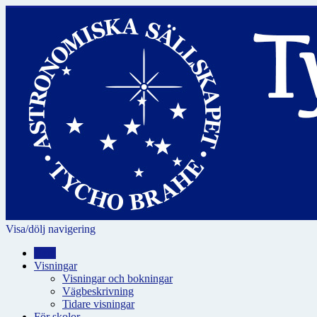
Visa/dölj navigering
Hem
Visningar
Visningar och bokningar
Vägbeskrivning
Tidare visningar
För skolor