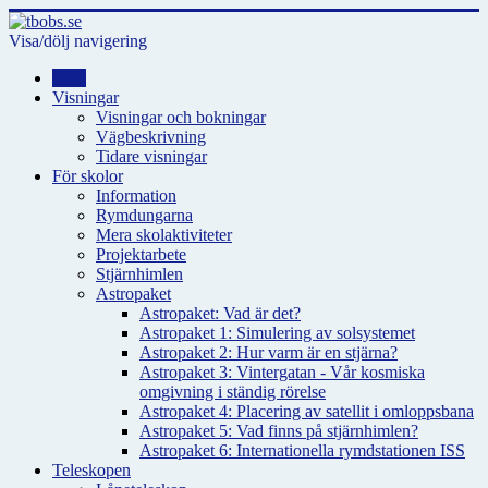
Visa/dölj navigering
Hem
Visningar
Visningar och bokningar
Vägbeskrivning
Tidare visningar
För skolor
Information
Rymdungarna
Mera skolaktiviteter
Projektarbete
Stjärnhimlen
Astropaket
Astropaket: Vad är det?
Astropaket 1: Simulering av solsystemet
Astropaket 2: Hur varm är en stjärna?
Astropaket 3: Vintergatan - Vår kosmiska
omgivning i ständig rörelse
Astropaket 4: Placering av satellit i omloppsbana
Astropaket 5: Vad finns på stjärnhimlen?
Astropaket 6: Internationella rymdstationen ISS
Teleskopen