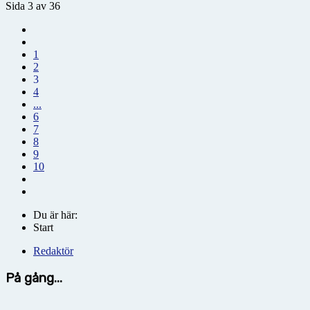
Sida 3 av 36
1
2
3
4
...
6
7
8
9
10
Du är här:
Start
Redaktör
På gång...