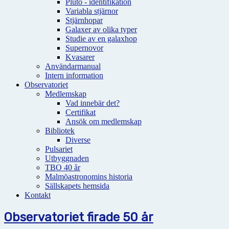
Pluto - identifikation
Variabla stjärnor
Stjärnhopar
Galaxer av olika typer
Studie av en galaxhop
Supernovor
Kvasarer
Användarmanual
Intern information
Observatoriet
Medlemskap
Vad innebär det?
Certifikat
Ansök om medlemskap
Bibliotek
Diverse
Pulsariet
Utbyggnaden
TBO 40 år
Malmöastronomins historia
Sällskapets hemsida
Kontakt
Observatoriet firade 50 år