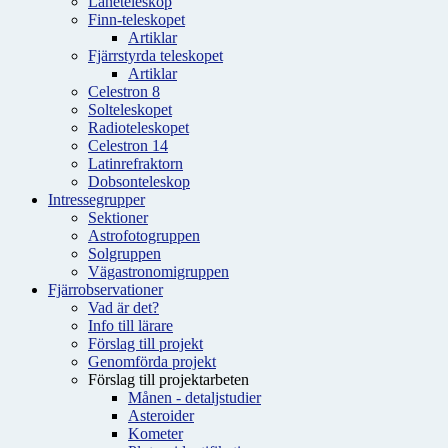
Låneteleskop
Finn-teleskopet
Artiklar
Fjärrstyrda teleskopet
Artiklar
Celestron 8
Solteleskopet
Radioteleskopet
Celestron 14
Latinrefraktorn
Dobsonteleskop
Intressegrupper
Sektioner
Astrofotogruppen
Solgruppen
Vägastronomigruppen
Fjärrobservationer
Vad är det?
Info till lärare
Förslag till projekt
Genomförda projekt
Förslag till projektarbeten
Månen - detaljstudier
Asteroider
Kometer