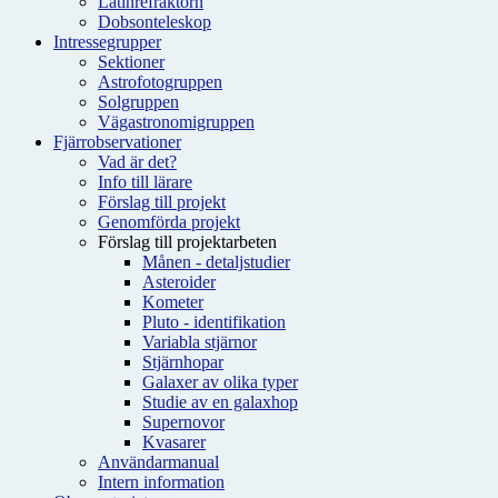
Latinrefraktorn
Dobsonteleskop
Intressegrupper
Sektioner
Astrofotogruppen
Solgruppen
Vägastronomigruppen
Fjärrobservationer
Vad är det?
Info till lärare
Förslag till projekt
Genomförda projekt
Förslag till projektarbeten
Månen - detaljstudier
Asteroider
Kometer
Pluto - identifikation
Variabla stjärnor
Stjärnhopar
Galaxer av olika typer
Studie av en galaxhop
Supernovor
Kvasarer
Användarmanual
Intern information