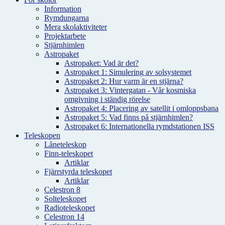
Information
Rymdungarna
Mera skolaktiviteter
Projektarbete
Stjärnhimlen
Astropaket
Astropaket: Vad är det?
Astropaket 1: Simulering av solsystemet
Astropaket 2: Hur varm är en stjärna?
Astropaket 3: Vintergatan - Vår kosmiska
omgivning i ständig rörelse
Astropaket 4: Placering av satellit i omloppsbana
Astropaket 5: Vad finns på stjärnhimlen?
Astropaket 6: Internationella rymdstationen ISS
Teleskopen
Låneteleskop
Finn-teleskopet
Artiklar
Fjärrstyrda teleskopet
Artiklar
Celestron 8
Solteleskopet
Radioteleskopet
Celestron 14