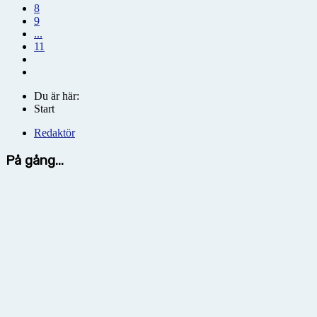
8
9
...
11
Du är här:
Start
Redaktör
På gång...