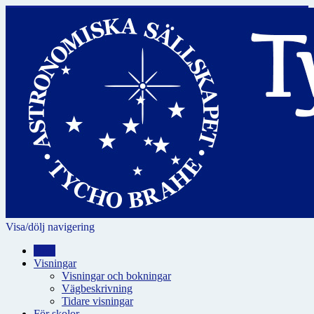
Visa/dölj navigering
Hem
Visningar
Visningar och bokningar
Vägbeskrivning
Tidare visningar
För skolor