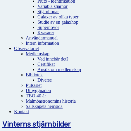
Pluto - identifikation
Variabla stjärnor
Stjärnhopar
Galaxer av olika typer
Studie av en galaxhop
Supernovor
Kvasarer
Användarmanual
Intern information
Observatoriet
Medlemskap
Vad innebär det?
Certifikat
Ansök om medlemskap
Bibliotek
Diverse
Pulsariet
Utbyggnaden
TBO 40 år
Malmöastronomins historia
Sällskapets hemsida
Kontakt
Vinterns stjärnbilder