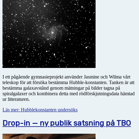
I ett pågående gymnasieprojekt använder Jasmine och Wilma vårt
teleskop för att försöka bestämma Hubble-konstanten. Tanken är att
bestämma galax­avstånd genom mätningar på bilder tagna på
spiralgalaxer och kombinera detta med rödförskjutningsdata hämtad
ur litteraturen.
Läs mer: Hubblekonstanten undersöks
Drop-in — ny publik satsning på TBO