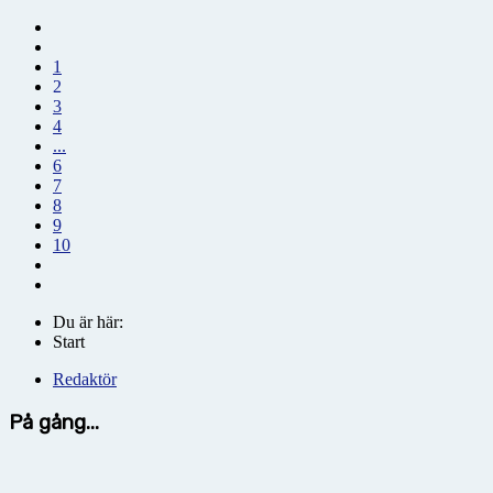
1
2
3
4
...
6
7
8
9
10
Du är här:
Start
Redaktör
På gång...