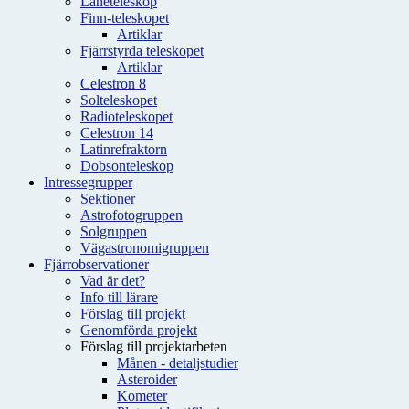
Låneteleskop
Finn-teleskopet
Artiklar
Fjärrstyrda teleskopet
Artiklar
Celestron 8
Solteleskopet
Radioteleskopet
Celestron 14
Latinrefraktorn
Dobsonteleskop
Intressegrupper
Sektioner
Astrofotogruppen
Solgruppen
Vägastronomigruppen
Fjärrobservationer
Vad är det?
Info till lärare
Förslag till projekt
Genomförda projekt
Förslag till projektarbeten
Månen - detaljstudier
Asteroider
Kometer