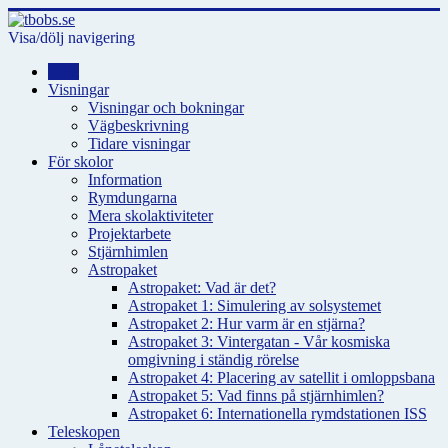
Visa/dölj navigering
Hem
Visningar
Visningar och bokningar
Vägbeskrivning
Tidare visningar
För skolor
Information
Rymdungarna
Mera skolaktiviteter
Projektarbete
Stjärnhimlen
Astropaket
Astropaket: Vad är det?
Astropaket 1: Simulering av solsystemet
Astropaket 2: Hur varm är en stjärna?
Astropaket 3: Vintergatan - Vår kosmiska
omgivning i ständig rörelse
Astropaket 4: Placering av satellit i omloppsbana
Astropaket 5: Vad finns på stjärnhimlen?
Astropaket 6: Internationella rymdstationen ISS
Teleskopen