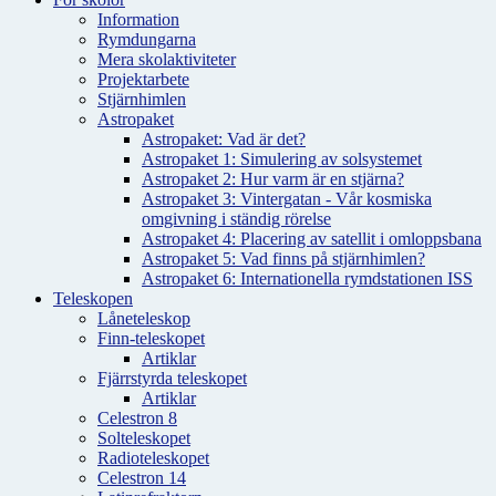
Information
Rymdungarna
Mera skolaktiviteter
Projektarbete
Stjärnhimlen
Astropaket
Astropaket: Vad är det?
Astropaket 1: Simulering av solsystemet
Astropaket 2: Hur varm är en stjärna?
Astropaket 3: Vintergatan - Vår kosmiska
omgivning i ständig rörelse
Astropaket 4: Placering av satellit i omloppsbana
Astropaket 5: Vad finns på stjärnhimlen?
Astropaket 6: Internationella rymdstationen ISS
Teleskopen
Låneteleskop
Finn-teleskopet
Artiklar
Fjärrstyrda teleskopet
Artiklar
Celestron 8
Solteleskopet
Radioteleskopet
Celestron 14