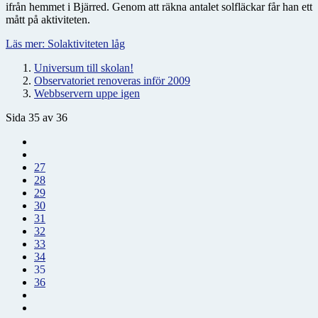
ifrån hemmet i Bjärred. Genom att räkna antalet solfläckar får han ett
mått på aktiviteten.
Läs mer: Solaktiviteten låg
Universum till skolan!
Observatoriet renoveras inför 2009
Webbservern uppe igen
Sida 35 av 36
27
28
29
30
31
32
33
34
35
36