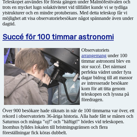
Teleskopet användes för första gången under Malmöfestivalen och
trots en mycket lugn solaktivitetet vid tillfället kunde vi se tydliga
ytstrukturer och en mindre protuberans. Med detta teleskop får vi
möjlighet att visa observatoriebesökare något spännande även under
dagtid.
Succé för 100 timmar astronomi
Observatoriets
arrangemang
under 100
timmar astronomi blev en
stor succé. Det närmast
perfekta vädret under fyra
dagar bidrog till att massor
av intresserade besökare
kom för att titta genom
teleskopen och lyssna på
föredragen.
Över 900 besökare hade räknats in när de 100 timmarna var över, ett
rekord i observatoriets 36-åriga historia. Alla hade fått se månen och
Saturnus och många "oj!" och "häftigt!" hördes vid teleskopen.
Inomhus fylldes lokalen till bristningsgränsen och flera
föreställningar fick köras dubbelt.