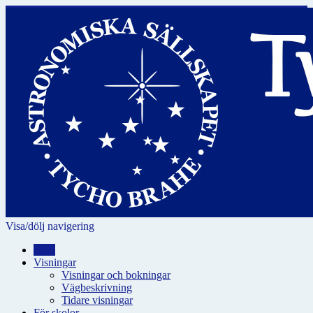
Visa/dölj navigering
Hem
Visningar
Visningar och bokningar
Vägbeskrivning
Tidare visningar
För skolor