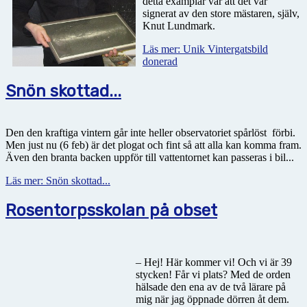
detta examplar var att det var
signerat av den store mästaren, själv,
Knut Lundmark.
Läs mer: Unik Vintergatsbild
donerad
Snön skottad...
Den den kraftiga vintern går inte heller observatoriet spårlöst
förbi.
Men just nu (6 feb) är det plogat och fint så att alla kan komma fram.
Även den branta backen uppför till vattentornet kan passeras i bil...
Läs mer: Snön skottad...
Rosentorpsskolan på obset
– Hej! Här kommer vi! Och vi är 39
stycken! Får vi plats? Med de orden
hälsade den ena av de två lärare på
mig när jag öppnade dörren åt dem.