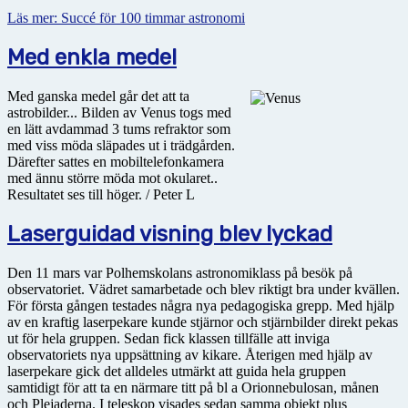
Läs mer: Succé för 100 timmar astronomi
Med enkla medel
Med ganska medel går det att ta
astrobilder... Bilden av Venus togs med
en lätt avdammad 3 tums refraktor som
med viss möda släpades ut i trädgården.
Därefter sattes en mobiltelefonkamera
med ännu större möda mot okularet..
Resultatet ses till höger. / Peter L
Laserguidad visning blev lyckad
Den 11 mars var Polhemskolans astronomiklass på besök på
observatoriet. Vädret samarbetade och blev riktigt bra under kvällen.
För första gången testades några nya pedagogiska grepp. Med hjälp
av en kraftig laserpekare kunde stjärnor och stjärnbilder direkt pekas
ut för hela gruppen. Sedan fick klassen tillfälle att inviga
observatoriets nya uppsättning av kikare. Återigen med hjälp av
laserpekare gick det alldeles utmärkt att guida hela gruppen
samtidigt för att ta en närmare titt på bl a Orionnebulosan, månen
och Plejaderna. I teleskop visades sedan samma objekt plus