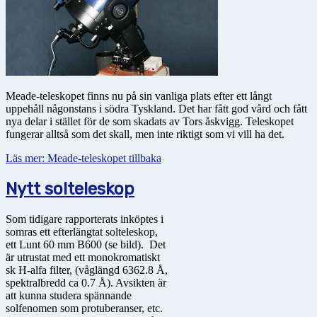
Meade-teleskopet finns nu på sin vanliga plats efter ett långt
uppehåll någonstans i södra Tyskland. Det har fått god vård och fått
nya delar i stället för de som skadats av Tors åskvigg. Teleskopet
fungerar alltså som det skall, men inte riktigt som vi vill ha det.
Läs mer: Meade-teleskopet tillbaka
Nytt solteleskop
Som tidigare rapporterats inköptes i
somras ett efterlängtat solteleskop,
ett Lunt 60 mm B600 (se bild). Det
är utrustat med ett monokromatiskt
sk H-alfa filter, (våglängd 6362.8 Å,
spektralbredd ca 0.7 Å). Avsikten är
att kunna studera spännande
solfenomen som protuberanser, etc.