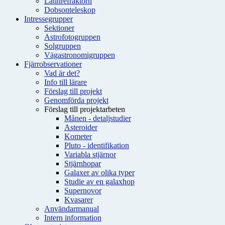
Latinrefraktorn
Dobsonteleskop
Intressegrupper
Sektioner
Astrofotogruppen
Solgruppen
Vägastronomigruppen
Fjärrobservationer
Vad är det?
Info till lärare
Förslag till projekt
Genomförda projekt
Förslag till projektarbeten
Månen - detaljstudier
Asteroider
Kometer
Pluto - identifikation
Variabla stjärnor
Stjärnhopar
Galaxer av olika typer
Studie av en galaxhop
Supernovor
Kvasarer
Användarmanual
Intern information