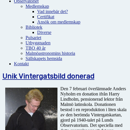
Observatoriet
Medlemskap
Vad innebär det?
Certifikat
Ansök om medlemskap
Bibliotek
Diverse
Pulsariet
Utbyggnaden
TBO 40 år
Malmöastronomins historia
Sällskapets hemsida
Kontakt
Unik Vintergatsbild donerad
Den 7 februari överlämnade Anders
Nyholm en donation ifrån Harry
Lindholm, pensionerad lektor från
Malmö latinskola. Donationen
bestod i en reproduktion i liten skala
av den berömda Vintergatskartan,
gjord på 1940-talet på Lunds
Observatorium. Det speciella med