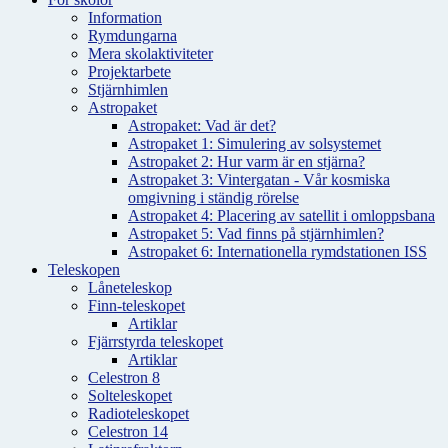
Information
Rymdungarna
Mera skolaktiviteter
Projektarbete
Stjärnhimlen
Astropaket
Astropaket: Vad är det?
Astropaket 1: Simulering av solsystemet
Astropaket 2: Hur varm är en stjärna?
Astropaket 3: Vintergatan - Vår kosmiska
omgivning i ständig rörelse
Astropaket 4: Placering av satellit i omloppsbana
Astropaket 5: Vad finns på stjärnhimlen?
Astropaket 6: Internationella rymdstationen ISS
Teleskopen
Låneteleskop
Finn-teleskopet
Artiklar
Fjärrstyrda teleskopet
Artiklar
Celestron 8
Solteleskopet
Radioteleskopet
Celestron 14