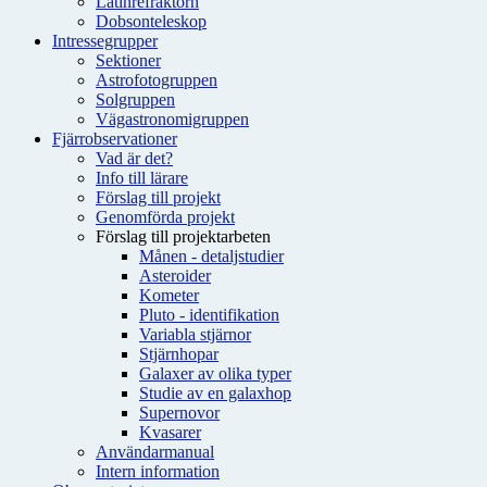
Latinrefraktorn
Dobsonteleskop
Intressegrupper
Sektioner
Astrofotogruppen
Solgruppen
Vägastronomigruppen
Fjärrobservationer
Vad är det?
Info till lärare
Förslag till projekt
Genomförda projekt
Förslag till projektarbeten
Månen - detaljstudier
Asteroider
Kometer
Pluto - identifikation
Variabla stjärnor
Stjärnhopar
Galaxer av olika typer
Studie av en galaxhop
Supernovor
Kvasarer
Användarmanual
Intern information