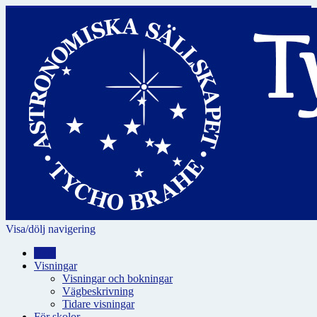
Visa/dölj navigering
Hem
Visningar
Visningar och bokningar
Vägbeskrivning
Tidare visningar
För skolor