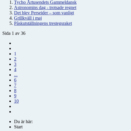
Tycho Årtusendets Gammeldansk
Astronomins dag - trotsade regnet
Det blev Perseider – som vanligt
Grillkväll i maj
Påskutställningens trestegsraket
Sida 1 av 36
1
2
3
4
...
6
7
8
9
10
Du är här:
Start