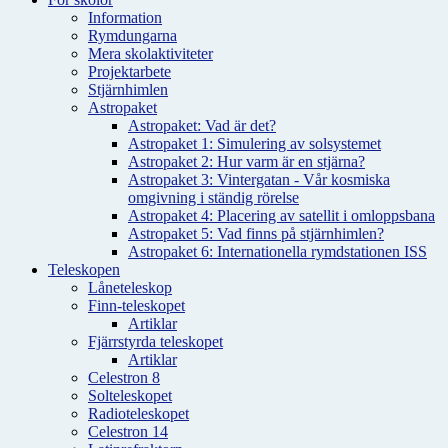
Information
Rymdungarna
Mera skolaktiviteter
Projektarbete
Stjärnhimlen
Astropaket
Astropaket: Vad är det?
Astropaket 1: Simulering av solsystemet
Astropaket 2: Hur varm är en stjärna?
Astropaket 3: Vintergatan - Vår kosmiska
omgivning i ständig rörelse
Astropaket 4: Placering av satellit i omloppsbana
Astropaket 5: Vad finns på stjärnhimlen?
Astropaket 6: Internationella rymdstationen ISS
Teleskopen
Låneteleskop
Finn-teleskopet
Artiklar
Fjärrstyrda teleskopet
Artiklar
Celestron 8
Solteleskopet
Radioteleskopet
Celestron 14