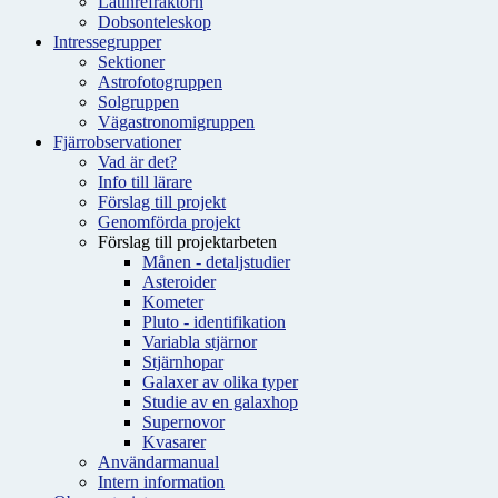
Latinrefraktorn
Dobsonteleskop
Intressegrupper
Sektioner
Astrofotogruppen
Solgruppen
Vägastronomigruppen
Fjärrobservationer
Vad är det?
Info till lärare
Förslag till projekt
Genomförda projekt
Förslag till projektarbeten
Månen - detaljstudier
Asteroider
Kometer
Pluto - identifikation
Variabla stjärnor
Stjärnhopar
Galaxer av olika typer
Studie av en galaxhop
Supernovor
Kvasarer
Användarmanual
Intern information