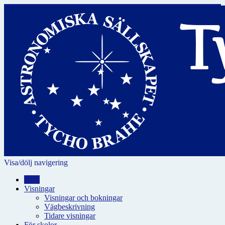
Visa/dölj navigering
Hem
Visningar
Visningar och bokningar
Vägbeskrivning
Tidare visningar
För skolor