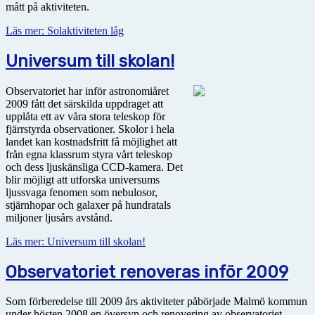
mått på aktiviteten.
Läs mer: Solaktiviteten låg
Universum till skolan!
Observatoriet har inför astronomiåret
2009 fått det särskilda uppdraget att
upplåta ett av våra stora teleskop för
fjärrstyrda observationer. Skolor i hela
landet kan kostnadsfritt få möjlighet att
från egna klassrum styra vårt teleskop
och dess ljuskänsliga CCD-kamera. Det
blir möjligt att utforska universums
ljussvaga fenomen som nebulosor,
stjärnhopar och galaxer på hundratals
miljoner ljusårs avstånd.
Läs mer: Universum till skolan!
Observatoriet renoveras inför 2009
Som förberedelse till 2009 års aktiviteter påbörjade Malmö kommun
under hösten 2008 en översyn och renovering av observatoriet.