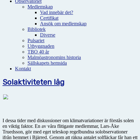
Observatoriet
Medlemskap
Vad innebär det?
Certifikat
Ansök om medlemskap
Bibliotek
Diverse
Pulsariet
Utbyggnaden
TBO 40 år
Malmöastronomins historia
Sällskapets hemsida
Kontakt
Solaktiviteten låg
I dessa tider med diskussioner om klimatvariationer är förstås solen
en viktig faktor. En av våra flitigaste medlemmar, Lars-Åke
Truedsson, gör med eget teleskop regelbundna solobservationer
ifrån hemmet i Bjärred. Genom att räkna antalet solfläckar får han ett