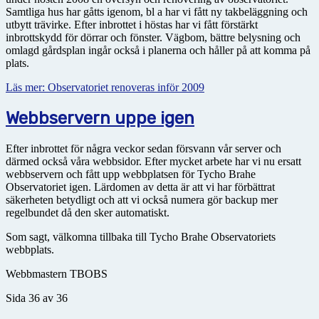
Samtliga hus har gåtts igenom, bl a har vi fått ny takbeläggning och
utbytt trävirke. Efter inbrottet i höstas har vi fått förstärkt
inbrottskydd för dörrar och fönster. Vägbom, bättre belysning och
omlagd gårdsplan ingår också i planerna och håller på att komma på
plats.
Läs mer: Observatoriet renoveras inför 2009
Webbservern uppe igen
Efter inbrottet för några veckor sedan försvann vår server och
därmed också våra webbsidor. Efter mycket arbete har vi nu ersatt
webbservern och fått upp webbplatsen för Tycho Brahe
Observatoriet igen. Lärdomen av detta är att vi har förbättrat
säkerheten betydligt och att vi också numera gör backup mer
regelbundet då den sker automatiskt.
Som sagt, välkomna tillbaka till Tycho Brahe Observatoriets
webbplats.
Webbmastern TBOBS
Sida 36 av 36