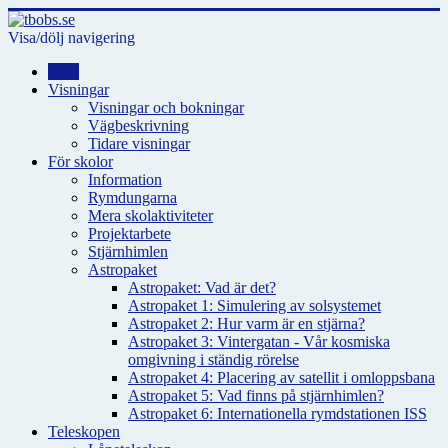
Visa/dölj navigering
Hem
Visningar
Visningar och bokningar
Vägbeskrivning
Tidare visningar
För skolor
Information
Rymdungarna
Mera skolaktiviteter
Projektarbete
Stjärnhimlen
Astropaket
Astropaket: Vad är det?
Astropaket 1: Simulering av solsystemet
Astropaket 2: Hur varm är en stjärna?
Astropaket 3: Vintergatan - Vår kosmiska
omgivning i ständig rörelse
Astropaket 4: Placering av satellit i omloppsbana
Astropaket 5: Vad finns på stjärnhimlen?
Astropaket 6: Internationella rymdstationen ISS
Teleskopen