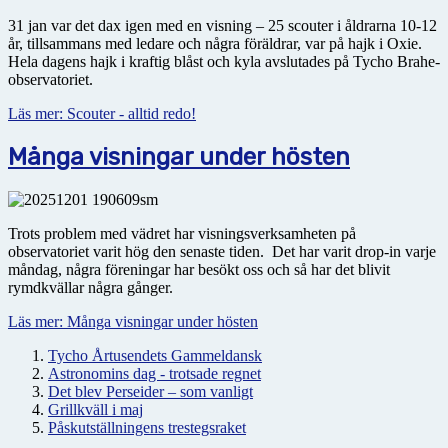
31 jan var det dax igen med en visning – 25 scouter i åldrarna 10-12
år, tillsammans med ledare och några föräldrar, var på hajk i Oxie.
Hela dagens hajk i kraftig blåst och kyla avslutades på Tycho Brahe-
observatoriet.
Läs mer: Scouter - alltid redo!
Många visningar under hösten
Trots problem med vädret har visningsverksamheten på
observatoriet varit hög den senaste tiden. Det har varit drop-in varje
måndag, några föreningar har besökt oss och så har det blivit
rymdkvällar några gånger.
Läs mer: Många visningar under hösten
Tycho Årtusendets Gammeldansk
Astronomins dag - trotsade regnet
Det blev Perseider – som vanligt
Grillkväll i maj
Påskutställningens trestegsraket