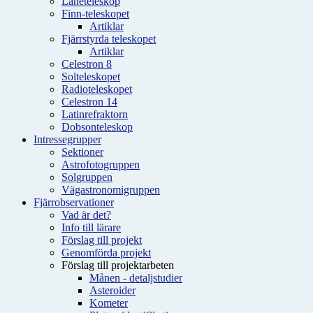
Låneteleskop
Finn-teleskopet
Artiklar
Fjärrstyrda teleskopet
Artiklar
Celestron 8
Solteleskopet
Radioteleskopet
Celestron 14
Latinrefraktorn
Dobsonteleskop
Intressegrupper
Sektioner
Astrofotogruppen
Solgruppen
Vägastronomigruppen
Fjärrobservationer
Vad är det?
Info till lärare
Förslag till projekt
Genomförda projekt
Förslag till projektarbeten
Månen - detaljstudier
Asteroider
Kometer