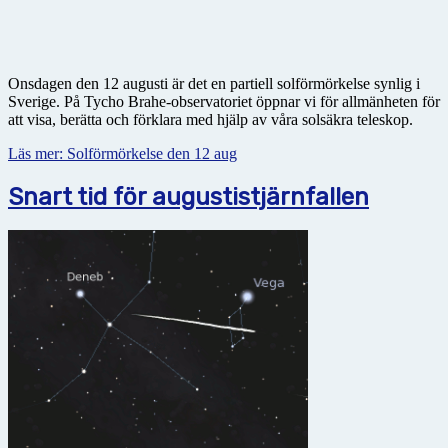
Onsdagen den 12 augusti är det en partiell solförmörkelse synlig i
Sverige. På Tycho Brahe-observatoriet öppnar vi för allmänheten för
att visa, berätta och förklara med hjälp av våra solsäkra teleskop.
Läs mer: Solförmörkelse den 12 aug
Snart tid för augustistjärnfallen