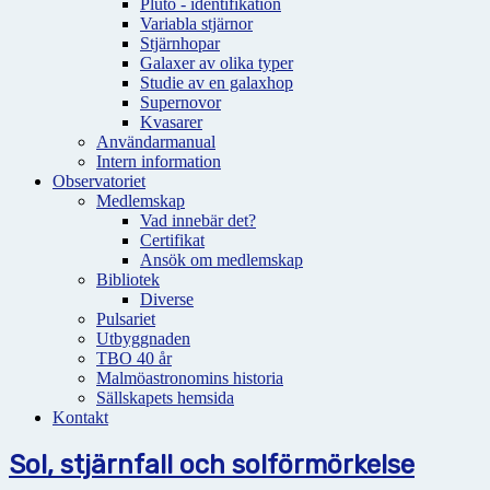
Pluto - identifikation
Variabla stjärnor
Stjärnhopar
Galaxer av olika typer
Studie av en galaxhop
Supernovor
Kvasarer
Användarmanual
Intern information
Observatoriet
Medlemskap
Vad innebär det?
Certifikat
Ansök om medlemskap
Bibliotek
Diverse
Pulsariet
Utbyggnaden
TBO 40 år
Malmöastronomins historia
Sällskapets hemsida
Kontakt
Sol, stjärnfall och solförmörkelse