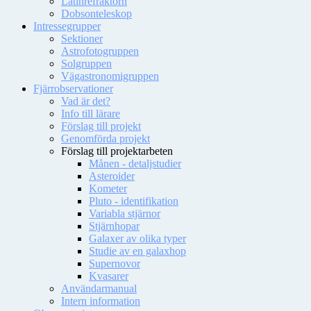
Latinrefraktorn
Dobsonteleskop
Intressegrupper
Sektioner
Astrofotogruppen
Solgruppen
Vägastronomigruppen
Fjärrobservationer
Vad är det?
Info till lärare
Förslag till projekt
Genomförda projekt
Förslag till projektarbeten
Månen - detaljstudier
Asteroider
Kometer
Pluto - identifikation
Variabla stjärnor
Stjärnhopar
Galaxer av olika typer
Studie av en galaxhop
Supernovor
Kvasarer
Användarmanual
Intern information