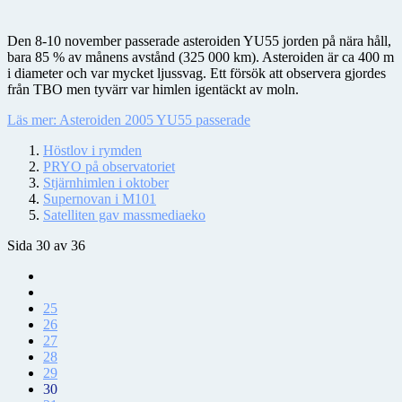
Den 8-10 november passerade asteroiden YU55 jorden på nära håll,
bara 85 % av månens avstånd (325 000 km). Asteroiden är ca 400 m
i diameter och var mycket ljussvag. Ett försök att observera gjordes
från TBO men tyvärr var himlen igentäckt av moln.
Läs mer: Asteroiden 2005 YU55 passerade
Höstlov i rymden
PRYO på observatoriet
Stjärnhimlen i oktober
Supernovan i M101
Satelliten gav massmediaeko
Sida 30 av 36
25
26
27
28
29
30