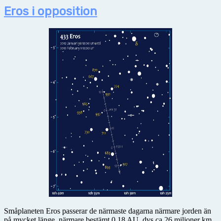
Eros i opposition
Småplaneten Eros passerar de närmaste dagarna närmare jorden än
på mycket länge, närmare bestämt 0.18 AU, dvs ca 26 miljoner km.