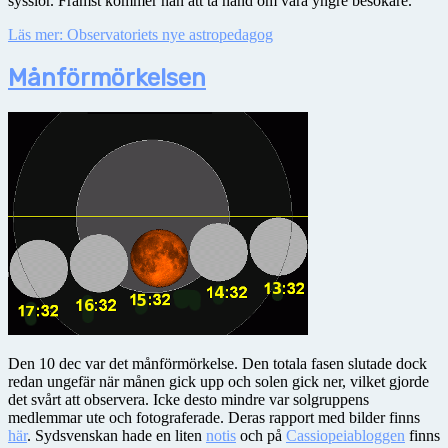
sysslor. Främst kommer han att ta hand om våra yngre besökare.
Läs mer: Observatoriets nye astropedagog
Månförmörkelsen
Den 10 dec var det månförmörkelse. Den totala fasen slutade dock
redan ungefär när månen gick upp och solen gick ner, vilket gjorde
det svårt att observera. Icke desto mindre var solgruppens
medlemmar ute och fotograferade. Deras rapport med bilder finns
här
. Sydsvenskan hade en liten
notis
och på
Cassiopeiabloggen
finns