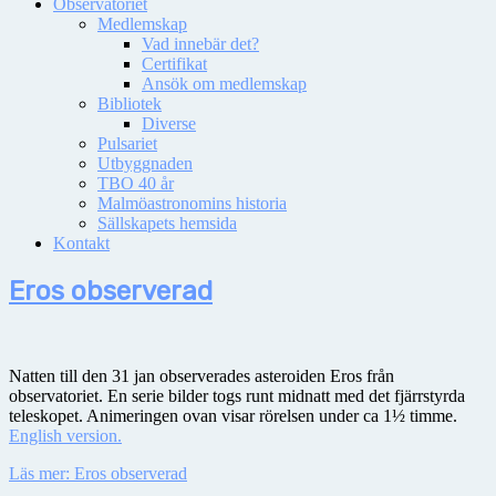
Observatoriet
Medlemskap
Vad innebär det?
Certifikat
Ansök om medlemskap
Bibliotek
Diverse
Pulsariet
Utbyggnaden
TBO 40 år
Malmöastronomins historia
Sällskapets hemsida
Kontakt
Eros observerad
Natten till den 31 jan observerades asteroiden Eros från
observatoriet. En serie bilder togs runt midnatt med det fjärrstyrda
teleskopet. Animeringen ovan visar rörelsen under ca 1½ timme.
English version.
Läs mer: Eros observerad