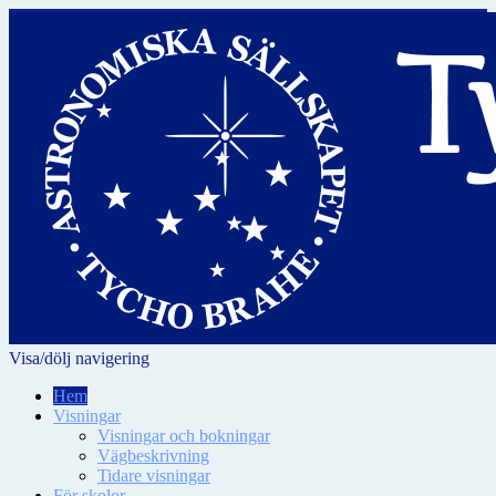
Visa/dölj navigering
Hem
Visningar
Visningar och bokningar
Vägbeskrivning
Tidare visningar
För skolor