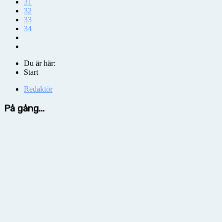
31
32
33
34
Du är här:
Start
Redaktör
På gång...