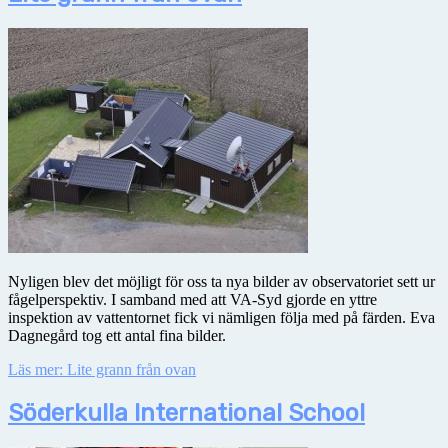
Nyligen blev det möjligt för oss ta nya bilder av observatoriet sett ur
fågelperspektiv. I samband med att VA-Syd gjorde en yttre
inspektion av vattentornet fick vi nämligen följa med på färden. Eva
Dagnegård tog ett antal fina bilder.
Läs mer: Lite grann från ovan
Söderkulla International School