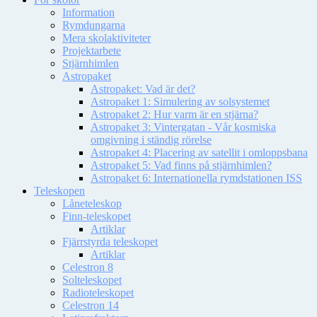
Information
Rymdungarna
Mera skolaktiviteter
Projektarbete
Stjärnhimlen
Astropaket
Astropaket: Vad är det?
Astropaket 1: Simulering av solsystemet
Astropaket 2: Hur varm är en stjärna?
Astropaket 3: Vintergatan - Vår kosmiska
omgivning i ständig rörelse
Astropaket 4: Placering av satellit i omloppsbana
Astropaket 5: Vad finns på stjärnhimlen?
Astropaket 6: Internationella rymdstationen ISS
Teleskopen
Låneteleskop
Finn-teleskopet
Artiklar
Fjärrstyrda teleskopet
Artiklar
Celestron 8
Solteleskopet
Radioteleskopet
Celestron 14