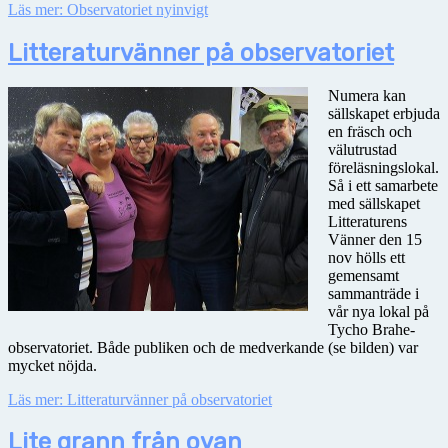
Läs mer: Observatoriet nyinvigt
Litteraturvänner på observatoriet
Numera kan
sällskapet erbjuda
en fräsch och
välutrustad
föreläsningslokal.
Så i ett samarbete
med sällskapet
Litteraturens
Vänner den 15
nov hölls ett
gemensamt
sammanträde i
vår nya lokal på
Tycho Brahe-
observatoriet. Både publiken och de medverkande (se bilden) var
mycket nöjda.
Läs mer: Litteraturvänner på observatoriet
Lite grann från ovan