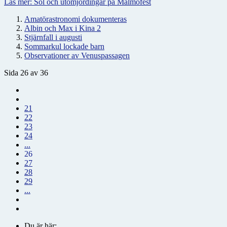
Läs mer: Sol och utomjordingar på Malmöfest
Amatörastronomi dokumenteras
Albin och Max i Kina 2
Stjärnfall i augusti
Sommarkul lockade barn
Observationer av Venuspassagen
Sida 26 av 36
21
22
23
24
...
26
27
28
29
...
Du är här: