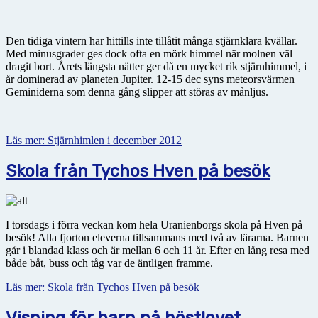
Den tidiga vintern har hittills inte tillåtit många stjärnklara kvällar.
Med minusgrader ges dock ofta en mörk himmel när molnen väl
dragit bort. Årets längsta nätter ger då en mycket rik stjärnhimmel, i
år dominerad av planeten Jupiter. 12-15 dec syns meteorsvärmen
Geminiderna som denna gång slipper att störas av månljus.
Läs mer: Stjärnhimlen i december 2012
Skola från Tychos Hven på besök
I torsdags i förra veckan kom hela Uranienborgs skola på Hven på
besök! Alla fjorton eleverna tillsammans med två av lärarna. Barnen
går i blandad klass och är mellan 6 och 11 år. Efter en lång resa med
både båt, buss och tåg var de äntligen framme.
Läs mer: Skola från Tychos Hven på besök