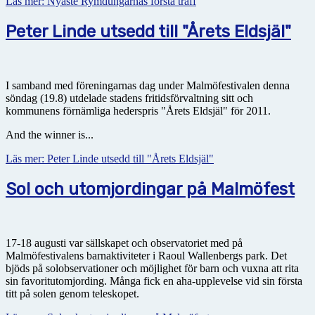
Läs mer: Nyaste Rymdungarnas första träff
Peter Linde utsedd till "Årets Eldsjäl"
I samband med föreningarnas dag under Malmöfestivalen denna
söndag (19.8) utdelade stadens fritidsförvaltning sitt och
kommunens förnämliga hederspris "Årets Eldsjäl" för 2011.
And the winner is...
Läs mer: Peter Linde utsedd till "Årets Eldsjäl"
Sol och utomjordingar på Malmöfest
17-18 augusti var sällskapet och observatoriet med på
Malmöfestivalens barnaktiviteter i Raoul Wallenbergs park. Det
bjöds på solobservationer och möjlighet för barn och vuxna att rita
sin favoritutomjording. Många fick en aha-upplevelse vid sin första
titt på solen genom teleskopet.