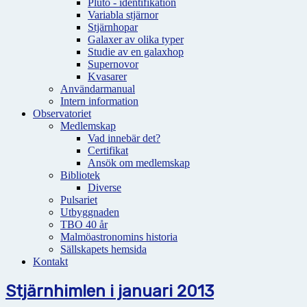
Pluto - identifikation
Variabla stjärnor
Stjärnhopar
Galaxer av olika typer
Studie av en galaxhop
Supernovor
Kvasarer
Användarmanual
Intern information
Observatoriet
Medlemskap
Vad innebär det?
Certifikat
Ansök om medlemskap
Bibliotek
Diverse
Pulsariet
Utbyggnaden
TBO 40 år
Malmöastronomins historia
Sällskapets hemsida
Kontakt
Stjärnhimlen i januari 2013