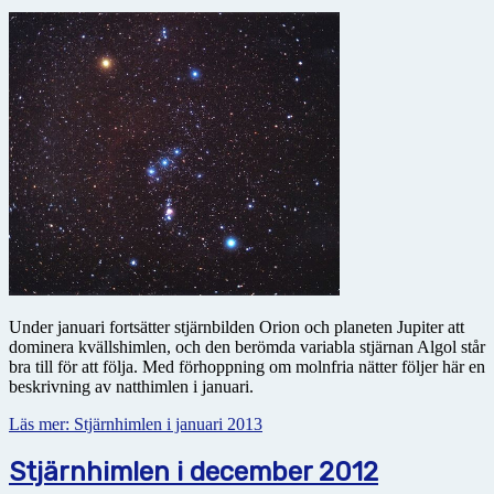
Under januari fortsätter stjärnbilden Orion och planeten Jupiter att
dominera kvällshimlen, och den berömda variabla stjärnan Algol står
bra till för att följa. Med förhoppning om molnfria nätter följer här en
beskrivning av natthimlen i januari.
Läs mer: Stjärnhimlen i januari 2013
Stjärnhimlen i december 2012