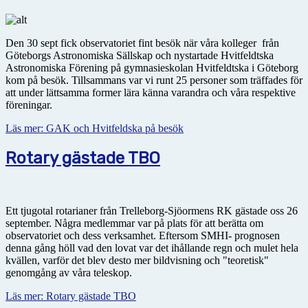
Den 30 sept fick observatoriet fint besök när våra kolleger från
Göteborgs Astronomiska Sällskap och nystartade Hvitfeldtska
Astronomiska Förening på gymnasieskolan Hvitfeldtska i Göteborg
kom på besök. Tillsammans var vi runt 25 personer som träffades för
att under lättsamma former lära känna varandra och våra respektive
föreningar.
Läs mer: GAK och Hvitfeldska på besök
Rotary gästade TBO
Ett tjugotal rotarianer från Trelleborg-Sjöormens RK gästade oss 26
september. Några medlemmar var på plats för att berätta om
observatoriet och dess verksamhet. Eftersom SMHI- prognosen
denna gång höll vad den lovat var det ihållande regn och mulet hela
kvällen, varför det blev desto mer bildvisning och "teoretisk"
genomgång av våra teleskop.
Läs mer: Rotary gästade TBO