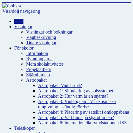
Visa/dölj navigering
Hem
Visningar
Visningar och bokningar
Vägbeskrivning
Tidare visningar
För skolor
Information
Rymdungarna
Mera skolaktiviteter
Projektarbete
Stjärnhimlen
Astropaket
Astropaket: Vad är det?
Astropaket 1: Simulering av solsystemet
Astropaket 2: Hur varm är en stjärna?
Astropaket 3: Vintergatan - Vår kosmiska
omgivning i ständig rörelse
Astropaket 4: Placering av satellit i omloppsbana
Astropaket 5: Vad finns på stjärnhimlen?
Astropaket 6: Internationella rymdstationen ISS
Teleskopen