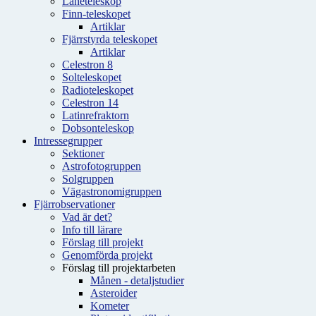
Låneteleskop
Finn-teleskopet
Artiklar
Fjärrstyrda teleskopet
Artiklar
Celestron 8
Solteleskopet
Radioteleskopet
Celestron 14
Latinrefraktorn
Dobsonteleskop
Intressegrupper
Sektioner
Astrofotogruppen
Solgruppen
Vägastronomigruppen
Fjärrobservationer
Vad är det?
Info till lärare
Förslag till projekt
Genomförda projekt
Förslag till projektarbeten
Månen - detaljstudier
Asteroider
Kometer