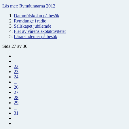
Läs mer: Rymdungarna 2012
Dammfriskolan på besök
Rymdunge i radio
Sällskapet jubilerade
Fler av vårens skolaktiviteter
Lärarstudenter på besök
Sida 27 av 36
22
23
24
...
26
27
28
29
...
31