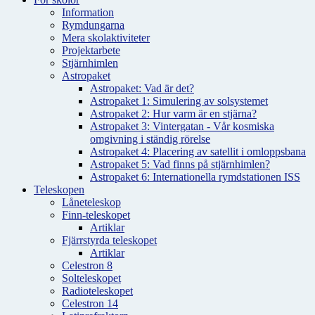
Information
Rymdungarna
Mera skolaktiviteter
Projektarbete
Stjärnhimlen
Astropaket
Astropaket: Vad är det?
Astropaket 1: Simulering av solsystemet
Astropaket 2: Hur varm är en stjärna?
Astropaket 3: Vintergatan - Vår kosmiska
omgivning i ständig rörelse
Astropaket 4: Placering av satellit i omloppsbana
Astropaket 5: Vad finns på stjärnhimlen?
Astropaket 6: Internationella rymdstationen ISS
Teleskopen
Låneteleskop
Finn-teleskopet
Artiklar
Fjärrstyrda teleskopet
Artiklar
Celestron 8
Solteleskopet
Radioteleskopet
Celestron 14