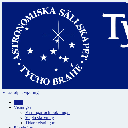
Visa/dölj navigering
Hem
Visningar
Visningar och bokningar
Vägbeskrivning
Tidare visningar
För skolor