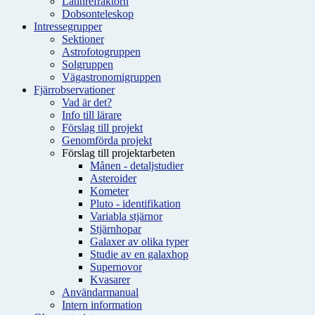
Latinrefraktorn
Dobsonteleskop
Intressegrupper
Sektioner
Astrofotogruppen
Solgruppen
Vägastronomigruppen
Fjärrobservationer
Vad är det?
Info till lärare
Förslag till projekt
Genomförda projekt
Förslag till projektarbeten
Månen - detaljstudier
Asteroider
Kometer
Pluto - identifikation
Variabla stjärnor
Stjärnhopar
Galaxer av olika typer
Studie av en galaxhop
Supernovor
Kvasarer
Användarmanual
Intern information