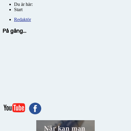
Du är här:
Start
Redaktör
På gång...