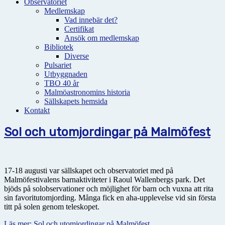
Observatoriet
Medlemskap
Vad innebär det?
Certifikat
Ansök om medlemskap
Bibliotek
Diverse
Pulsariet
Utbyggnaden
TBO 40 år
Malmöastronomins historia
Sällskapets hemsida
Kontakt
Sol och utomjordingar på Malmöfest
17-18 augusti var sällskapet och observatoriet med på
Malmöfestivalens barnaktiviteter i Raoul Wallenbergs park. Det
bjöds på solobservationer och möjlighet för barn och vuxna att rita
sin favoritutomjording. Många fick en aha-upplevelse vid sin första
titt på solen genom teleskopet.
Läs mer: Sol och utomjordingar på Malmöfest