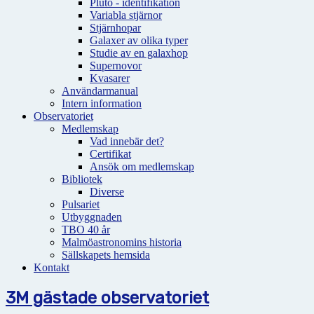
Pluto - identifikation
Variabla stjärnor
Stjärnhopar
Galaxer av olika typer
Studie av en galaxhop
Supernovor
Kvasarer
Användarmanual
Intern information
Observatoriet
Medlemskap
Vad innebär det?
Certifikat
Ansök om medlemskap
Bibliotek
Diverse
Pulsariet
Utbyggnaden
TBO 40 år
Malmöastronomins historia
Sällskapets hemsida
Kontakt
3M gästade observatoriet