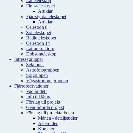
Låneteleskop
Finn-teleskopet
Artiklar
Fjärrstyrda teleskopet
Artiklar
Celestron 8
Solteleskopet
Radioteleskopet
Celestron 14
Latinrefraktorn
Dobsonteleskop
Intressegrupper
Sektioner
Astrofotogruppen
Solgruppen
Vägastronomigruppen
Fjärrobservationer
Vad är det?
Info till lärare
Förslag till projekt
Genomförda projekt
Förslag till projektarbeten
Månen - detaljstudier
Asteroider
Kometer