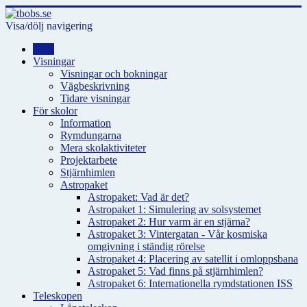
Visa/dölj navigering
Hem
Visningar
Visningar och bokningar
Vägbeskrivning
Tidare visningar
För skolor
Information
Rymdungarna
Mera skolaktiviteter
Projektarbete
Stjärnhimlen
Astropaket
Astropaket: Vad är det?
Astropaket 1: Simulering av solsystemet
Astropaket 2: Hur varm är en stjärna?
Astropaket 3: Vintergatan - Vår kosmiska
omgivning i ständig rörelse
Astropaket 4: Placering av satellit i omloppsbana
Astropaket 5: Vad finns på stjärnhimlen?
Astropaket 6: Internationella rymdstationen ISS
Teleskopen