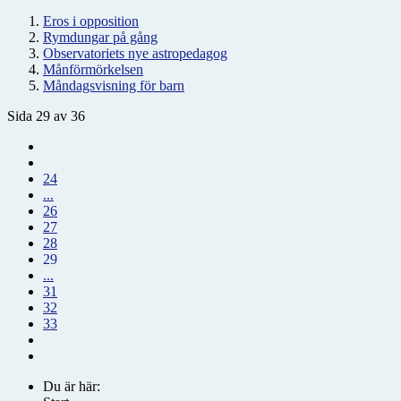
Eros i opposition
Rymdungar på gång
Observatoriets nye astropedagog
Månförmörkelsen
Måndagsvisning för barn
Sida 29 av 36
24
...
26
27
28
29
...
31
32
33
Du är här: