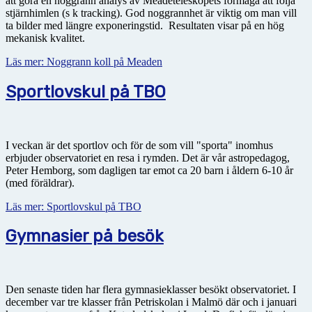
att göra en noggrann analys av Meadeteleskopets förmåga att följa
stjärnhimlen (s k tracking). God noggrannhet är viktig om man vill
ta bilder med längre exponeringstid. Resultaten visar på en hög
mekanisk kvalitet.
Läs mer: Noggrann koll på Meaden
Sportlovskul på TBO
I veckan är det sportlov och för de som vill "sporta" inomhus
erbjuder observatoriet en resa i rymden. Det är vår astropedagog,
Peter Hemborg, som dagligen tar emot ca 20 barn i åldern 6-10 år
(med föräldrar).
Läs mer: Sportlovskul på TBO
Gymnasier på besök
Den senaste tiden har flera gymnasieklasser besökt observatoriet. I
december var tre klasser från Petriskolan i Malmö där och i januari