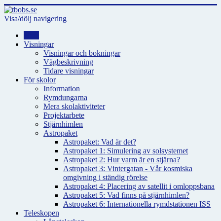
Visa/dölj navigering
Hem
Visningar
Visningar och bokningar
Vägbeskrivning
Tidare visningar
För skolor
Information
Rymdungarna
Mera skolaktiviteter
Projektarbete
Stjärnhimlen
Astropaket
Astropaket: Vad är det?
Astropaket 1: Simulering av solsystemet
Astropaket 2: Hur varm är en stjärna?
Astropaket 3: Vintergatan - Vår kosmiska
omgivning i ständig rörelse
Astropaket 4: Placering av satellit i omloppsbana
Astropaket 5: Vad finns på stjärnhimlen?
Astropaket 6: Internationella rymdstationen ISS
Teleskopen