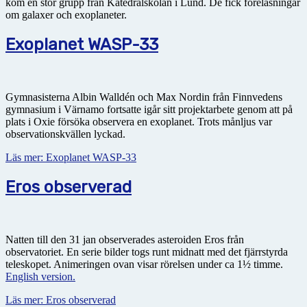
kom en stor grupp från Katedralskolan i Lund. De fick föreläsningar
om galaxer och exoplaneter.
Exoplanet WASP-33
Gymnasisterna Albin Walldén och Max Nordin från Finnvedens
gymnasium i Värnamo fortsatte igår sitt projektarbete genom att på
plats i Oxie försöka observera en exoplanet. Trots månljus var
observationskvällen lyckad.
Läs mer: Exoplanet WASP-33
Eros observerad
Natten till den 31 jan observerades asteroiden Eros från
observatoriet. En serie bilder togs runt midnatt med det fjärrstyrda
teleskopet. Animeringen ovan visar rörelsen under ca 1½ timme.
English version.
Läs mer: Eros observerad