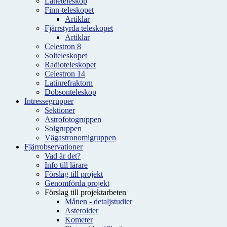
Låneteleskop
Finn-teleskopet
Artiklar
Fjärrstyrda teleskopet
Artiklar
Celestron 8
Solteleskopet
Radioteleskopet
Celestron 14
Latinrefraktorn
Dobsonteleskop
Intressegrupper
Sektioner
Astrofotogruppen
Solgruppen
Vägastronomigruppen
Fjärrobservationer
Vad är det?
Info till lärare
Förslag till projekt
Genomförda projekt
Förslag till projektarbeten
Månen - detaljstudier
Asteroider
Kometer