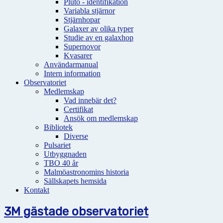
Pluto - identifikation
Variabla stjärnor
Stjärnhopar
Galaxer av olika typer
Studie av en galaxhop
Supernovor
Kvasarer
Användarmanual
Intern information
Observatoriet
Medlemskap
Vad innebär det?
Certifikat
Ansök om medlemskap
Bibliotek
Diverse
Pulsariet
Utbyggnaden
TBO 40 år
Malmöastronomins historia
Sällskapets hemsida
Kontakt
3M gästade observatoriet