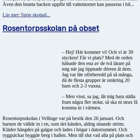
Även den branta backen uppför till vattentornet kan passeras i bil...
Läs mer: Snön skottad...
Rosentorpsskolan på obset
– Hej! Här kommer vi! Och vi är 39
stycken! Får vi plats? Med de orden
hälsade den ena av de två lärare på
mig när jag öppnade dörren åt dem.
Jag var lite oförberedd på så många,
då de flesta grupper är omkring 20
barn och 2-3 vuxna.
– Men visst, sa jag, låt mig bara ställa
fram några fler stolar, så ska ni strax få
komma in i värmen.
Rosentorpsskolan i Vellinge var på besök den 26 januari. Och
barnen de vällde in i en, som det kändes, aldrig sinande ström.
Kläder hängdes på galgar och lades i högar i datorrummet. Och
ryggsäckar byggde berg i hallen. Men till slut vad alla på plats och