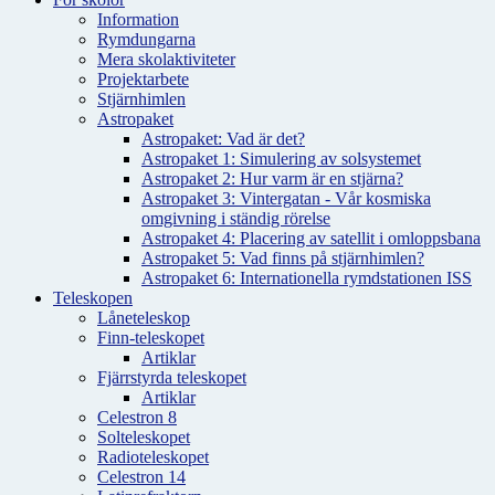
Information
Rymdungarna
Mera skolaktiviteter
Projektarbete
Stjärnhimlen
Astropaket
Astropaket: Vad är det?
Astropaket 1: Simulering av solsystemet
Astropaket 2: Hur varm är en stjärna?
Astropaket 3: Vintergatan - Vår kosmiska
omgivning i ständig rörelse
Astropaket 4: Placering av satellit i omloppsbana
Astropaket 5: Vad finns på stjärnhimlen?
Astropaket 6: Internationella rymdstationen ISS
Teleskopen
Låneteleskop
Finn-teleskopet
Artiklar
Fjärrstyrda teleskopet
Artiklar
Celestron 8
Solteleskopet
Radioteleskopet
Celestron 14