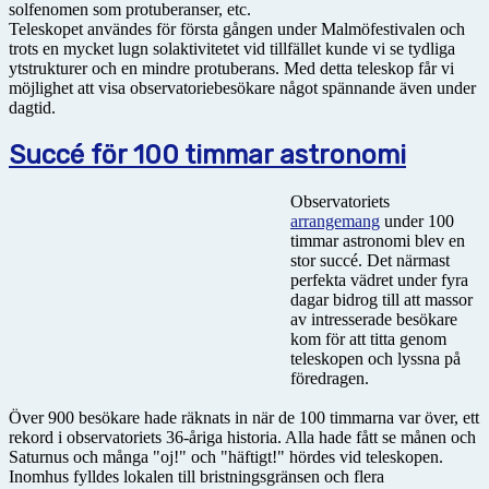
solfenomen som protuberanser, etc.
Teleskopet användes för första gången under Malmöfestivalen och
trots en mycket lugn solaktivitetet vid tillfället kunde vi se tydliga
ytstrukturer och en mindre protuberans. Med detta teleskop får vi
möjlighet att visa observatoriebesökare något spännande även under
dagtid.
Succé för 100 timmar astronomi
Observatoriets
arrangemang
under 100
timmar astronomi blev en
stor succé. Det närmast
perfekta vädret under fyra
dagar bidrog till att massor
av intresserade besökare
kom för att titta genom
teleskopen och lyssna på
föredragen.
Över 900 besökare hade räknats in när de 100 timmarna var över, ett
rekord i observatoriets 36-åriga historia. Alla hade fått se månen och
Saturnus och många "oj!" och "häftigt!" hördes vid teleskopen.
Inomhus fylldes lokalen till bristningsgränsen och flera