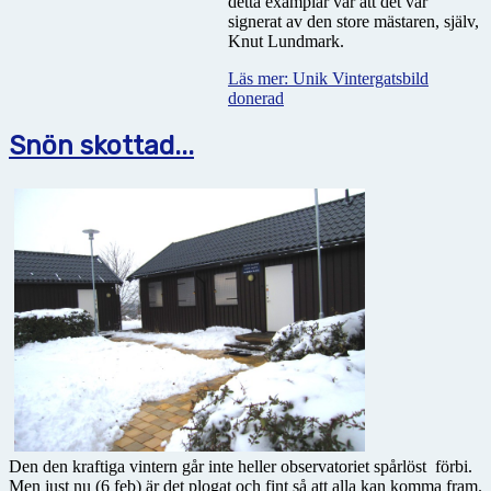
detta examplar var att det var
signerat av den store mästaren, själv,
Knut Lundmark.
Läs mer: Unik Vintergatsbild
donerad
Snön skottad...
Den den kraftiga vintern går inte heller observatoriet spårlöst
förbi.
Men just nu (6 feb) är det plogat och fint så att alla kan komma fram.