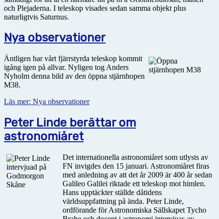
och Plejaderna. I teleskop visades sedan samma objekt plus
naturligtvis Saturnus.
Nya observationer
Äntligen har vårt fjärrstyrda teleskop kommit
igång igen på allvar. Nyligen tog Anders
Nyholm denna bild av den öppna stjärnhopen
M38.
Läs mer: Nya observationer
Peter Linde berättar om
astronomiåret
Det internationella astronomiåret som utlysts av
FN invigdes den 15 januari. Astronomiåret firas
med anledning av att det år 2009 är 400 år sedan
Galileo Galilei riktade ett teleskop mot himlen.
Hans upptäckter ställde dåtidens
världsuppfattning på ända. Peter Linde,
ordförande för Astronomiska Sällskapet Tycho
Brahe och docent i astronomi intervjuas av