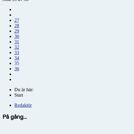
27
28
29
30
31
32
33
34
35
36
Du är här:
Start
Redaktör
På gång...