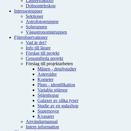
Latinrefraktorn
Dobsonteleskop
Intressegrupper
Sektioner
Astrofotogruppen
Solgruppen
Vägastronomigruppen
Fjärrobservationer
Vad är det?
Info till lärare
Förslag till projekt
Genomförda projekt
Förslag till projektarbeten
Månen - detaljstudier
Asteroider
Kometer
Pluto - identifikation
Variabla stjärnor
Stjärnhopar
Galaxer av olika typer
Studie av en galaxhop
Supernovor
Kvasarer
Användarmanual
Intern information