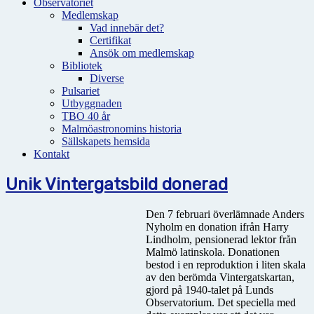
Observatoriet
Medlemskap
Vad innebär det?
Certifikat
Ansök om medlemskap
Bibliotek
Diverse
Pulsariet
Utbyggnaden
TBO 40 år
Malmöastronomins historia
Sällskapets hemsida
Kontakt
Unik Vintergatsbild donerad
Den 7 februari överlämnade Anders
Nyholm en donation ifrån Harry
Lindholm, pensionerad lektor från
Malmö latinskola. Donationen
bestod i en reproduktion i liten skala
av den berömda Vintergatskartan,
gjord på 1940-talet på Lunds
Observatorium. Det speciella med