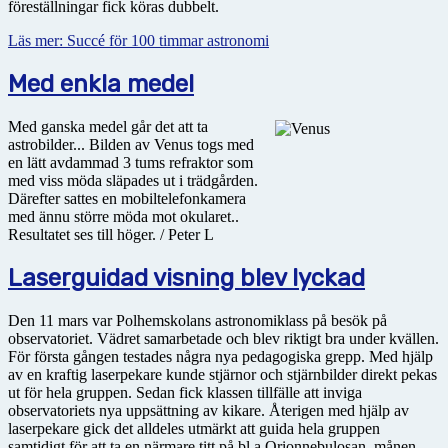
föreställningar fick köras dubbelt.
Läs mer: Succé för 100 timmar astronomi
Med enkla medel
Med ganska medel går det att ta
astrobilder... Bilden av Venus togs med
en lätt avdammad 3 tums refraktor som
med viss möda släpades ut i trädgården.
Därefter sattes en mobiltelefonkamera
med ännu större möda mot okularet..
Resultatet ses till höger. / Peter L
Laserguidad visning blev lyckad
Den 11 mars var Polhemskolans astronomiklass på besök på
observatoriet. Vädret samarbetade och blev riktigt bra under kvällen.
För första gången testades några nya pedagogiska grepp. Med hjälp
av en kraftig laserpekare kunde stjärnor och stjärnbilder direkt pekas
ut för hela gruppen. Sedan fick klassen tillfälle att inviga
observatoriets nya uppsättning av kikare. Återigen med hjälp av
laserpekare gick det alldeles utmärkt att guida hela gruppen
samtidigt för att ta en närmare titt på bl a Orionnebulosan, månen