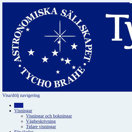
Visa/dölj navigering
Hem
Visningar
Visningar och bokningar
Vägbeskrivning
Tidare visningar
För skolor