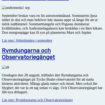
September brukar vara en fin astronomimånad. Sommarens ljusa
nätter är slut och man behöver inte stanna uppe så länge för att se
mörk natthimmel. Sommartriangeln och Pegasus dominerar
kvällshimlen, och Andromedagalaxen kan beskådas i en liten kikare.
Den morgonpigge kan få syn på planeterna Mars och Jupiter.
Läs mer: Stjärnhimlen i september
Rymdungarna och
Observatoriegänget
Onsdagen den 28 augusti, träffades åter Rymdungarna och
Observatoriegänget på Tycho Brahe-observatoriet för att starta
höstens aktiviteter. Många glada miner och skratt. Men också lite
blyghet; det var ju ett tag sedan vi sågs. Och Observatoriegänget har
fått nya deltagare.
Läs mer: Rymdungarna och Observatoriegänget