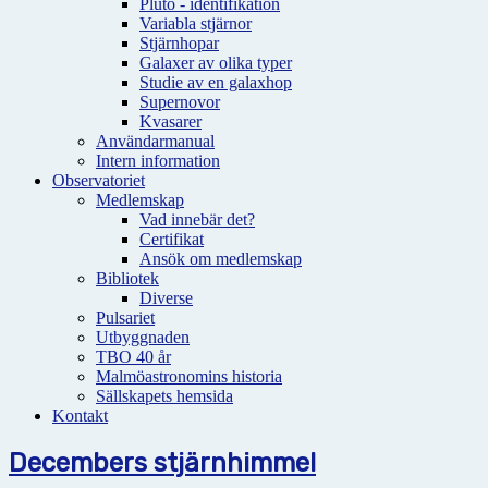
Pluto - identifikation
Variabla stjärnor
Stjärnhopar
Galaxer av olika typer
Studie av en galaxhop
Supernovor
Kvasarer
Användarmanual
Intern information
Observatoriet
Medlemskap
Vad innebär det?
Certifikat
Ansök om medlemskap
Bibliotek
Diverse
Pulsariet
Utbyggnaden
TBO 40 år
Malmöastronomins historia
Sällskapets hemsida
Kontakt
Decembers stjärnhimmel