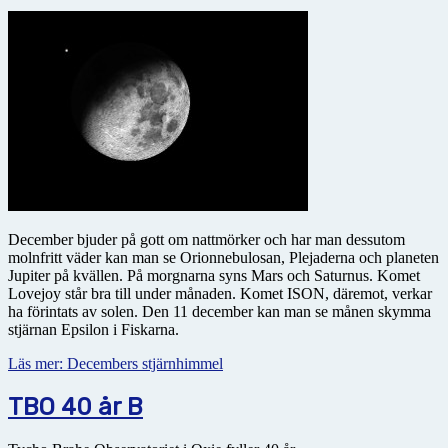
December bjuder på gott om nattmörker och har man dessutom
molnfritt väder kan man se Orionnebulosan, Plejaderna och planeten
Jupiter på kvällen. På morgnarna syns Mars och Saturnus. Komet
Lovejoy står bra till under månaden. Komet ISON, däremot, verkar
ha förintats av solen. Den 11 december kan man se månen skymma
stjärnan Epsilon i Fiskarna.
Läs mer: Decembers stjärnhimmel
TBO 40 år B