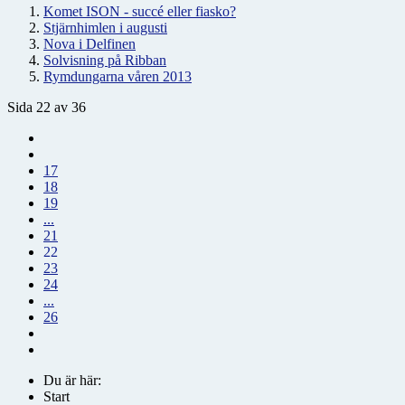
Komet ISON - succé eller fiasko?
Stjärnhimlen i augusti
Nova i Delfinen
Solvisning på Ribban
Rymdungarna våren 2013
Sida 22 av 36
17
18
19
...
21
22
23
24
...
26
Du är här:
Start