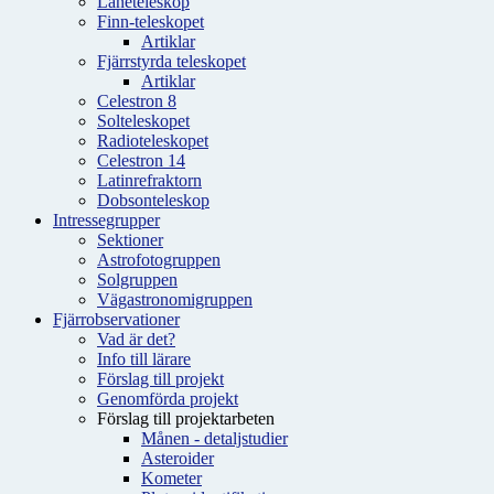
Låneteleskop
Finn-teleskopet
Artiklar
Fjärrstyrda teleskopet
Artiklar
Celestron 8
Solteleskopet
Radioteleskopet
Celestron 14
Latinrefraktorn
Dobsonteleskop
Intressegrupper
Sektioner
Astrofotogruppen
Solgruppen
Vägastronomigruppen
Fjärrobservationer
Vad är det?
Info till lärare
Förslag till projekt
Genomförda projekt
Förslag till projektarbeten
Månen - detaljstudier
Asteroider
Kometer