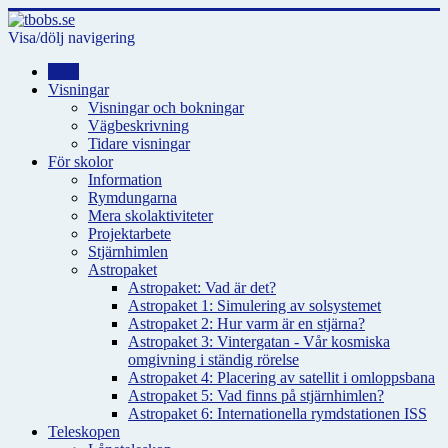
Visa/dölj navigering
Hem
Visningar
Visningar och bokningar
Vägbeskrivning
Tidare visningar
För skolor
Information
Rymdungarna
Mera skolaktiviteter
Projektarbete
Stjärnhimlen
Astropaket
Astropaket: Vad är det?
Astropaket 1: Simulering av solsystemet
Astropaket 2: Hur varm är en stjärna?
Astropaket 3: Vintergatan - Vår kosmiska
omgivning i ständig rörelse
Astropaket 4: Placering av satellit i omloppsbana
Astropaket 5: Vad finns på stjärnhimlen?
Astropaket 6: Internationella rymdstationen ISS
Teleskopen