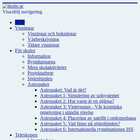
Visa/dölj navigering
Hem
Visningar
Visningar och bokningar
Vägbeskrivning
Tidare visningar
För skolor
Information
Rymdungarna
Mera skolaktiviteter
Projektarbete
Stjärnhimlen
Astropaket
Astropaket: Vad är det?
Astropaket 1: Simulering av solsystemet
Astropaket 2: Hur varm är en stjärna?
Astropaket 3: Vintergatan - Vår kosmiska
omgivning i ständig rörelse
Astropaket 4: Placering av satellit i omloppsbana
Astropaket 5: Vad finns på stjärnhimlen?
Astropaket 6: Internationella rymdstationen ISS
Teleskopen