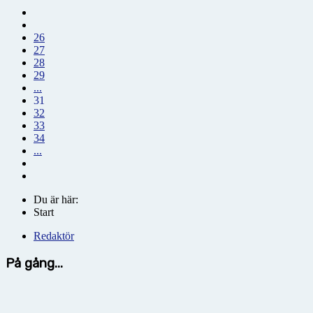
26
27
28
29
...
31
32
33
34
...
Du är här:
Start
Redaktör
På gång...