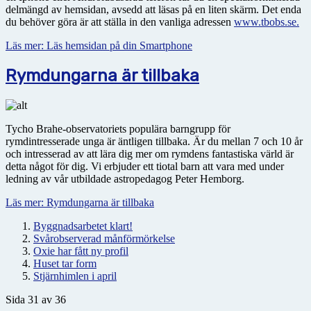
delmängd av hemsidan, avsedd att läsas på en liten skärm. Det enda
du behöver göra är att ställa in den vanliga adressen
www.tbobs.se.
Läs mer: Läs hemsidan på din Smartphone
Rymdungarna är tillbaka
Tycho Brahe-observatoriets populära barngrupp för
rymdintresserade unga är äntligen tillbaka. Är du mellan 7 och 10 år
och intresserad av att lära dig mer om rymdens fantastiska värld är
detta något för dig. Vi erbjuder ett tiotal barn att vara med under
ledning av vår utbildade astropedagog Peter Hemborg.
Läs mer: Rymdungarna är tillbaka
Byggnadsarbetet klart!
Svårobserverad månförmörkelse
Oxie har fått ny profil
Huset tar form
Stjärnhimlen i april
Sida 31 av 36