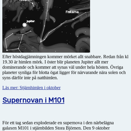
Efter höstdagjämningen kommer mörket allt snabbare. Redan från kl
19.30 är himlen mörk. I öster blir planeten Jupiter allt mer
dominerande och kommer att synas väl under hela hösten. Övriga
planeter synliga för blotta ögat ligger för närvarande nära solen och
syns därför inte på natthimlen.
Läs mer: Stjärnhimlen i oktober
Supernovan i M101
För ett tag sedan exploderade en supernova i den närbelägna
galaxen M101 i stjärnbilden Stora Björnen. Den 9 oktober