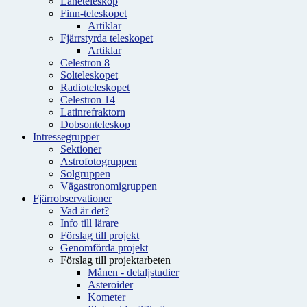
Låneteleskop
Finn-teleskopet
Artiklar
Fjärrstyrda teleskopet
Artiklar
Celestron 8
Solteleskopet
Radioteleskopet
Celestron 14
Latinrefraktorn
Dobsonteleskop
Intressegrupper
Sektioner
Astrofotogruppen
Solgruppen
Vägastronomigruppen
Fjärrobservationer
Vad är det?
Info till lärare
Förslag till projekt
Genomförda projekt
Förslag till projektarbeten
Månen - detaljstudier
Asteroider
Kometer