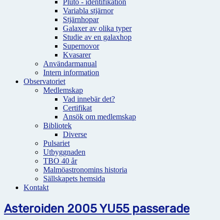
Pluto - identifikation
Variabla stjärnor
Stjärnhopar
Galaxer av olika typer
Studie av en galaxhop
Supernovor
Kvasarer
Användarmanual
Intern information
Observatoriet
Medlemskap
Vad innebär det?
Certifikat
Ansök om medlemskap
Bibliotek
Diverse
Pulsariet
Utbyggnaden
TBO 40 år
Malmöastronomins historia
Sällskapets hemsida
Kontakt
Asteroiden 2005 YU55 passerade