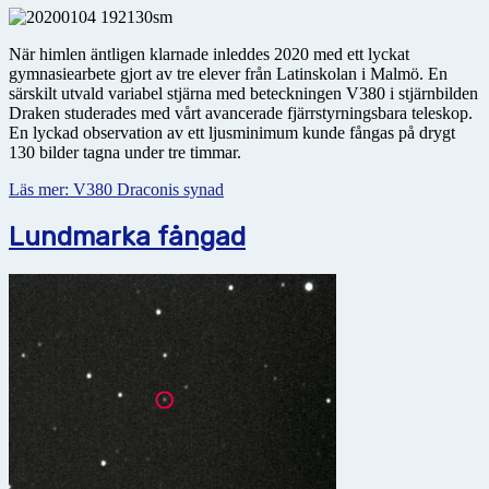
När himlen äntligen klarnade inleddes 2020 med ett lyckat
gymnasiearbete gjort av tre elever från Latin­skolan i Malmö. En
särskilt utvald variabel stjärna med beteckningen V380 i stjärnbilden
Draken studerades med vårt avancerade fjärrstyrningsbara teleskop.
En lyckad observation av ett ljusminimum kunde fångas på drygt
130 bilder tagna under tre timmar.
Läs mer: V380 Draconis synad
Lundmarka fångad