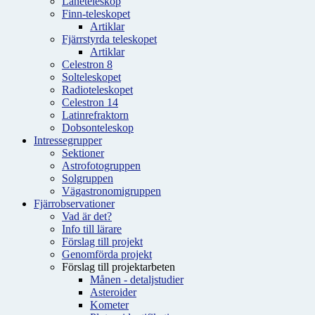
Låneteleskop
Finn-teleskopet
Artiklar
Fjärrstyrda teleskopet
Artiklar
Celestron 8
Solteleskopet
Radioteleskopet
Celestron 14
Latinrefraktorn
Dobsonteleskop
Intressegrupper
Sektioner
Astrofotogruppen
Solgruppen
Vägastronomigruppen
Fjärrobservationer
Vad är det?
Info till lärare
Förslag till projekt
Genomförda projekt
Förslag till projektarbeten
Månen - detaljstudier
Asteroider
Kometer