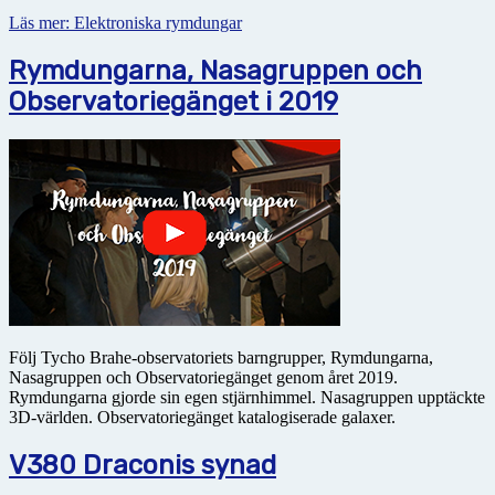
Läs mer: Elektroniska rymdungar
Rymdungarna, Nasagruppen och
Observatoriegänget i 2019
Följ Tycho Brahe-observatoriets barngrupper, Rymdungarna,
Nasagruppen och Observatoriegänget genom året 2019.
Rymdungarna gjorde sin egen stjärnhimmel. Nasagruppen upptäckte
3D-världen. Observatoriegänget katalogiserade galaxer.
V380 Draconis synad