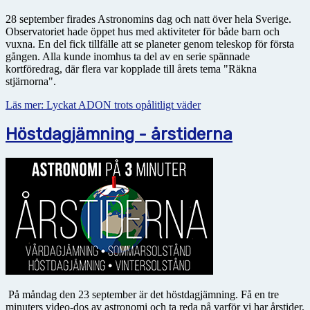
28 september firades Astronomins dag och natt över hela Sverige.
Observatoriet hade öppet hus med aktiviteter för både barn och
vuxna. En del fick tillfälle att se planeter genom teleskop för första
gången. Alla kunde inomhus ta del av en serie spännade
kortföredrag, där flera var kopplade till årets tema "Räkna
stjärnorna".
Läs mer: Lyckat ADON trots opålitligt väder
Höstdagjämning - årstiderna
På måndag den 23 september är det höstdagjämning. Få en tre
minuters video-dos av astronomi och ta reda på varför vi har årstider,