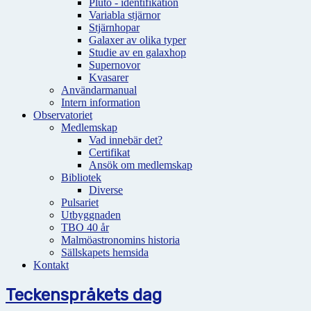
Pluto - identifikation
Variabla stjärnor
Stjärnhopar
Galaxer av olika typer
Studie av en galaxhop
Supernovor
Kvasarer
Användarmanual
Intern information
Observatoriet
Medlemskap
Vad innebär det?
Certifikat
Ansök om medlemskap
Bibliotek
Diverse
Pulsariet
Utbyggnaden
TBO 40 år
Malmöastronomins historia
Sällskapets hemsida
Kontakt
Teckenspråkets dag