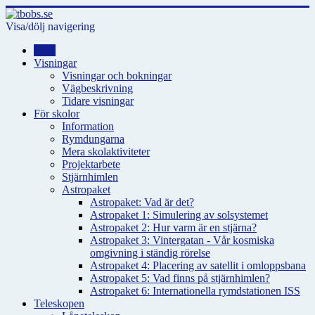
Visa/dölj navigering
Hem
Visningar
Visningar och bokningar
Vägbeskrivning
Tidare visningar
För skolor
Information
Rymdungarna
Mera skolaktiviteter
Projektarbete
Stjärnhimlen
Astropaket
Astropaket: Vad är det?
Astropaket 1: Simulering av solsystemet
Astropaket 2: Hur varm är en stjärna?
Astropaket 3: Vintergatan - Vår kosmiska
omgivning i ständig rörelse
Astropaket 4: Placering av satellit i omloppsbana
Astropaket 5: Vad finns på stjärnhimlen?
Astropaket 6: Internationella rymdstationen ISS
Teleskopen