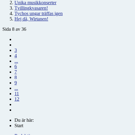
Unika musikkonserter
Tvillingkvasaren!
Tychos ungar träffas igen
Hej då, Wirtanen!
Sida 8 av 36
3
4
...
6
7
8
9
...
11
12
Du är här:
Start