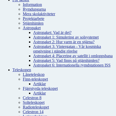
Information
Rymdungarna
Mera skolaktiviteter
Projektarbete
Stjärnhimlen
Astropaket
Astropaket: Vad är det?
Astropaket 1: Simulering av solsystemet
Astropaket 2: Hur varm är en stjärna?
Astropaket 3: Vintergatan - Vår kosmiska
omgivning i ständig rörelse
Astropaket 4: Placering av satellit i omloppsbana
Astropaket 5: Vad finns på stjärnhimlen?
Astropaket 6: Internationella rymdstationen ISS
Teleskopen
Låneteleskop
Finn-teleskopet
Artiklar
Fjärrstyrda teleskopet
Artiklar
Celestron 8
Solteleskopet
Radioteleskopet
Celestron 14