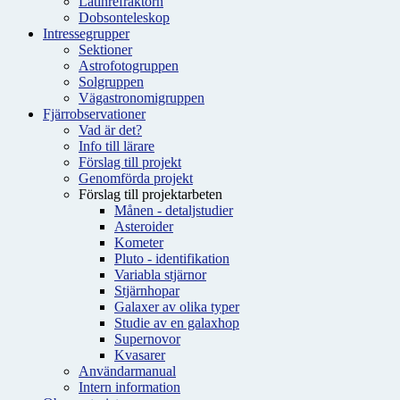
Latinrefraktorn
Dobsonteleskop
Intressegrupper
Sektioner
Astrofotogruppen
Solgruppen
Vägastronomigruppen
Fjärrobservationer
Vad är det?
Info till lärare
Förslag till projekt
Genomförda projekt
Förslag till projektarbeten
Månen - detaljstudier
Asteroider
Kometer
Pluto - identifikation
Variabla stjärnor
Stjärnhopar
Galaxer av olika typer
Studie av en galaxhop
Supernovor
Kvasarer
Användarmanual
Intern information