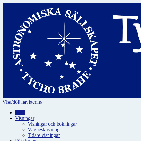
Visa/dölj navigering
Hem
Visningar
Visningar och bokningar
Vägbeskrivning
Tidare visningar
För skolor