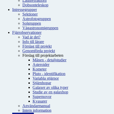
Latinrefraktorn
Dobsonteleskop
Intressegrupper
Sektioner
Astrofotogruppen
Solgruppen
Vägastronomigruppen
Fjärrobservationer
Vad är det?
Info till lärare
Förslag till projekt
Genomförda projekt
Förslag till projektarbeten
Månen - detaljstudier
Asteroider
Kometer
Pluto - identifikation
Variabla stjärnor
Stjärnhopar
Galaxer av olika typer
Studie av en galaxhop
Supernovor
Kvasarer
Användarmanual
Intern information