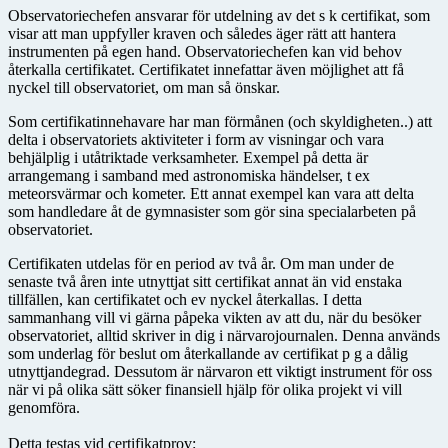
Observatoriechefen ansvarar för utdelning av det s k certifikat, som
visar att man uppfyller kraven och således äger rätt att hantera
instrumenten på egen hand. Observatoriechefen kan vid behov
återkalla certifikatet. Certifikatet innefattar även möjlighet att få
nyckel till observatoriet, om man så önskar.
Som certifikatinnehavare har man förmånen (och skyldigheten..) att
delta i observatoriets aktiviteter i form av visningar och vara
behjälplig i utåtriktade verksamheter. Exempel på detta är
arrangemang i samband med astronomiska händelser, t ex
meteorsvärmar och kometer. Ett annat exempel kan vara att delta
som handledare åt de gymnasister som gör sina specialarbeten på
observatoriet.
Certifikaten utdelas för en period av två år. Om man under de
senaste två åren inte utnyttjat sitt certifikat annat än vid enstaka
tillfällen, kan certifikatet och ev nyckel återkallas. I detta
sammanhang vill vi gärna påpeka vikten av att du, när du besöker
observatoriet, alltid skriver in dig i närvarojournalen. Denna används
som underlag för beslut om återkallande av certifikat p g a dålig
utnyttjandegrad. Dessutom är närvaron ett viktigt instrument för oss
när vi på olika sätt söker finansiell hjälp för olika projekt vi vill
genomföra.
Detta testas vid certifikatprov: