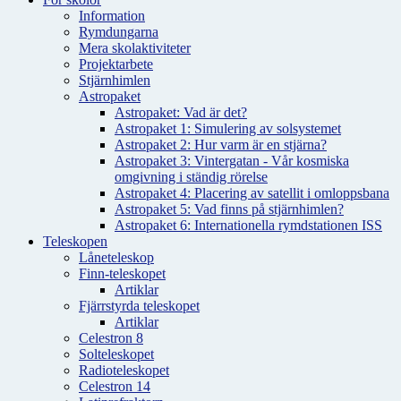
Information
Rymdungarna
Mera skolaktiviteter
Projektarbete
Stjärnhimlen
Astropaket
Astropaket: Vad är det?
Astropaket 1: Simulering av solsystemet
Astropaket 2: Hur varm är en stjärna?
Astropaket 3: Vintergatan - Vår kosmiska
omgivning i ständig rörelse
Astropaket 4: Placering av satellit i omloppsbana
Astropaket 5: Vad finns på stjärnhimlen?
Astropaket 6: Internationella rymdstationen ISS
Teleskopen
Låneteleskop
Finn-teleskopet
Artiklar
Fjärrstyrda teleskopet
Artiklar
Celestron 8
Solteleskopet
Radioteleskopet
Celestron 14