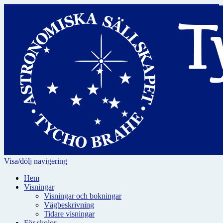
Visa/dölj navigering
Hem
Visningar
Visningar och bokningar
Vägbeskrivning
Tidare visningar
För skolor