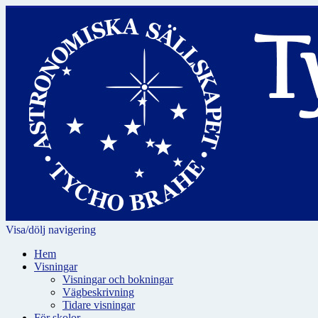
Visa/dölj navigering
Hem
Visningar
Visningar och bokningar
Vägbeskrivning
Tidare visningar
För skolor