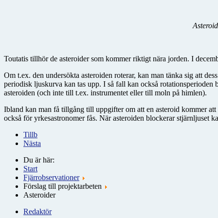
Asteroi
Toutatis tillhör de asteroider som kommer riktigt nära jorden. I dece
Om t.ex. den undersökta asteroiden roterar, kan man tänka sig att dess re
periodisk ljuskurva kan tas upp. I så fall kan också rotationsperioden 
asteroiden (och inte till t.ex. instrumentet eller till moln på himlen).
Ibland kan man få tillgång till uppgifter om att en asteroid kommer at
också för yrkesastronomer fås. När asteroiden blockerar stjärnljuset k
Tillb
Nästa
Du är här:
Start
Fjärrobservationer
Förslag till projektarbeten
Asteroider
Redaktör