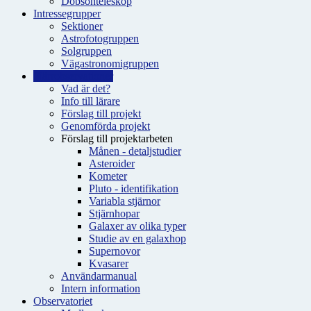
Dobsonteleskop
Intressegrupper
Sektioner
Astrofotogruppen
Solgruppen
Vägastronomigruppen
Fjärrobservationer
Vad är det?
Info till lärare
Förslag till projekt
Genomförda projekt
Förslag till projektarbeten
Månen - detaljstudier
Asteroider
Kometer
Pluto - identifikation
Variabla stjärnor
Stjärnhopar
Galaxer av olika typer
Studie av en galaxhop
Supernovor
Kvasarer
Användarmanual
Intern information
Observatoriet