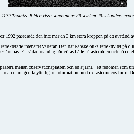
d 4179 Toutatis. Bilden visar summan av 30 stycken 20-sekunders expon
mber 1992 passerade den inte mer än 3 km stora kroppen på ett avstånd a
flekterade intensitet varierar. Den har kanske olika reflektivitet på olik
bestämmas. En sådan mätning bör göras både på asteroiden och på en eller 
t passera mellan observationsplatsen och en stjärna - ett fenomen som br
an man nämligen få ytterligare information om t.ex. asteroidens form. D