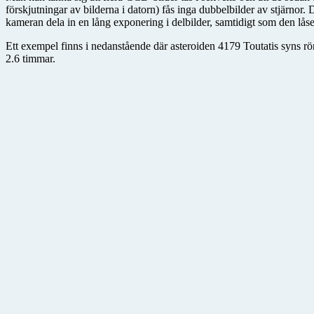
förskjutningar av bilderna i datorn) fås inga dubbelbilder av stjärnor
kameran dela in en lång exponering i delbilder, samtidigt som den låser 
Ett exempel finns i nedanstående där asteroiden 4179 Toutatis syns rö
2.6 timmar.