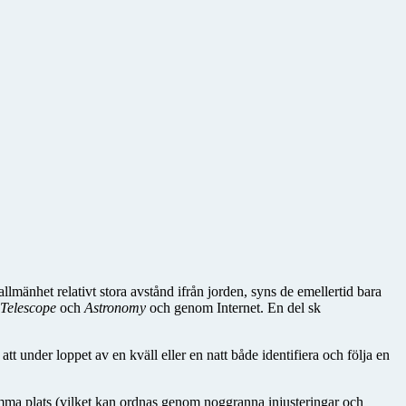
allmänhet relativt stora avstånd ifrån jorden, syns de emellertid bara
Telescope
och
Astronomy
och genom Internet. En del sk
att under loppet av en kväll eller en natt både identifiera och följa en
 samma plats (vilket kan ordnas genom noggranna injusteringar och