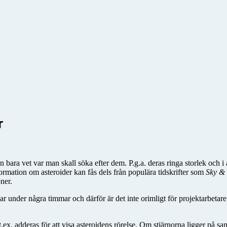
r
n bara vet var man skall söka efter dem. P.g.a. deras ringa storlek och i 
formation om asteroider kan fås dels från populära tidskrifter som
Sky & 
ner.
ar under några timmar och därför är det inte orimligt för projektarbetare 
t.ex. adderas för att visa asteroidens rörelse. Om stjärnorna ligger på