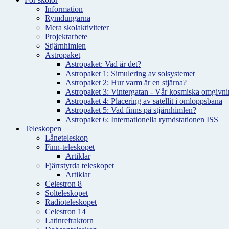
Information
Rymdungarna
Mera skolaktiviteter
Projektarbete
Stjärnhimlen
Astropaket
Astropaket: Vad är det?
Astropaket 1: Simulering av solsystemet
Astropaket 2: Hur varm är en stjärna?
Astropaket 3: Vintergatan - Vår kosmiska omgivnin
Astropaket 4: Placering av satellit i omloppsbana
Astropaket 5: Vad finns på stjärnhimlen?
Astropaket 6: Internationella rymdstationen ISS
Teleskopen
Låneteleskop
Finn-teleskopet
Artiklar
Fjärrstyrda teleskopet
Artiklar
Celestron 8
Solteleskopet
Radioteleskopet
Celestron 14
Latinrefraktorn