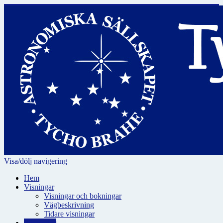
Visa/dölj navigering
Hem
Visningar
Visningar och bokningar
Vägbeskrivning
Tidare visningar
För skolor