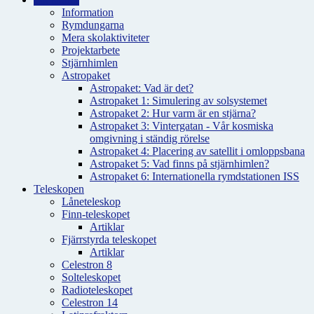
Information
Rymdungarna
Mera skolaktiviteter
Projektarbete
Stjärnhimlen
Astropaket
Astropaket: Vad är det?
Astropaket 1: Simulering av solsystemet
Astropaket 2: Hur varm är en stjärna?
Astropaket 3: Vintergatan - Vår kosmiska
omgivning i ständig rörelse
Astropaket 4: Placering av satellit i omloppsbana
Astropaket 5: Vad finns på stjärnhimlen?
Astropaket 6: Internationella rymdstationen ISS
Teleskopen
Låneteleskop
Finn-teleskopet
Artiklar
Fjärrstyrda teleskopet
Artiklar
Celestron 8
Solteleskopet
Radioteleskopet
Celestron 14