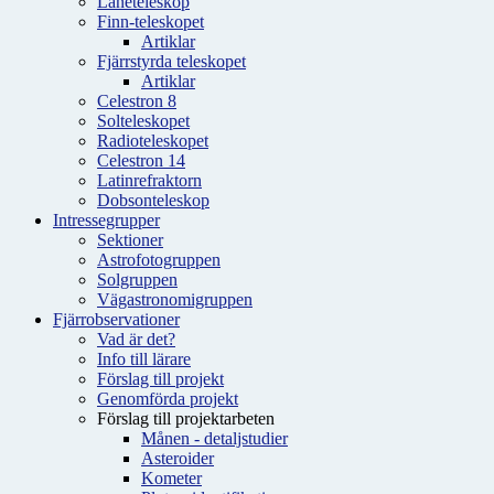
Låneteleskop
Finn-teleskopet
Artiklar
Fjärrstyrda teleskopet
Artiklar
Celestron 8
Solteleskopet
Radioteleskopet
Celestron 14
Latinrefraktorn
Dobsonteleskop
Intressegrupper
Sektioner
Astrofotogruppen
Solgruppen
Vägastronomigruppen
Fjärrobservationer
Vad är det?
Info till lärare
Förslag till projekt
Genomförda projekt
Förslag till projektarbeten
Månen - detaljstudier
Asteroider
Kometer