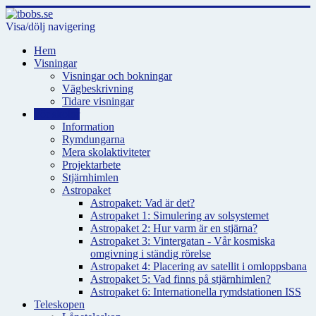
Visa/dölj navigering
Hem
Visningar
Visningar och bokningar
Vägbeskrivning
Tidare visningar
För skolor
Information
Rymdungarna
Mera skolaktiviteter
Projektarbete
Stjärnhimlen
Astropaket
Astropaket: Vad är det?
Astropaket 1: Simulering av solsystemet
Astropaket 2: Hur varm är en stjärna?
Astropaket 3: Vintergatan - Vår kosmiska
omgivning i ständig rörelse
Astropaket 4: Placering av satellit i omloppsbana
Astropaket 5: Vad finns på stjärnhimlen?
Astropaket 6: Internationella rymdstationen ISS
Teleskopen