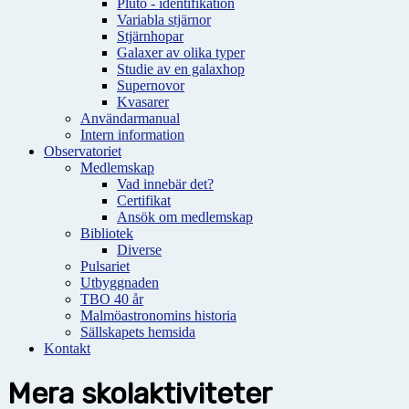
Pluto - identifikation
Variabla stjärnor
Stjärnhopar
Galaxer av olika typer
Studie av en galaxhop
Supernovor
Kvasarer
Användarmanual
Intern information
Observatoriet
Medlemskap
Vad innebär det?
Certifikat
Ansök om medlemskap
Bibliotek
Diverse
Pulsariet
Utbyggnaden
TBO 40 år
Malmöastronomins historia
Sällskapets hemsida
Kontakt
Mera skolaktiviteter