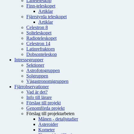
Låneteleskop
Finn-teleskopet
Artiklar
Fjärrstyrda teleskopet
Artiklar
Celestron 8
Solteleskopet
Radioteleskopet
Celestron 14
Latinrefraktorn
Dobsonteleskop
Intressegrupper
Sektioner
Astrofotogruppen
Solgruppen
Vägastronomigruppen
Fjärrobservationer
Vad är det?
Info till lärare
Förslag till projekt
Genomförda projekt
Förslag till projektarbeten
Månen - detaljstudier
Asteroider
Kometer