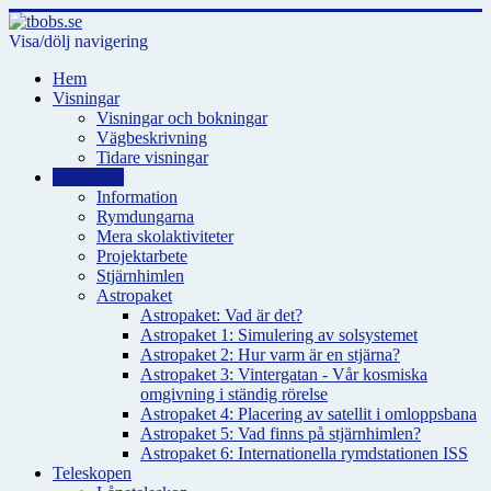
Visa/dölj navigering
Hem
Visningar
Visningar och bokningar
Vägbeskrivning
Tidare visningar
För skolor
Information
Rymdungarna
Mera skolaktiviteter
Projektarbete
Stjärnhimlen
Astropaket
Astropaket: Vad är det?
Astropaket 1: Simulering av solsystemet
Astropaket 2: Hur varm är en stjärna?
Astropaket 3: Vintergatan - Vår kosmiska
omgivning i ständig rörelse
Astropaket 4: Placering av satellit i omloppsbana
Astropaket 5: Vad finns på stjärnhimlen?
Astropaket 6: Internationella rymdstationen ISS
Teleskopen