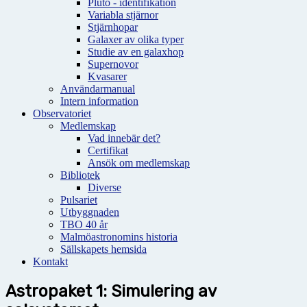
Pluto - identifikation
Variabla stjärnor
Stjärnhopar
Galaxer av olika typer
Studie av en galaxhop
Supernovor
Kvasarer
Användarmanual
Intern information
Observatoriet
Medlemskap
Vad innebär det?
Certifikat
Ansök om medlemskap
Bibliotek
Diverse
Pulsariet
Utbyggnaden
TBO 40 år
Malmöastronomins historia
Sällskapets hemsida
Kontakt
Astropaket 1: Simulering av