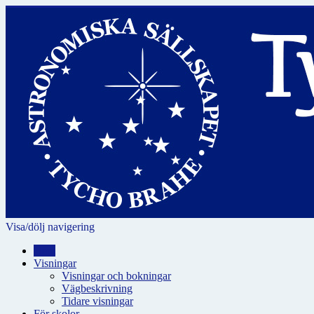
Visa/dölj navigering
Hem
Visningar
Visningar och bokningar
Vägbeskrivning
Tidare visningar
För skolor