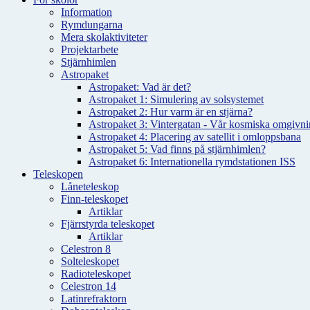
Information
Rymdungarna
Mera skolaktiviteter
Projektarbete
Stjärnhimlen
Astropaket
Astropaket: Vad är det?
Astropaket 1: Simulering av solsystemet
Astropaket 2: Hur varm är en stjärna?
Astropaket 3: Vintergatan - Vår kosmiska omgivnin
Astropaket 4: Placering av satellit i omloppsbana
Astropaket 5: Vad finns på stjärnhimlen?
Astropaket 6: Internationella rymdstationen ISS
Teleskopen
Låneteleskop
Finn-teleskopet
Artiklar
Fjärrstyrda teleskopet
Artiklar
Celestron 8
Solteleskopet
Radioteleskopet
Celestron 14
Latinrefraktorn