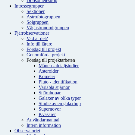
Dobsonteleskop
Intressegrupper
Sektioner
Astrofotogruppen
Solgruppen
Vägastronomigruppen
Fjärrobservationer
Vad är det?
Info till lärare
Förslag till projekt
Genomförda projekt
Förslag till projektarbeten
Månen - detaljstudier
Asteroider
Kometer
Pluto - identifikation
Variabla stjärnor
Stjärnhopar
Galaxer av olika typer
Studie av en galaxhop
Supernovor
Kvasarer
Användarmanual
Intern information
Observatoriet