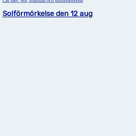
Läs mer: Sol, stjärnfall och solförmörkelse
Solförmörkelse den 12 aug