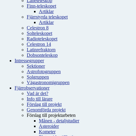
Låneteleskop
Finn-teleskopet
Artiklar
Fjärrstyrda teleskopet
Artiklar
Celestron 8
Solteleskopet
Radioteleskopet
Celestron 14
Latinrefraktorn
Dobsonteleskop
Intressegrupper
Sektioner
Astrofotogruppen
Solgruppen
Vägastronomigruppen
Fjärrobservationer
Vad är det?
Info till lärare
Förslag till projekt
Genomförda projekt
Förslag till projektarbeten
Månen - detaljstudier
Asteroider
Kometer