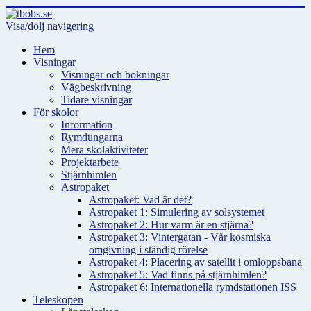
Visa/dölj navigering
Hem
Visningar
Visningar och bokningar
Vägbeskrivning
Tidare visningar
För skolor
Information
Rymdungarna
Mera skolaktiviteter
Projektarbete
Stjärnhimlen
Astropaket
Astropaket: Vad är det?
Astropaket 1: Simulering av solsystemet
Astropaket 2: Hur varm är en stjärna?
Astropaket 3: Vintergatan - Vår kosmiska
omgivning i ständig rörelse
Astropaket 4: Placering av satellit i omloppsbana
Astropaket 5: Vad finns på stjärnhimlen?
Astropaket 6: Internationella rymdstationen ISS
Teleskopen