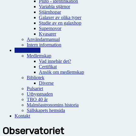
Pluto - identifikation
Variabla stjärnor
Stjärnhopar
Galaxer av olika typer
Studie av en galaxhop
Supernovor
Kvasarer
Användarmanual
Intern information
Observatoriet
Medlemskap
Vad innebär det?
Certifikat
Ansök om medlemskap
Bibliotek
Diverse
Pulsariet
Utbyggnaden
TBO 40 år
Malmöastronomins historia
Sällskapets hemsida
Kontakt
Observatoriet