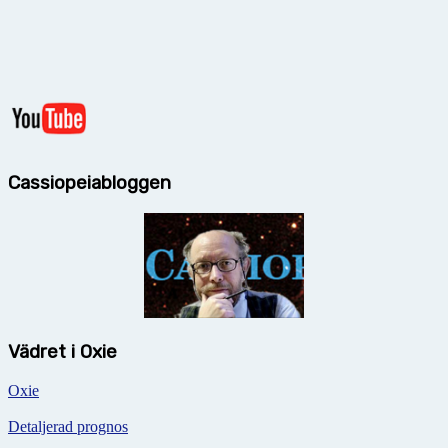
Cassiopeiabloggen
Vädret i Oxie
Oxie
Detaljerad prognos