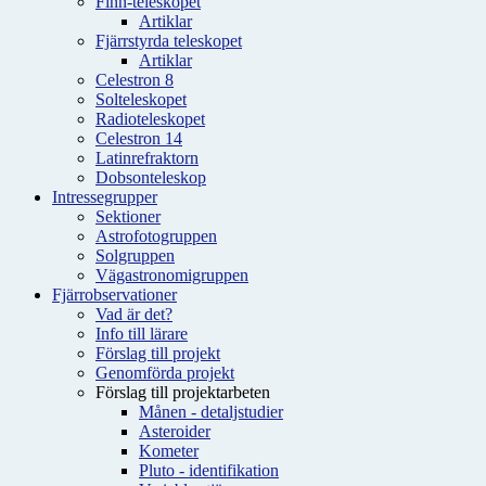
Finn-teleskopet
Artiklar
Fjärrstyrda teleskopet
Artiklar
Celestron 8
Solteleskopet
Radioteleskopet
Celestron 14
Latinrefraktorn
Dobsonteleskop
Intressegrupper
Sektioner
Astrofotogruppen
Solgruppen
Vägastronomigruppen
Fjärrobservationer
Vad är det?
Info till lärare
Förslag till projekt
Genomförda projekt
Förslag till projektarbeten
Månen - detaljstudier
Asteroider
Kometer
Pluto - identifikation