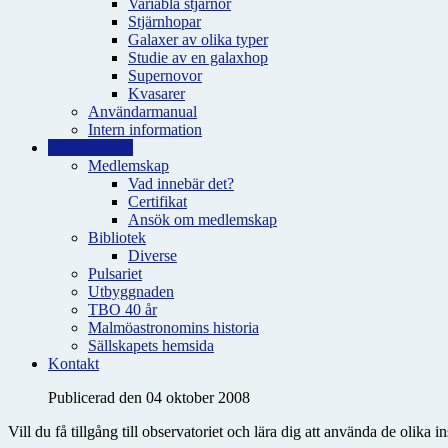
Variabla stjärnor
Stjärnhopar
Galaxer av olika typer
Studie av en galaxhop
Supernovor
Kvasarer
Användarmanual
Intern information
Observatoriet
Medlemskap
Vad innebär det?
Certifikat
Ansök om medlemskap
Bibliotek
Diverse
Pulsariet
Utbyggnaden
TBO 40 år
Malmöastronomins historia
Sällskapets hemsida
Kontakt
Publicerad den 04 oktober 2008
Vill du få tillgång till observatoriet och lära dig att använda de olika 