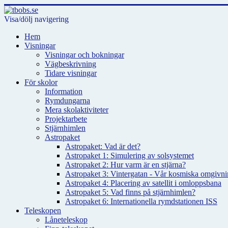
Visa/dölj navigering
Hem
Visningar
Visningar och bokningar
Vägbeskrivning
Tidare visningar
För skolor
Information
Rymdungarna
Mera skolaktiviteter
Projektarbete
Stjärnhimlen
Astropaket
Astropaket: Vad är det?
Astropaket 1: Simulering av solsystemet
Astropaket 2: Hur varm är en stjärna?
Astropaket 3: Vintergatan - Vår kosmiska omgivnin
Astropaket 4: Placering av satellit i omloppsbana
Astropaket 5: Vad finns på stjärnhimlen?
Astropaket 6: Internationella rymdstationen ISS
Teleskopen
Låneteleskop