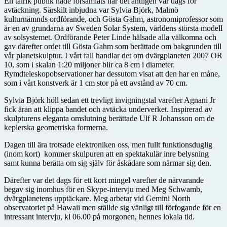
En talrik publik hade församlats när det äntligen var dags för
avtäckning. Särskilt inbjudna var Sylvia Björk, Malmö
kulturnämnds ordförande, och Gösta Gahm, astronomiprofessor som
är en av grundarna av Sweden Solar System, världens största modell
av solsystemet. Ordförande Peter Linde hälsade alla välkomna och
gav därefter ordet till Gösta Gahm som berättade om bakgrunden till
vår planetskulptur. I vårt fall handlar det om dvärgplaneten 2007 OR
10, som i skalan 1:20 miljoner blir ca 8 cm i diameter.
Rymdteleskopobservationer har dessutom visat att den har en måne,
som i vårt konstverk är 1 cm stor på ett avstånd av 70 cm.
Sylvia Björk höll sedan ett trevligt invigningstal varefter Agnani Jr
fick äran att klippa bandet och avtäcka underverket. Inspirerad av
skulpturens eleganta omslutning berättade Ulf R Johansson om de
keplerska geometriska formerna.
Dagen till ära trotsade elektroniken oss, men fullt funktionsduglig
(inom kort) kommer skulpuren att en spektakulär inre belysning
samt kunna berätta om sig själv för åskådare som närmar sig den.
Därefter var det dags för ett kort mingel varefter de närvarande
begav sig inomhus för en Skype-intervju med Meg Schwamb,
dvärgplanetens upptäckare. Meg arbetar vid Gemini North
observatoriet på Hawaii men ställde sig vänligt till förfogande för en
intressant intervju, kl 06.00 på morgonen, hennes lokala tid.