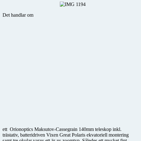
Det handlar om
ett Orionoptics Maksutov-Cassegrain 140mm teleskop inkl.
trästativ, batteridriven Vixen Great Polaris ekvatoriell montering
samt tre okular varav ett är av zoomtyp. Således ett mycket fint