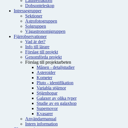
Latinrefraktorn
Dobsonteleskop
Intressegrupper
Sektioner
Astrofotogruppen
Solgruppen
Vägastronomigruppen
Fjärrobservationer
Vad är det?
Info till lärare
Förslag till projekt
Genomförda projekt
Förslag till projektarbeten
Månen - detaljstudier
Asteroider
Kometer
Pluto - identifikation
Variabla stjärnor
Stjärnhopar
Galaxer av olika typer
Studie av en galaxhop
Supernovor
Kvasarer
Användarmanual
Intern information