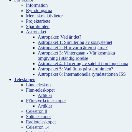
Information
Rymdungarna
Mera skolaktiviteter
Projektarbete
Stjärnhimlen
Astropaket
Astropaket: Vad är det?
Astropaket 1: Simulering av solsystemet
Astropaket 2: Hur varm är en stjärna?
Astropaket 3: Vintergatan - Vår kosmiska
omgivning i ständig rörelse
Astropaket 4: Placering av satellit i omloppsbana
Astropaket 5: Vad finns på stjärnhimlen?
Astropaket 6: Internationella rymdstationen ISS
Teleskopen
Låneteleskop
Finn-teleskopet
Artiklar
Fjärrstyrda teleskopet
Artiklar
Celestron 8
Solteleskopet
Radioteleskopet
Celestron 14