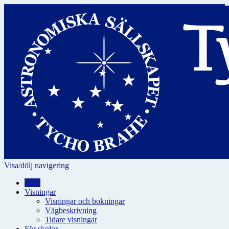
Visa/dölj navigering
Hem
Visningar
Visningar och bokningar
Vägbeskrivning
Tidare visningar
För skolor