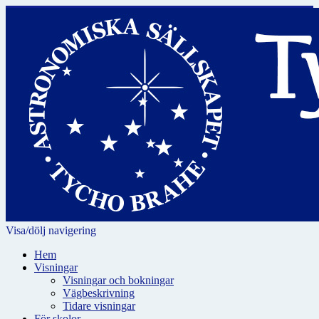
Visa/dölj navigering
Hem
Visningar
Visningar och bokningar
Vägbeskrivning
Tidare visningar
För skolor