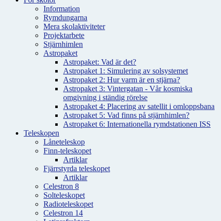
Information
Rymdungarna
Mera skolaktiviteter
Projektarbete
Stjärnhimlen
Astropaket
Astropaket: Vad är det?
Astropaket 1: Simulering av solsystemet
Astropaket 2: Hur varm är en stjärna?
Astropaket 3: Vintergatan - Vår kosmiska
omgivning i ständig rörelse
Astropaket 4: Placering av satellit i omloppsbana
Astropaket 5: Vad finns på stjärnhimlen?
Astropaket 6: Internationella rymdstationen ISS
Teleskopen
Låneteleskop
Finn-teleskopet
Artiklar
Fjärrstyrda teleskopet
Artiklar
Celestron 8
Solteleskopet
Radioteleskopet
Celestron 14