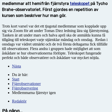
medlemmar att hemifrån fjärrstyra
teleskopet
på Tycho
Brahe-observatoriet. Först gjordes en repetition av
kursen som beskriver hur man gör.
Trots kort varsel var det ett tjugotal medlemmar som kopplade upp
sig via Zoom för att under Tomas Diez ledning lära sig fjärrstyrning.
Tanken är att under mars och halva april ska de anmälda kunna få
tillgång till teleskopet varje stjärnklar måndag och onsdag. Redan i
onsdags var vädret utmärkt och de två första deltagarna fick tillfälle
till observationer. Flera andra i gruppen hade möjlighet att som
åskådare se hur observationerna förlöpte. Teleskopet fungerade
perfekt och både observatörer och åskådare var mycket nöjda.
Nästa
Du är här:
Start
Fjärrobservationer
Fjärrobservering
Medlemmarna fjärrstyr igen
Redaktör
På gång...