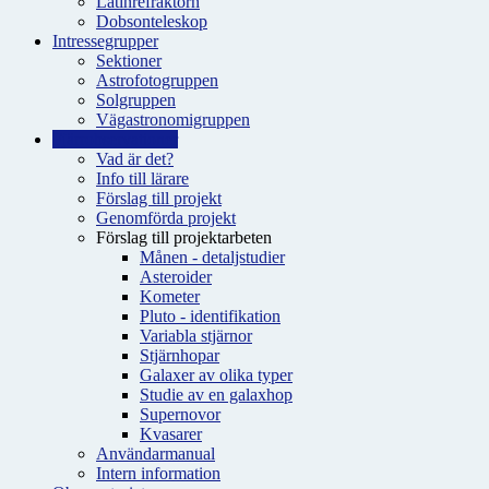
Latinrefraktorn
Dobsonteleskop
Intressegrupper
Sektioner
Astrofotogruppen
Solgruppen
Vägastronomigruppen
Fjärrobservationer
Vad är det?
Info till lärare
Förslag till projekt
Genomförda projekt
Förslag till projektarbeten
Månen - detaljstudier
Asteroider
Kometer
Pluto - identifikation
Variabla stjärnor
Stjärnhopar
Galaxer av olika typer
Studie av en galaxhop
Supernovor
Kvasarer
Användarmanual
Intern information