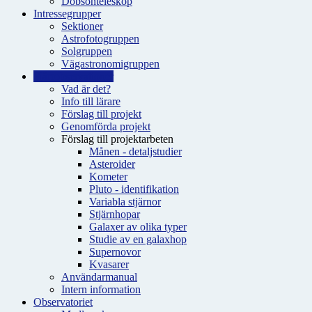
Dobsonteleskop
Intressegrupper
Sektioner
Astrofotogruppen
Solgruppen
Vägastronomigruppen
Fjärrobservationer
Vad är det?
Info till lärare
Förslag till projekt
Genomförda projekt
Förslag till projektarbeten
Månen - detaljstudier
Asteroider
Kometer
Pluto - identifikation
Variabla stjärnor
Stjärnhopar
Galaxer av olika typer
Studie av en galaxhop
Supernovor
Kvasarer
Användarmanual
Intern information
Observatoriet