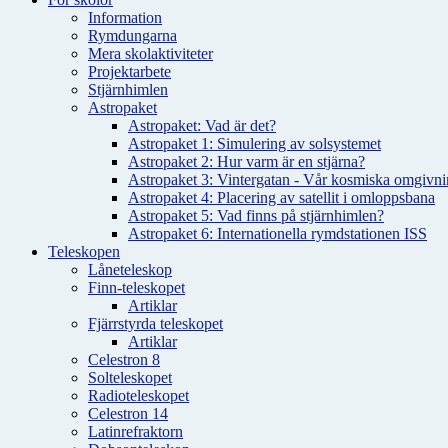
Information
Rymdungarna
Mera skolaktiviteter
Projektarbete
Stjärnhimlen
Astropaket
Astropaket: Vad är det?
Astropaket 1: Simulering av solsystemet
Astropaket 2: Hur varm är en stjärna?
Astropaket 3: Vintergatan - Vår kosmiska omgivnin
Astropaket 4: Placering av satellit i omloppsbana
Astropaket 5: Vad finns på stjärnhimlen?
Astropaket 6: Internationella rymdstationen ISS
Teleskopen
Låneteleskop
Finn-teleskopet
Artiklar
Fjärrstyrda teleskopet
Artiklar
Celestron 8
Solteleskopet
Radioteleskopet
Celestron 14
Latinrefraktorn