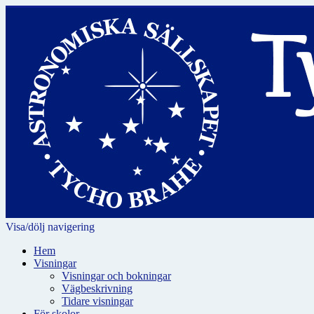
Visa/dölj navigering
Hem
Visningar
Visningar och bokningar
Vägbeskrivning
Tidare visningar
För skolor