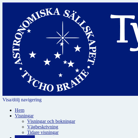
Visa/dölj navigering
Hem
Visningar
Visningar och bokningar
Vägbeskrivning
Tidare visningar
För skolor