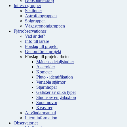
Dobsonteleskop
Intressegrupper
Sektioner
Astrofotogruppen
Solgruppen
Vägastronomigruppen
Fjärrobservationer
Vad är det?
Info till lärare
Förslag till projekt
Genomförda projekt
Förslag till projektarbeten
Månen - detaljstudier
Asteroider
Kometer
Pluto - identifikation
Variabla stjärnor
Stjärnhopar
Galaxer av olika typer
Studie av en galaxhop
Supernovor
Kvasarer
Användarmanual
Intern information
Observatoriet