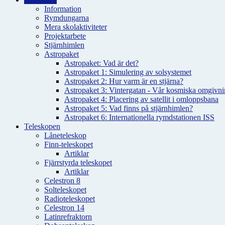
Information
Rymdungarna
Mera skolaktiviteter
Projektarbete
Stjärnhimlen
Astropaket
Astropaket: Vad är det?
Astropaket 1: Simulering av solsystemet
Astropaket 2: Hur varm är en stjärna?
Astropaket 3: Vintergatan - Vår kosmiska omgivnin
Astropaket 4: Placering av satellit i omloppsbana
Astropaket 5: Vad finns på stjärnhimlen?
Astropaket 6: Internationella rymdstationen ISS
Teleskopen
Låneteleskop
Finn-teleskopet
Artiklar
Fjärrstyrda teleskopet
Artiklar
Celestron 8
Solteleskopet
Radioteleskopet
Celestron 14
Latinrefraktorn