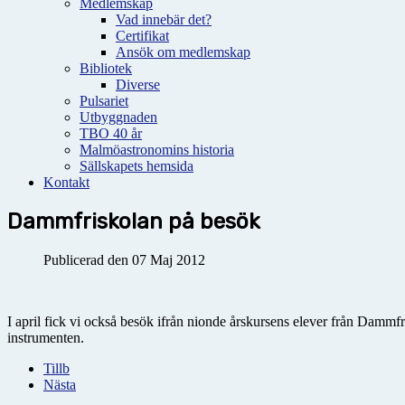
Medlemskap
Vad innebär det?
Certifikat
Ansök om medlemskap
Bibliotek
Diverse
Pulsariet
Utbyggnaden
TBO 40 år
Malmöastronomins historia
Sällskapets hemsida
Kontakt
Dammfriskolan på besök
Publicerad den 07 Maj 2012
I april fick vi också besök ifrån nionde årskursens elever från Dammf
instrumenten.
Tillb
Nästa